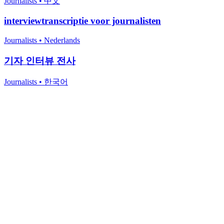
Journalists
•
中文
interviewtranscriptie voor journalisten
Journalists
•
Nederlands
기자 인터뷰 전사
Journalists
•
한국어