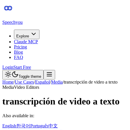
Speechyou
Explore
Claude MCP
Pricing
Blog
FAQ
Login
Start Free
Toggle theme
Home
/
Use Cases
/
Español
/
Media
/
transcripción de video a texto
Media
Video Editors
transcripción de video a texto
Also available in:
English
한국어
Português
中文