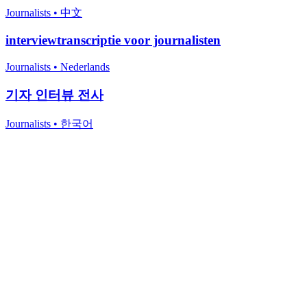
Journalists
•
中文
interviewtranscriptie voor journalisten
Journalists
•
Nederlands
기자 인터뷰 전사
Journalists
•
한국어