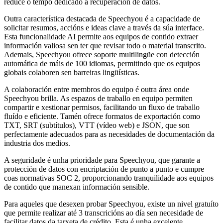
reduce o tempo dedicado á recuperación de datos.
Outra característica destacada de Speechyou é a capacidade de
solicitar resumos, accións e ideas clave a través da súa interface.
Esta funcionalidade AI permite aos equipos de contido extraer
información valiosa sen ter que revisar todo o material transcrito.
Ademais, Speechyou ofrece soporte multilingüe con detección
automática de máis de 100 idiomas, permitindo que os equipos
globais colaboren sen barreiras lingüísticas.
A colaboración entre membros do equipo é outra área onde
Speechyou brilla. As espazos de traballo en equipo permiten
compartir e xestionar permisos, facilitando un fluxo de traballo
fluído e eficiente. Tamén ofrece formatos de exportación como
TXT, SRT (subtítulos), VTT (vídeo web) e JSON, que son
perfectamente adecuados para as necesidades de documentación da
industria dos medios.
A seguridade é unha prioridade para Speechyou, que garante a
protección de datos con encriptación de punto a punto e cumpre
coas normativas SOC 2, proporcionando tranquilidade aos equipos
de contido que manexan información sensible.
Para aqueles que desexen probar Speechyou, existe un nivel gratuíto
que permite realizar até 3 transcricións ao día sen necesidade de
facilitar datos da tarxeta de crédito. Esta é unha excelente