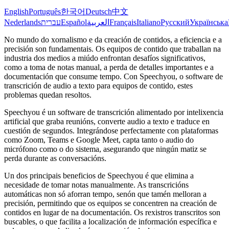
English
Português
한국어
Deutsch
中文
Nederlands
עברית
Español
العربية
Français
Italiano
Русский
Українська
No mundo do xornalismo e da creación de contidos, a eficiencia e a
precisión son fundamentais. Os equipos de contido que traballan na
industria dos medios a miúdo enfrontan desafíos significativos,
como a toma de notas manual, a perda de detalles importantes e a
documentación que consume tempo. Con Speechyou, o software de
transcrición de audio a texto para equipos de contido, estes
problemas quedan resoltos.
Speechyou é un software de transcrición alimentado por intelixencia
artificial que graba reunións, converte audio a texto e traduce en
cuestión de segundos. Integrándose perfectamente con plataformas
como Zoom, Teams e Google Meet, capta tanto o audio do
micrófono como o do sistema, asegurando que ningún matiz se
perda durante as conversacións.
Un dos principais beneficios de Speechyou é que elimina a
necesidade de tomar notas manualmente. As transcricións
automáticas non só aforran tempo, senón que tamén melloran a
precisión, permitindo que os equipos se concentren na creación de
contidos en lugar de na documentación. Os rexistros transcritos son
buscables, o que facilita a localización de información específica e