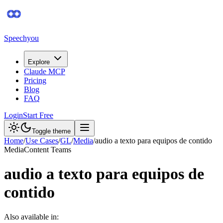
Speechyou
Explore
Claude MCP
Pricing
Blog
FAQ
Login
Start Free
Toggle theme
Home
/
Use Cases
/
GL
/
Media
/
audio a texto para equipos de contido
Media
Content Teams
audio a texto para equipos de
contido
Also available in: