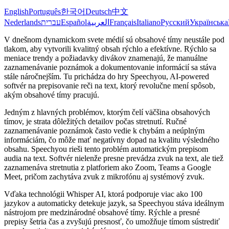
English
Português
한국어
Deutsch
中文
Nederlands
עברית
Español
العربية
Français
Italiano
Русский
Українська
V dnešnom dynamickom svete médií sú obsahové tímy neustále pod
tlakom, aby vytvorili kvalitný obsah rýchlo a efektívne. Rýchlo sa
meniace trendy a požiadavky divákov znamenajú, že manuálne
zaznamenávanie poznámok a dokumentovanie informácií sa stáva
stále náročnejším. Tu prichádza do hry Speechyou, AI-powered
softvér na prepisovanie reči na text, ktorý revolučne mení spôsob,
akým obsahové tímy pracujú.
Jedným z hlavných problémov, ktorým čelí väčšina obsahových
tímov, je strata dôležitých detailov počas stretnutí. Ručné
zaznamenávanie poznámok často vedie k chybám a neúplným
informáciám, čo môže mať negatívny dopad na kvalitu výsledného
obsahu. Speechyou rieši tento problém automatickým prepisom
audia na text. Softvér nielenže presne prevádza zvuk na text, ale tiež
zaznamenáva stretnutia z platforiem ako Zoom, Teams a Google
Meet, pričom zachytáva zvuk z mikrofónu aj systémový zvuk.
Vďaka technológii Whisper AI, ktorá podporuje viac ako 100
jazykov a automaticky detekuje jazyk, sa Speechyou stáva ideálnym
nástrojom pre medzinárodné obsahové tímy. Rýchle a presné
prepisy šetria čas a zvyšujú presnosť, čo umožňuje tímom sústrediť