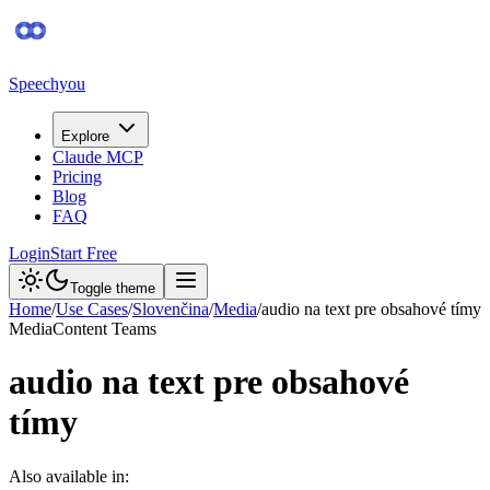
Speechyou
Explore
Claude MCP
Pricing
Blog
FAQ
Login
Start Free
Toggle theme
Home
/
Use Cases
/
Slovenčina
/
Media
/
audio na text pre obsahové tímy
Media
Content Teams
audio na text pre obsahové
tímy
Also available in: