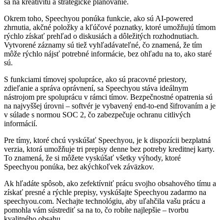
sa na kreativitu a strategické plánovanie.
Okrem toho, Speechyou ponúka funkcie, ako sú AI-powered
zhrnutia, akčné položky a kľúčové poznatky, ktoré umožňujú tímom
rýchlo získať prehľad o diskusiách a dôležitých rozhodnutiach.
Vytvorené záznamy sú tiež vyhľadávateľné, čo znamená, že tím
môže rýchlo nájsť potrebné informácie, bez ohľadu na to, ako staré
sú.
S funkciami tímovej spolupráce, ako sú pracovné priestory,
zdieľanie a správa oprávnení, sa Speechyou stáva ideálnym
nástrojom pre spoluprácu v rámci tímov. Bezpečnostné opatrenia sú
na najvyššej úrovni – softvér je vybavený end-to-end šifrovaním a je
v súlade s normou SOC 2, čo zabezpečuje ochranu citlivých
informácií.
Pre tímy, ktoré chcú vyskúšať Speechyou, je k dispozícii bezplatná
verzia, ktorá umožňuje tri prepisy denne bez potreby kreditnej karty.
To znamená, že si môžete vyskúšať všetky výhody, ktoré
Speechyou ponúka, bez akýchkoľvek záväzkov.
Ak hľadáte spôsob, ako zefektívniť prácu svojho obsahového tímu a
získať presné a rýchle prepisy, vyskúšajte Speechyou zadarmo na
speechyou.com. Nechajte technológiu, aby uľahčila vašu prácu a
pomohla vám sústrediť sa na to, čo robíte najlepšie – tvorbu
kvalitného obsahu.