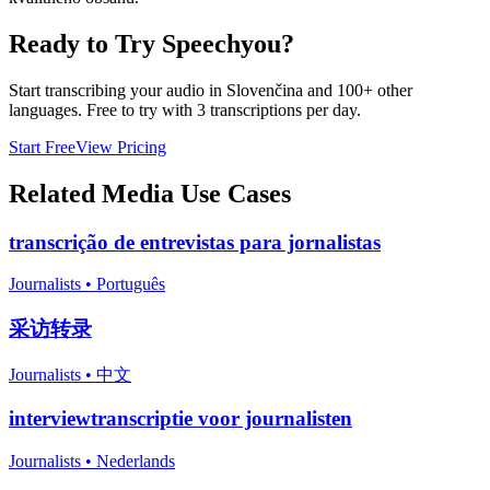
Ready to Try Speechyou?
Start transcribing your audio in
Slovenčina
and 100+ other
languages. Free to try with 3 transcriptions per day.
Start Free
View Pricing
Related
Media
Use Cases
transcrição de entrevistas para jornalistas
Journalists
•
Português
采访转录
Journalists
•
中文
interviewtranscriptie voor journalisten
Journalists
•
Nederlands