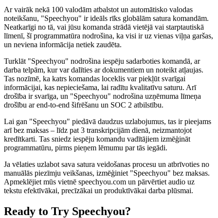
Ar vairāk nekā 100 valodām atbalstot un automātisko valodas
noteikšanu, "Speechyou" ir ideāls rīks globālām satura komandām.
Neatkarīgi no tā, vai jūsu komanda strādā vietējā vai starptautiskā
līmenī, šī programmatūra nodrošina, ka visi ir uz vienas viļņa garšas,
un neviena informācija netiek zaudēta.
Turklāt "Speechyou" nodrošina iespēju sadarboties komandā, ar
darba telpām, kur var dalīties ar dokumentiem un noteikt atļaujas.
Tas nozīmē, ka katrs komandas loceklis var piekļūt svarīgai
informācijai, kas nepieciešama, lai radītu kvalitatīvu saturu. Arī
drošība ir svarīga, un "Speechyou" nodrošina uzņēmuma līmeņa
drošību ar end-to-end šifrēšanu un SOC 2 atbilstību.
Lai gan "Speechyou" piedāvā daudzus uzlabojumus, tas ir pieejams
arī bez maksas – līdz pat 3 transkripcijām dienā, neizmantojot
kredītkarti. Tas sniedz iespēju komandu vadītājiem izmēģināt
programmatūru, pirms pieņem lēmumu par tās iegādi.
Ja vēlaties uzlabot sava satura veidošanas procesu un atbrīvoties no
manuālās piezīmju veikšanas, izmēģiniet "Speechyou" bez maksas.
Apmeklējiet mūs vietnē speechyou.com un pārvērtiet audio uz
tekstu efektīvākai, precīzākai un produktīvākai darba plūsmai.
Ready to Try Speechyou?