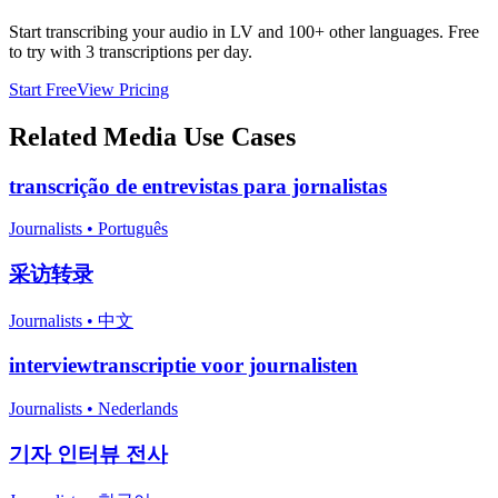
Start transcribing your audio in
LV
and 100+ other languages. Free
to try with 3 transcriptions per day.
Start Free
View Pricing
Related
Media
Use Cases
transcrição de entrevistas para jornalistas
Journalists
•
Português
采访转录
Journalists
•
中文
interviewtranscriptie voor journalisten
Journalists
•
Nederlands
기자 인터뷰 전사