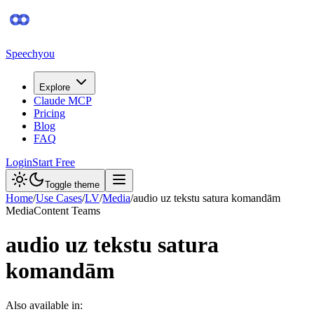
Speechyou
Explore
Claude MCP
Pricing
Blog
FAQ
Login
Start Free
Toggle theme
Home
/
Use Cases
/
LV
/
Media
/
audio uz tekstu satura komandām
Media
Content Teams
audio uz tekstu satura
komandām
Also available in: