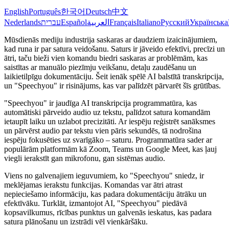
English
Português
한국어
Deutsch
中文
Nederlands
עברית
Español
العربية
Français
Italiano
Русский
Українська
Mūsdienās mediju industrija saskaras ar daudziem izaicinājumiem,
kad runa ir par satura veidošanu. Saturs ir jāveido efektīvi, precīzi un
ātri, taču bieži vien komandu biedri saskaras ar problēmām, kas
saistītas ar manuālo piezīmju veikšanu, detaļu zaudēšanu un
laikietilpīgu dokumentāciju. Šeit ienāk spēlē AI balstītā transkripcija,
un "Speechyou" ir risinājums, kas var palīdzēt pārvarēt šīs grūtības.
"Speechyou" ir jaudīga AI transkripcija programmatūra, kas
automātiski pārveido audio uz tekstu, palīdzot satura komandām
ietaupīt laiku un uzlabot precizitāti. Ar iespēju reģistrēt sanāksmes
un pārvērst audio par tekstu vien pāris sekundēs, tā nodrošina
iespēju fokusēties uz svarīgāko – saturu. Programmatūra sader ar
populārām platformām kā Zoom, Teams un Google Meet, kas ļauj
viegli ierakstīt gan mikrofonu, gan sistēmas audio.
Viens no galvenajiem ieguvumiem, ko "Speechyou" sniedz, ir
meklējamas ierakstu funkcijas. Komandas var ātri atrast
nepieciešamo informāciju, kas padara dokumentāciju ātrāku un
efektīvāku. Turklāt, izmantojot AI, "Speechyou" piedāvā
kopsavilkumus, rīcības punktus un galvenās ieskatus, kas padara
satura plānošanu un izstrādi vēl vienkāršāku.