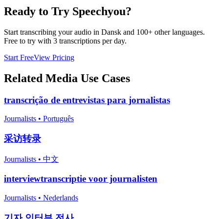
Ready to Try Speechyou?
Start transcribing your audio in
Dansk
and 100+ other languages.
Free to try with 3 transcriptions per day.
Start Free
View Pricing
Related
Media
Use Cases
transcrição de entrevistas para jornalistas
Journalists
•
Português
采访转录
Journalists
•
中文
interviewtranscriptie voor journalisten
Journalists
•
Nederlands
기자 인터뷰 전사