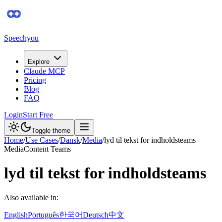
Speechyou
Explore
Claude MCP
Pricing
Blog
FAQ
Login
Start Free
Toggle theme
Home
/
Use Cases
/
Dansk
/
Media
/
lyd til tekst for indholdsteams
Media
Content Teams
lyd til tekst for indholdsteams
Also available in:
English
Português
한국어
Deutsch
中文