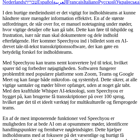
Nederlands
עברית
Español
العربية
Français
Italiano
Русский
Українська
I den hurtige medieindustri er det vigtigt for indholdsteams at kunne
håndtere store mængder information effektivt. En af de største
udfordringer, de står over for, er manuel notetagning under møder,
hvor vigtige detaljer ofte kan gå tabt. Dette kan føre til tidspilde og
frustration, især når man skal dokumentere og dele indhold
efterfølgende. Her kommer Speechyou ind i billedet som en AI-
drevet tale-til-tekst transskriptionssoftware, der kan gøre en
betydelig forskel for indholdsteams.
Med Speechyou kan teams nemt konvertere lyd til tekst, hvilket
sparer tid og forbedrer nøjagtigheden. Softwaren fungerer
problemfrit med populære platforme som Zoom, Teams og Google
Meet og kan fange både mikrofon- og systemlyd. Dette sikrer, at alle
vigtige samtaler og møder bliver opfanget, uden at noget går tabt.
Med den kraftfulde Whisper AI-teknologi, som Speechyou er
bygget på, kan brugerne få transskriptioner på over 100 sprog,
hvilket gør det til et ideelt værktøj for multikulturelle og flersprogede
teams.
En af de mest imponerende funktioner ved Speechyou er
muligheden for at bede AI om at opsummere møder, identificere
handlingspunkter og fremhæve nøgleindsigter. Dette hjælper
indholdsteams med at fokusere på det væsentlige og hurtigt få