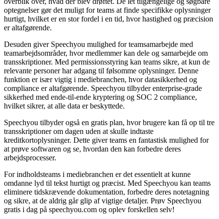
overblik over, hvad der blev drøftet. De let tilgængelige og søgbare
optegnelser gør det muligt for teams at finde specifikke oplysninger
hurtigt, hvilket er en stor fordel i en tid, hvor hastighed og præcision
er altafgørende.
Desuden giver Speechyou mulighed for teamsamarbejde med
teamarbejdsområder, hvor medlemmer kan dele og samarbejde om
transskriptioner. Med permissionsstyring kan teams sikre, at kun de
relevante personer har adgang til følsomme oplysninger. Denne
funktion er især vigtig i mediebranchen, hvor datasikkerhed og
compliance er altafgørende. Speechyou tilbyder enterprise-grade
sikkerhed med ende-til-ende kryptering og SOC 2 compliance,
hvilket sikrer, at alle data er beskyttede.
Speechyou tilbyder også en gratis plan, hvor brugere kan få op til tre
transskriptioner om dagen uden at skulle indtaste
kreditkortoplysninger. Dette giver teams en fantastisk mulighed for
at prøve softwaren og se, hvordan den kan forbedre deres
arbejdsprocesser.
For indholdsteams i mediebranchen er det essentielt at kunne
omdanne lyd til tekst hurtigt og præcist. Med Speechyou kan teams
eliminere tidskrævende dokumentation, forbedre deres notetagning
og sikre, at de aldrig går glip af vigtige detaljer. Prøv Speechyou
gratis i dag på speechyou.com og oplev forskellen selv!