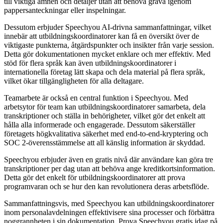
till viktiga ämnen och detaljer utan att behöva gräva igenom
pappersanteckningar eller inspelningar.
Dessutom erbjuder Speechyou AI-drivna sammanfattningar, vilket
innebär att utbildningskoordinatorer kan få en översikt över de
viktigaste punkterna, åtgärdspunkter och insikter från varje session.
Detta gör dokumentationen mycket enklare och mer effektiv. Med
stöd för flera språk kan även utbildningskoordinatorer i
internationella företag lätt skapa och dela material på flera språk,
vilket ökar tillgängligheten för alla deltagare.
Teamarbete är också en central funktion i Speechyou. Med
arbetsytor för team kan utbildningskoordinatorer samarbeta, dela
transkriptioner och ställa in behörigheter, vilket gör det enkelt att
hålla alla informerade och engagerade. Dessutom säkerställer
företagets högkvalitativa säkerhet med end-to-end-kryptering och
SOC 2-överensstämmelse att all känslig information är skyddad.
Speechyou erbjuder även en gratis nivå där användare kan göra tre
transkriptioner per dag utan att behöva ange kreditkortsinformation.
Detta gör det enkelt för utbildningskoordinatorer att prova
programvaran och se hur den kan revolutionera deras arbetsflöde.
Sammanfattningsvis, med Speechyou kan utbildningskoordinatorer
inom personalavdelningen effektivisere sina processer och förbättra
noggrannheten i sin dokumentation. Prova Speechyou gratis idag på