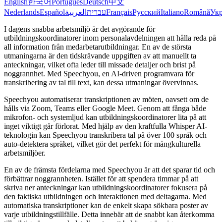
English
한국어
Português
Deutsch
中文
Nederlands
Español
العربية
עברית
Français
Русский
Italiano
Română
Укр
I dagens snabba arbetsmiljö är det avgörande för
utbildningskoordinatorer inom personalavdelningen att hålla reda på
all information från medarbetarutbildningar. En av de största
utmaningarna är den tidskrävande uppgiften av att manuellt ta
anteckningar, vilket ofta leder till missade detaljer och brist på
noggrannhet. Med Speechyou, en AI-driven programvara för
transkribering av tal till text, kan dessa utmaningar övervinnas.
Speechyou automatiserar transkriptionen av möten, oavsett om de
hålls via Zoom, Teams eller Google Meet. Genom att fånga både
mikrofon- och systemljud kan utbildningskoordinatorer lita på att
inget viktigt går förlorat. Med hjälp av den kraftfulla Whisper AI-
teknologin kan Speechyou transkribera tal på över 100 språk och
auto-detektera språket, vilket gör det perfekt för mångkulturella
arbetsmiljöer.
En av de främsta fördelarna med Speechyou är att det sparar tid och
förbättrar noggrannheten. Istället för att spendera timmar på att
skriva ner anteckningar kan utbildningskoordinatorer fokusera på
den faktiska utbildningen och interaktionen med deltagarna. Med
automatiska transkriptioner kan de enkelt skapa sökbara poster av
varje utbildningstillfälle. Detta innebär att de snabbt kan återkomma