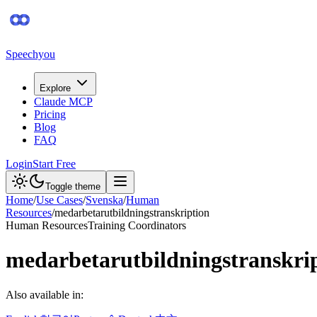
Speechyou
Explore
Claude MCP
Pricing
Blog
FAQ
Login
Start Free
Toggle theme
Home
/
Use Cases
/
Svenska
/
Human
Resources
/
medarbetarutbildningstranskription
Human Resources
Training Coordinators
medarbetarutbildningstranskri
Also available in: