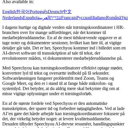
Also available in:
English
한국어
Português
Deutsch
中文
Nederlands
Español
العربية
עברית
Français
Русский
Italiano
Română
Укр
I dagens hurtige og digitale verden står træningskoordinatorer i HR-
branchen over for mange udfordringer, når det kommer til
medarbejderuddannelse. En af de mest tidskrævende opgaver er at
tage noter og dokumentere sessioner, hvilket kan føre til, at vigtige
detaljer går tabt. Det er her, Speechyou kommer ind i billedet som en
AI-drevet software til transskription af tale til tekst, der
revolutionerer måden, vi dokumenterer medarbejderuddannelse på.
Med Speechyou kan træningskoordinatorer effektivt optage møder,
konvertere lyd til tekst og oversætte indhold på få sekunder.
Softwareløsningen fungerer problemfrit med Zoom, Teams og
Google Meet, og den er i stand til at fange både mikrofon- og
systemlyd. Det betyder, at du aldrig mere skal bekymre dig om at
misse vigtige oplysninger under et træningsforløb.
En af de største fordele ved Speechyou er den automatiske
transskription, der sparer tid og forbedrer nøjagtigheden. Ved at lade
AI’en gøre det hårde arbejde kan træningskoordinatorer fokusere på
det, der virkelig betyder noget: at levere kvalitetsuddannelse.
Desuden tilbyder Speechyou AI-drevne resuméer, handlingspunkter