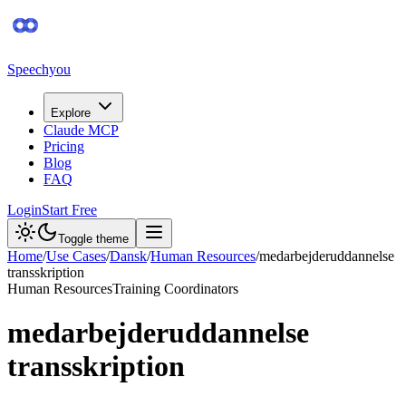
Speechyou
Explore
Claude MCP
Pricing
Blog
FAQ
Login
Start Free
Toggle theme
Home
/
Use Cases
/
Dansk
/
Human Resources
/
medarbejderuddannelse
transskription
Human Resources
Training Coordinators
medarbejderuddannelse
transskription