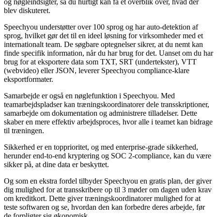
og nøgleindsigter, så du hurtigt kan få et overblik over, hvad der
blev diskuteret.
Speechyou understøtter over 100 sprog og har auto-detektion af
sprog, hvilket gør det til en ideel løsning for virksomheder med et
internationalt team. De søgbare optegnelser sikrer, at du nemt kan
finde specifik information, når du har brug for det. Uanset om du har
brug for at eksportere data som TXT, SRT (undertekster), VTT
(webvideo) eller JSON, leverer Speechyou compliance-klare
eksportformater.
Samarbejde er også en nøglefunktion i Speechyou. Med
teamarbejdspladser kan træningskoordinatorer dele transskriptioner,
samarbejde om dokumentation og administrere tilladelser. Dette
skaber en mere effektiv arbejdsproces, hvor alle i teamet kan bidrage
til træningen.
Sikkerhed er en topprioritet, og med enterprise-grade sikkerhed,
herunder end-to-end kryptering og SOC 2-compliance, kan du være
sikker på, at dine data er beskyttet.
Og som en ekstra fordel tilbyder Speechyou en gratis plan, der giver
dig mulighed for at transskribere op til 3 møder om dagen uden krav
om kreditkort. Dette giver træningskoordinatorer mulighed for at
teste softwaren og se, hvordan den kan forbedre deres arbejde, før
de forpligter sig økonomisk.