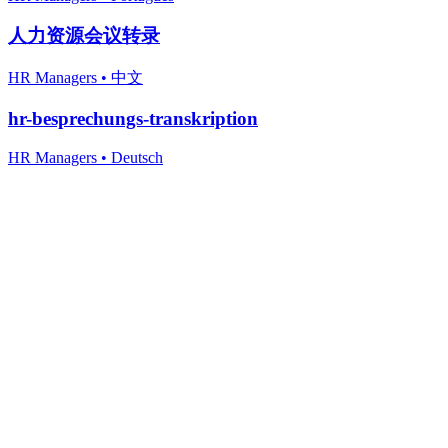
人力资源会议转录
HR Managers
•
中文
hr-besprechungs-transkription
HR Managers
•
Deutsch