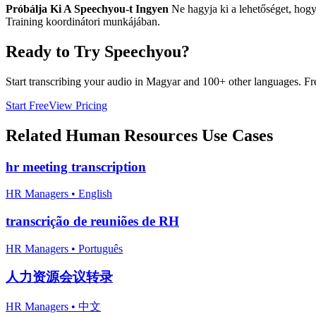
Próbálja Ki A Speechyou-t Ingyen
Ne hagyja ki a lehetőséget, hogy 
Training koordinátori munkájában.
Ready to Try Speechyou?
Start transcribing your audio in
Magyar
and 100+ other languages. Free
Start Free
View Pricing
Related
Human Resources
Use Cases
hr meeting transcription
HR Managers
•
English
transcrição de reuniões de RH
HR Managers
•
Português
人力资源会议转录
HR Managers
•
中文