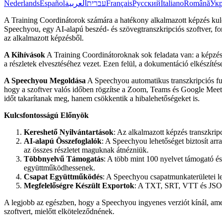
Nederlands
Español
العربية
עברית
Français
Русский
Italiano
Română
Укр
A Training Coordinátorok számára a hatékony alkalmazott képzés kul
Speechyou, egy AI-alapú beszéd- és szövegtranszkripciós szoftver, for
az alkalmazott képzésből.
A Kihívások
A Training Coordinátoroknak sok feladata van: a képzés
a részletek elvesztéséhez vezet. Ezen felül, a dokumentáció elkészítés
A Speechyou Megoldása
A Speechyou automatikus transzkripciós fun
hogy a szoftver valós időben rögzítse a Zoom, Teams és Google Meet
időt takarítanak meg, hanem csökkentik a hibalehetőségeket is.
Kulcsfontosságú Előnyök
Kereshető Nyilvántartások
: Az alkalmazott képzés transzkrip
AI-alapú Összefoglalók
: A Speechyou lehetőséget biztosít arr
az összes részletet maguknak átnézniük.
Többnyelvű Támogatás
: A több mint 100 nyelvet támogató é
együttműködhessenek.
Csapat Együttműködés
: A Speechyou csapatmunkaterületei l
Megfelelőségre Készült Exportok
: A TXT, SRT, VTT és JSON 
A legjobb az egészben, hogy a Speechyou ingyenes verziót kínál, amely
szoftvert, mielőtt elköteleződnének.