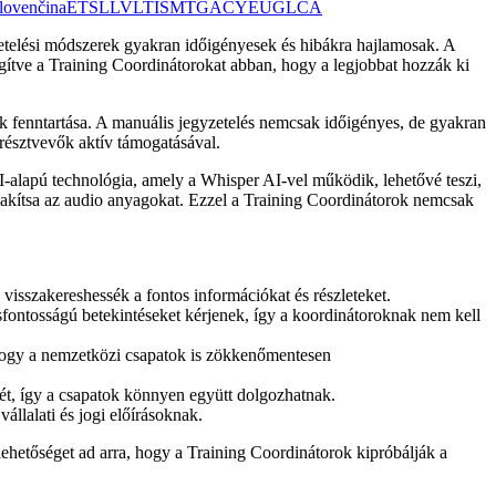
lovenčina
ET
SL
LV
LT
IS
MT
GA
CY
EU
GL
CA
etelési módszerek gyakran időigényesek és hibákra hajlamosak. A
egítve a Training Coordinátorokat abban, hogy a legjobbat hozzák ki
k fenntartása. A manuális jegyzetelés nemcsak időigényes, de gyakran
a résztvevők aktív támogatásával.
-alapú technológia, amely a Whisper AI-vel működik, lehetővé teszi,
lakítsa az audio anyagokat. Ezzel a Training Coordinátorok nemcsak
visszakereshessék a fontos információkat és részleteket.
csfontosságú betekintéseket kérjenek, így a koordinátoroknak nem kell
 hogy a nemzetközi csapatok is zökkenőmentesen
ét, így a csapatok könnyen együtt dolgozhatnak.
lalati és jogi előírásoknak.
lehetőséget ad arra, hogy a Training Coordinátorok kipróbálják a