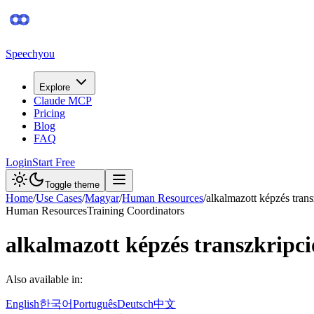
Speechyou
Explore
Claude MCP
Pricing
Blog
FAQ
Login
Start Free
Toggle theme
Home
/
Use Cases
/
Magyar
/
Human Resources
/
alkalmazott képzés trans
Human Resources
Training Coordinators
alkalmazott képzés transzkripci
Also available in:
English
한국어
Português
Deutsch
中文