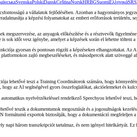
аїнська
Svenska
Polski
Dansk
Čeština
Norsk
HR
BG
Suomi
Ελληνικά
SR
S
csfontosságú a vállalatok fejlődésében. Azonban a hagyományos jegyz
radalmasítja a képzési folyamatokat az emberi erőforrások területén, s
ek megszervezése, az anyagok előkészítése és a résztvevők figyelméne
e is sok időt vesz igénybe, amelyet a képzések során el lehetne tölteni 
kciója gyorsan és pontosan rögzíti a képzéseken elhangzottakat. Az AI
 platformokon zajló megbeszéléseket, és másodpercek alatt szöveggé a
ciója lehetővé teszi a Training Coordinátorok számára, hogy könnyedén 
a, hogy az AI segítségével gyors összefoglalókat, akcióelemeket és kul
s automatikus nyelvérzékeléssel rendelkező Speechyou lehetővé teszi,
ehetővé teszik a dokumentumok megosztását és a jogosultságok kezelés
formátumú exportok biztosítják, hogy a dokumentáció megfeleljen a vál
 napi három transzkripciót tartalmaz, és nem igényel hitelkártyát. Ez 