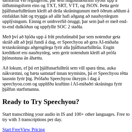
samræmi við reglugerðir, þar sem hugbúnaðurinn býður upp á
útflutningsform eins og TXT, SRT, VTT, og JSON. Þetta gerir
þjálfunarfulltrúum kleift að deila skráningunum með öðrum aðilum á
einfaldan hátt og tryggja að allir hafi aðgang að nauðsynlegum
upplýsingum. Einnig er umhverfið öruggt, þar sem það er með end-
to-end dulkóðun og uppfyllir SOC 2 staðla.
Með því að bjóða upp á frítt prufutímabil þar sem notendur geta
skráð allt að þrjá fundi á dag, er Speechyou að gera AI-miðaða
textaskráningu aðgengilega fyrir alla þjálfunarfulltrúa. Engin
kreditkort eru nauðsynleg, sem gerir notendum kleift að prófa
þjónustuna án áhættu.
Að lokum, ef þú ert þjálfunarfulltrúi sem vill spara tíma, auka
nákvæmni, og bæta samstarf innan teymisins, þá er Speechyou rétta
lausnin fyrir þig. Prófaðu Speechyou ókeypis í dag á
speechyou.com og upplifðu kraftinn í AI-miðaðri skráningu fyrir
þjálfun starfsmanna.
Ready to Try Speechyou?
Start transcribing your audio in
IS
and 100+ other languages. Free to
try with 3 transcriptions per day.
Start Free
View Pricing