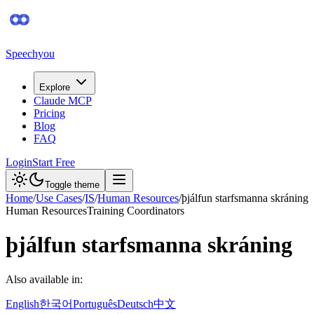
Speechyou
Explore
Claude MCP
Pricing
Blog
FAQ
Login
Start Free
Toggle theme
Home
/
Use Cases
/
IS
/
Human Resources
/
þjálfun starfsmanna skráning
Human Resources
Training Coordinators
þjálfun starfsmanna skráning
Also available in:
English
한국어
Português
Deutsch
中文