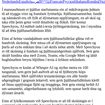
Nederlands
Español
العربية
עברית
Français
Русский
Italiano
Română
Укр
Í mannauðinum er þjálfun starfsmanna ein af mikilvægustu þáttum
til að tryggja vöxt og framfarir fyrirtækja. Þjálfunarsamræður, fundir
og námskeið eru oft fyllt af dýrmætum upplýsingum, en að skrá og
taka eftir þeim getur verið tímafrekt og flókið. Hér kemur
Speechyou, AI-miðuð radd-í-texta þýðingarskráning, inn í myndina
til að létta þjálfunarfulltrúum lífið.
Einn af helstu vandaþáttum sem þjálfunarfulltrúar glíma við er
handvirk skráning. Þeir missa oft af dýrmætum upplýsingum og
þurfa að eyða miklum tíma í að skrifa niður atriði. Með Speechyou
er öll skráning á fundum og þjálfunaraðgerðum sjálfvirk. Þeir geta
skráð fundina sína með Zoom, Teams, eða Google Meet og látið
hugbúnaðinn breyta hljóðinu í texta á örfáum sekúndum.
Speechyou er knúin af Whisper AI og styður meira en 100
tungumál, sem gerir það auðvelt að ná til fjölbreytts hóps
starfsmanna. Með sjálfvirkri textaskráningu eru allir fundir
aðgengilegir í gegnum leitarvél, sem gerir þjálfunarfulltrúum kleift
að finna upplýsingar fljótt og örugglega. Þeir geta einnig beðið AI
um samantekt, aðgerðarlistann og lykilráð, sem sparar bæði tíma og
dýrmæt úrræði.
Einn af lykilkostunum við Speechyou er að öll skráningin er í