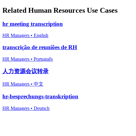
Related
Human Resources
Use Cases
hr meeting transcription
HR Managers
•
English
transcrição de reuniões de RH
HR Managers
•
Português
人力资源会议转录
HR Managers
•
中文
hr-besprechungs-transkription
HR Managers
•
Deutsch