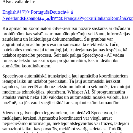
Also available in:
English
한국어
Português
Deutsch
中文
Nederlands
Español
العربية
עברית
Français
Русский
Italiano
Română
Укр
Kā apmācību koordinatori cilvēkresursu nozarē saskaras ar dažādām
problēmām, kas saistītas ar manuālo piezīmju veikšanu, informācijas
zaudēšanu un laikietilpīgu dokumentēšanu. Šīs grūtības var
apgrūtināt apmācību procesu un samazināt tā efektivitāti. Taču,
pateicoties modernajai tehnoloģijai, ir pieejamas jaunas iespējas, kā
uzlabot apmācību procesu. Šeit nāk palīgā Speechyou - AI vadīta
runas uz tekstu transkripcijas programmatūra, kas ir ideāls rīks
apmācību koordinātoriem.
Speechyou automātiskā transkripcija ļauj apmācību koordinatoriem
ietaupīt laiku un uzlabot precizitāti. Tā ļauj automātiski ierakstīt
sapulces, konvertēt audio uz tekstu un tulkot to sekundēs, izmantojot
modernas tehnoloģijas, piemēram, Whisper AI. Šī programmatūra
atbalsta vairāk nekā 100 valodas un automātiski nosaka valodu, kas
nozīmē, ka jūs varat viegli strādāt ar starptautiskām komandām.
Viens no galvenajiem ieguvumiem, ko piedāvā Speechyou, ir
meklējami ieraksti. Apmācību koordinatori var viegli atrast
nepieciešamo informāciju, meklējot atslēgvārdus vai frāzes, tādējādi
samazinot laiku, kas pavadīts, meklējot svarīgas detaļas. Turklāt,