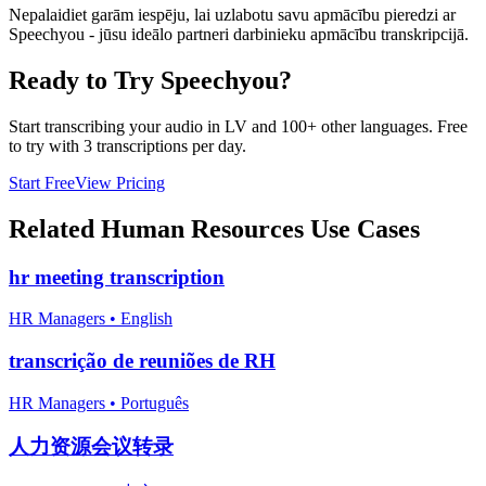
Nepalaidiet garām iespēju, lai uzlabotu savu apmācību pieredzi ar
Speechyou - jūsu ideālo partneri darbinieku apmācību transkripcijā.
Ready to Try Speechyou?
Start transcribing your audio in
LV
and 100+ other languages. Free
to try with 3 transcriptions per day.
Start Free
View Pricing
Related
Human Resources
Use Cases
hr meeting transcription
HR Managers
•
English
transcrição de reuniões de RH
HR Managers
•
Português
人力资源会议转录