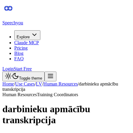
Speechyou
Explore
Claude MCP
Pricing
Blog
FAQ
Login
Start Free
Toggle theme
Home
/
Use Cases
/
LV
/
Human Resources
/
darbinieku apmācību
transkripcija
Human Resources
Training Coordinators
darbinieku apmācību
transkripcija