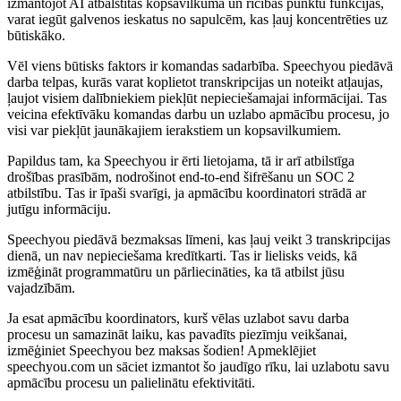
izmantojot AI atbalstītās kopsavilkuma un rīcības punktu funkcijas,
varat iegūt galvenos ieskatus no sapulcēm, kas ļauj koncentrēties uz
būtiskāko.
Vēl viens būtisks faktors ir komandas sadarbība. Speechyou piedāvā
darba telpas, kurās varat koplietot transkripcijas un noteikt atļaujas,
ļaujot visiem dalībniekiem piekļūt nepieciešamajai informācijai. Tas
veicina efektīvāku komandas darbu un uzlabo apmācību procesu, jo
visi var piekļūt jaunākajiem ierakstiem un kopsavilkumiem.
Papildus tam, ka Speechyou ir ērti lietojama, tā ir arī atbilstīga
drošības prasībām, nodrošinot end-to-end šifrēšanu un SOC 2
atbilstību. Tas ir īpaši svarīgi, ja apmācību koordinatori strādā ar
jutīgu informāciju.
Speechyou piedāvā bezmaksas līmeni, kas ļauj veikt 3 transkripcijas
dienā, un nav nepieciešama kredītkarti. Tas ir lielisks veids, kā
izmēģināt programmatūru un pārliecināties, ka tā atbilst jūsu
vajadzībām.
Ja esat apmācību koordinators, kurš vēlas uzlabot savu darba
procesu un samazināt laiku, kas pavadīts piezīmju veikšanai,
izmēģiniet Speechyou bez maksas šodien! Apmeklējiet
speechyou.com un sāciet izmantot šo jaudīgo rīku, lai uzlabotu savu
apmācību procesu un palielinātu efektivitāti.