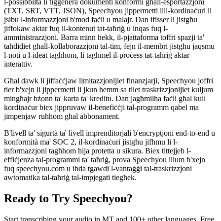
l-possibbiltà li tiġġenera dokumenti konformi għall-esportazzjoni
(TXT, SRT, VTT, JSON), Speechyou jippermetti lill-kordinaċuri li
jsibu l-informazzjoni b'mod faċli u malajr. Dan ifisser li jistgħu
jiffokaw aktar fuq il-kontenut tat-taħriġ u inqas fuq l-
amministrazzjoni. Barra minn hekk, il-pjattaforma toffri spazji ta'
taħdidiet għall-kollaborazzjoni tal-tim, fejn il-membri jistgħu jaqsmu
l-noti u l-ideat tagħhom, li tagħmel il-proċess tat-taħriġ aktar
interattiv.
Għal dawk li jiffaċċjaw limitazzjonijiet finanzjarji, Speechyou joffri
tier b'xejn li jippermetti li jkun hemm sa tliet traskrizzjonijiet kuljum
mingħajr bżonn ta' karta ta' kreditu. Dan jagħmilha faċli għal kull
kordinaċur biex jippruvaw il-benefiċċji tal-programm qabel ma
jimpenjaw ruħhom għal abbonament.
B'livell ta' sigurtà ta' livell imprenditorjali b'encryptjoni end-to-end u
konformità ma' SOC 2, il-kordinaċuri jistgħu jifhmu li l-
informazzjoni tagħhom hija protetta u sikura. Biex tittejjeb l-
effiċjenza tal-programmi ta' taħriġ, prova Speechyou illum b'xejn
fuq speechyou.com u ibda tgawdi l-vantaġġi tal-traskrizzjoni
awtomatika tal-taħriġ tal-impjegati tiegħek.
Ready to Try Speechyou?
Start transcribing your audio in
MT
and 100+ other languages. Free