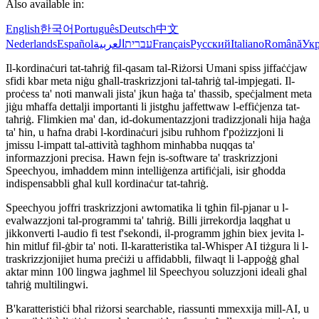
Also available in:
English
한국어
Português
Deutsch
中文
Nederlands
Español
العربية
עברית
Français
Русский
Italiano
Română
Укр
Il-kordinaċuri tat-taħriġ fil-qasam tal-Riżorsi Umani spiss jiffaċċjaw
sfidi kbar meta niġu għall-traskrizzjoni tal-taħriġ tal-impjegati. Il-
proċess ta' noti manwali jista' jkun ħaġa ta' tħassib, speċjalment meta
jiġu mħaffa dettalji importanti li jistgħu jaffettwaw l-effiċjenza tat-
taħriġ. Flimkien ma' dan, id-dokumentazzjoni tradizzjonali hija ħaġa
ta' ħin, u ħafna drabi l-kordinaċuri jsibu ruħhom f'pożizzjoni li
jmissu l-impatt tal-attività tagħhom minħabba nuqqas ta'
informazzjoni precisa. Hawn fejn is-software ta' traskrizzjoni
Speechyou, imħaddem minn intelliġenza artifiċjali, isir għodda
indispensabbli għal kull kordinaċur tat-taħriġ.
Speechyou joffri traskrizzjoni awtomatika li tgħin fil-pjanar u l-
evalwazzjoni tal-programmi ta' taħriġ. Billi jirrekordja laqgħat u
jikkonverti l-audio fi test f'sekondi, il-programm jgħin biex jevita l-
ħin mitluf fil-ġbir ta' noti. Il-karatteristika tal-Whisper AI tiżgura li l-
traskrizzjonijiet huma preċiżi u affidabbli, filwaqt li l-appoġġ għal
aktar minn 100 lingwa jagħmel lil Speechyou soluzzjoni ideali għal
taħriġ multilingwi.
B'karatteristiċi bħal riżorsi searchable, riassunti mmexxija mill-AI, u