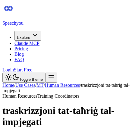
Speechyou
Explore
Claude MCP
Pricing
Blog
FAQ
Login
Start Free
Toggle theme
Home
/
Use Cases
/
MT
/
Human Resources
/
traskrizzjoni tat-taħriġ tal-
impjegati
Human Resources
Training Coordinators
traskrizzjoni tat-taħriġ tal-
impjegati