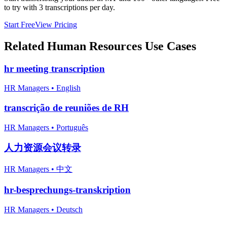
to try with 3 transcriptions per day.
Start Free
View Pricing
Related
Human Resources
Use Cases
hr meeting transcription
HR Managers
•
English
transcrição de reuniões de RH
HR Managers
•
Português
人力资源会议转录
HR Managers
•
中文
hr-besprechungs-transkription
HR Managers
•
Deutsch