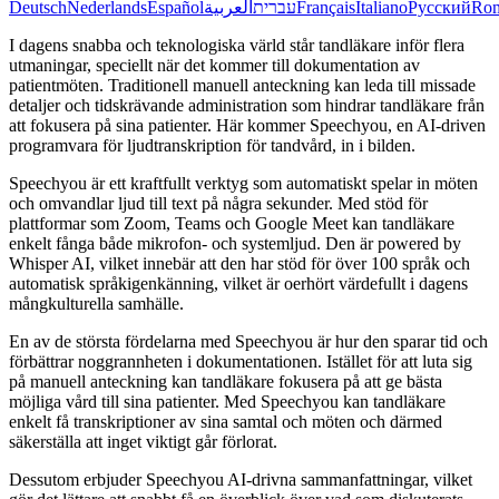
Deutsch
Nederlands
Español
العربية
עברית
Français
Italiano
Русский
Ro
I dagens snabba och teknologiska värld står tandläkare inför flera
utmaningar, speciellt när det kommer till dokumentation av
patientmöten. Traditionell manuell anteckning kan leda till missade
detaljer och tidskrävande administration som hindrar tandläkare från
att fokusera på sina patienter. Här kommer Speechyou, en AI-driven
programvara för ljudtranskription för tandvård, in i bilden.
Speechyou är ett kraftfullt verktyg som automatiskt spelar in möten
och omvandlar ljud till text på några sekunder. Med stöd för
plattformar som Zoom, Teams och Google Meet kan tandläkare
enkelt fånga både mikrofon- och systemljud. Den är powered by
Whisper AI, vilket innebär att den har stöd för över 100 språk och
automatisk språkigenkänning, vilket är oerhört värdefullt i dagens
mångkulturella samhälle.
En av de största fördelarna med Speechyou är hur den sparar tid och
förbättrar noggrannheten i dokumentationen. Istället för att luta sig
på manuell anteckning kan tandläkare fokusera på att ge bästa
möjliga vård till sina patienter. Med Speechyou kan tandläkare
enkelt få transkriptioner av sina samtal och möten och därmed
säkerställa att inget viktigt går förlorat.
Dessutom erbjuder Speechyou AI-drivna sammanfattningar, vilket