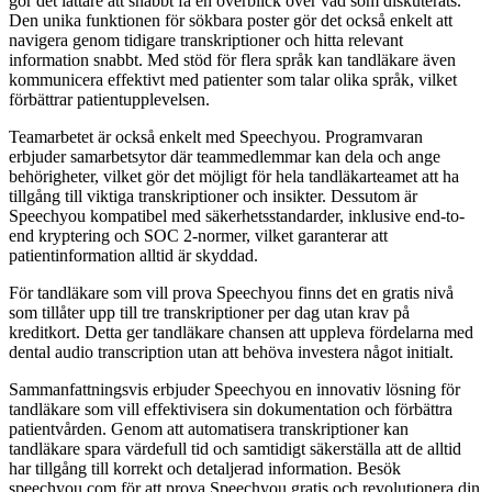
gör det lättare att snabbt få en överblick över vad som diskuterats.
Den unika funktionen för sökbara poster gör det också enkelt att
navigera genom tidigare transkriptioner och hitta relevant
information snabbt. Med stöd för flera språk kan tandläkare även
kommunicera effektivt med patienter som talar olika språk, vilket
förbättrar patientupplevelsen.
Teamarbetet är också enkelt med Speechyou. Programvaran
erbjuder samarbetsytor där teammedlemmar kan dela och ange
behörigheter, vilket gör det möjligt för hela tandläkarteamet att ha
tillgång till viktiga transkriptioner och insikter. Dessutom är
Speechyou kompatibel med säkerhetsstandarder, inklusive end-to-
end kryptering och SOC 2-normer, vilket garanterar att
patientinformation alltid är skyddad.
För tandläkare som vill prova Speechyou finns det en gratis nivå
som tillåter upp till tre transkriptioner per dag utan krav på
kreditkort. Detta ger tandläkare chansen att uppleva fördelarna med
dental audio transcription utan att behöva investera något initialt.
Sammanfattningsvis erbjuder Speechyou en innovativ lösning för
tandläkare som vill effektivisera sin dokumentation och förbättra
patientvården. Genom att automatisera transkriptioner kan
tandläkare spara värdefull tid och samtidigt säkerställa att de alltid
har tillgång till korrekt och detaljerad information. Besök
speechyou.com för att prova Speechyou gratis och revolutionera din