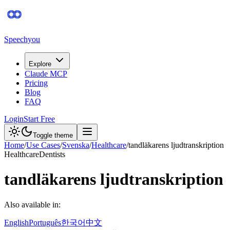
Speechyou
Explore
Claude MCP
Pricing
Blog
FAQ
Login
Start Free
Toggle theme
Home
/
Use Cases
/
Svenska
/
Healthcare
/
tandläkarens ljudtranskription
Healthcare
Dentists
tandläkarens ljudtranskription
Also available in:
English
Português
한국어
中文