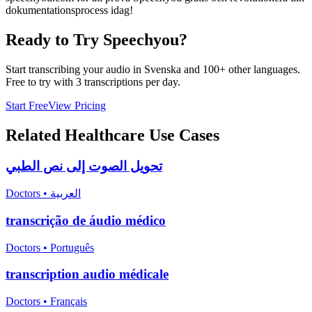
dokumentationsprocess idag!
Ready to Try Speechyou?
Start transcribing your audio in
Svenska
and 100+ other languages.
Free to try with 3 transcriptions per day.
Start Free
View Pricing
Related
Healthcare
Use Cases
تحويل الصوت إلى نص الطبي
Doctors
•
العربية
transcrição de áudio médico
Doctors
•
Português
transcription audio médicale
Doctors
•
Français