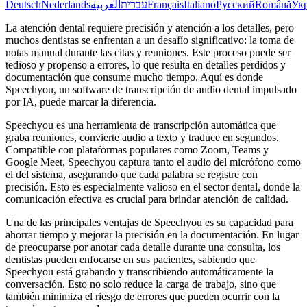
Deutsch
Nederlands
العربية
עברית
Français
Italiano
Русский
Română
Укр
La atención dental requiere precisión y atención a los detalles, pero
muchos dentistas se enfrentan a un desafío significativo: la toma de
notas manual durante las citas y reuniones. Este proceso puede ser
tedioso y propenso a errores, lo que resulta en detalles perdidos y
documentación que consume mucho tiempo. Aquí es donde
Speechyou, un software de transcripción de audio dental impulsado
por IA, puede marcar la diferencia.
Speechyou es una herramienta de transcripción automática que
graba reuniones, convierte audio a texto y traduce en segundos.
Compatible con plataformas populares como Zoom, Teams y
Google Meet, Speechyou captura tanto el audio del micrófono como
el del sistema, asegurando que cada palabra se registre con
precisión. Esto es especialmente valioso en el sector dental, donde la
comunicación efectiva es crucial para brindar atención de calidad.
Una de las principales ventajas de Speechyou es su capacidad para
ahorrar tiempo y mejorar la precisión en la documentación. En lugar
de preocuparse por anotar cada detalle durante una consulta, los
dentistas pueden enfocarse en sus pacientes, sabiendo que
Speechyou está grabando y transcribiendo automáticamente la
conversación. Esto no solo reduce la carga de trabajo, sino que
también minimiza el riesgo de errores que pueden ocurrir con la