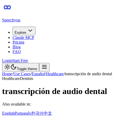
Speechyou
Explore
Claude MCP
Pricing
Blog
FAQ
Login
Start Free
Toggle theme
Home
/
Use Cases
/
Español
/
Healthcare
/
transcripción de audio dental
Healthcare
Dentists
transcripción de audio dental
Also available in:
English
Português
한국어
中文