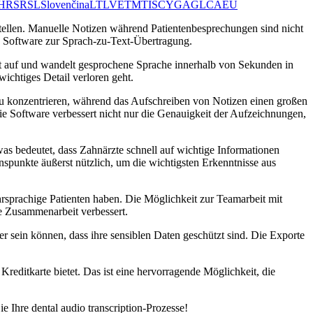
HR
SR
SL
Slovenčina
LT
LV
ET
MT
IS
CY
GA
GL
CA
EU
tellen. Manuelle Notizen während Patientenbesprechungen sind nicht
n Software zur Sprach-zu-Text-Übertragung.
it auf und wandelt gesprochene Sprache innerhalb von Sekunden in
chtiges Detail verloren geht.
 zu konzentrieren, während das Aufschreiben von Notizen einen großen
ie Software verbessert nicht nur die Genauigkeit der Aufzeichnungen,
was bedeutet, dass Zahnärzte schnell auf wichtige Informationen
spunkte äußerst nützlich, um die wichtigsten Erkenntnisse aus
rsprachige Patienten haben. Die Möglichkeit zur Teamarbeit mit
ie Zusammenarbeit verbessert.
 sein können, dass ihre sensiblen Daten geschützt sind. Die Exporte
Kreditkarte bietet. Das ist eine hervorragende Möglichkeit, die
 Ihre dental audio transcription-Prozesse!