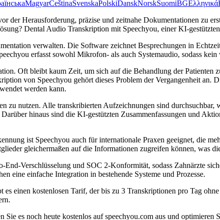
аїнська
Magyar
Čeština
Svenska
Polski
Dansk
Norsk
Suomi
BG
Ελληνικά
 vor der Herausforderung, präzise und zeitnahe Dokumentationen zu ers
ösung? Dental Audio Transkription mit Speechyou, einer KI-gestützte
umentation verwalten. Die Software zeichnet Besprechungen in Echtze
chyou erfasst sowohl Mikrofon- als auch Systemaudio, sodass kein wi
tion. Oft bleibt kaum Zeit, um sich auf die Behandlung der Patienten
kription von Speechyou gehört dieses Problem der Vergangenheit an. D
erwendet werden kann.
en zu nutzen. Alle transkribierten Aufzeichnungen sind durchsuchbar, 
. Darüber hinaus sind die KI-gestützten Zusammenfassungen und Aktion
ennung ist Speechyou auch für internationale Praxen geeignet, die meh
tglieder gleichermaßen auf die Informationen zugreifen können, was d
o-End-Verschlüsselung und SOC 2-Konformität, sodass Zahnärzte sicher
 eine einfache Integration in bestehende Systeme und Prozesse.
es einen kostenlosen Tarif, der bis zu 3 Transkriptionen pro Tag ohne 
ern.
n Sie es noch heute kostenlos auf speechyou.com aus und optimieren Sie