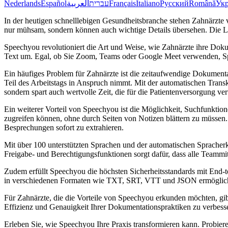
Nederlands
Español
العربية
עברית
Français
Italiano
Русский
Română
Укр
In der heutigen schnelllebigen Gesundheitsbranche stehen Zahnärzte
nur mühsam, sondern können auch wichtige Details übersehen. Die L
Speechyou revolutioniert die Art und Weise, wie Zahnärzte ihre Dok
Text um. Egal, ob Sie Zoom, Teams oder Google Meet verwenden, Spee
Ein häufiges Problem für Zahnärzte ist die zeitaufwendige Dokumenta
Teil des Arbeitstags in Anspruch nimmt. Mit der automatischen Trans
sondern spart auch wertvolle Zeit, die für die Patientenversorgung v
Ein weiterer Vorteil von Speechyou ist die Möglichkeit, Suchfunktion
zugreifen können, ohne durch Seiten von Notizen blättern zu müssen
Besprechungen sofort zu extrahieren.
Mit über 100 unterstützten Sprachen und der automatischen Spracherk
Freigabe- und Berechtigungsfunktionen sorgt dafür, dass alle Teammi
Zudem erfüllt Speechyou die höchsten Sicherheitsstandards mit End-t
in verschiedenen Formaten wie TXT, SRT, VTT und JSON ermöglichen
Für Zahnärzte, die die Vorteile von Speechyou erkunden möchten, gibt 
Effizienz und Genauigkeit Ihrer Dokumentationspraktiken zu verbess
Erleben Sie, wie Speechyou Ihre Praxis transformieren kann. Probiere