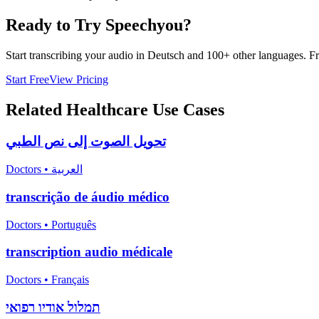
Ready to Try Speechyou?
Start transcribing your audio in
Deutsch
and 100+ other languages. Free
Start Free
View Pricing
Related
Healthcare
Use Cases
تحويل الصوت إلى نص الطبي
Doctors
•
العربية
transcrição de áudio médico
Doctors
•
Português
transcription audio médicale
Doctors
•
Français
תמלול אודיו רפואי