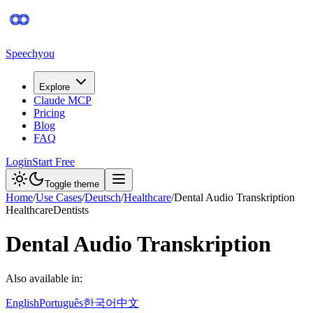
Speechyou
Explore
Claude MCP
Pricing
Blog
FAQ
Login
Start Free
Toggle theme
Home
/
Use Cases
/
Deutsch
/
Healthcare
/
Dental Audio Transkription
Healthcare
Dentists
Dental Audio Transkription
Also available in:
English
Português
한국어
中文