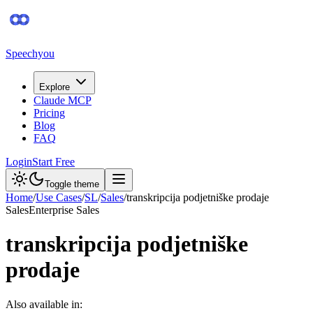
Speechyou
Explore
Claude MCP
Pricing
Blog
FAQ
Login
Start Free
Toggle theme
Home
/
Use Cases
/
SL
/
Sales
/
transkripcija podjetniške prodaje
Sales
Enterprise Sales
transkripcija podjetniške
prodaje
Also available in: