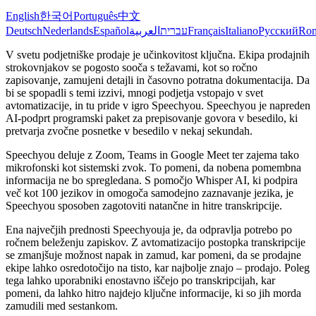
English
한국어
Português
中文
Deutsch
Nederlands
Español
العربية
עברית
Français
Italiano
Русский
Ro
V svetu podjetniške prodaje je učinkovitost ključna. Ekipa prodajnih
strokovnjakov se pogosto sooča s težavami, kot so ročno
zapisovanje, zamujeni detajli in časovno potratna dokumentacija. Da
bi se spopadli s temi izzivi, mnogi podjetja vstopajo v svet
avtomatizacije, in tu pride v igro Speechyou. Speechyou je napreden
AI-podprt programski paket za prepisovanje govora v besedilo, ki
pretvarja zvočne posnetke v besedilo v nekaj sekundah.
Speechyou deluje z Zoom, Teams in Google Meet ter zajema tako
mikrofonski kot sistemski zvok. To pomeni, da nobena pomembna
informacija ne bo spregledana. S pomočjo Whisper AI, ki podpira
več kot 100 jezikov in omogoča samodejno zaznavanje jezika, je
Speechyou sposoben zagotoviti natančne in hitre transkripcije.
Ena največjih prednosti Speechyouja je, da odpravlja potrebo po
ročnem beleženju zapiskov. Z avtomatizacijo postopka transkripcije
se zmanjšuje možnost napak in zamud, kar pomeni, da se prodajne
ekipe lahko osredotočijo na tisto, kar najbolje znajo – prodajo. Poleg
tega lahko uporabniki enostavno iščejo po transkripcijah, kar
pomeni, da lahko hitro najdejo ključne informacije, ki so jih morda
zamudili med sestankom.