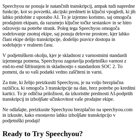
Speechyou ne ponuja le natančnih transkripcij, ampak tudi napredne
funkcije, kot so povzetki, akcijski predmeti in ključni vpogledi, ki jih
lahko pridobite z uporabo AI. To je izjemno koristno, saj omogoča
prodajnim ekipam, da razumejo ključne točke sestankov in se hitro
odzovejo na potrebe strank. Poleg tega Speechyou omogoča
sodelovanje znotraj ekipe, saj ponuja delovne prostore, kjer lahko
člani ekipe delijo transkripcije, dodelijo pravice dostopa in
sodelujejo v realnem času.
V podjetniškem okolju, kjer je skladnost z varnostnimi standardi
izjemnega pomena, Speechyou zagotavlja podjetniško varnost z
end-to-end šifriranjem in skladnostjo s standardom SOC 2. To
pomeni, da so vaši podatki vedno zaščiteni in varni.
Za tiste, ki želijo preizkusiti Speechyou, je na voljo brezplačna
različica, ki omogoča 3 transkripcije na dan, brez potrebe po kreditni
kartici. To je odlična priložnost, da izkoristite prednosti AI-podprtih
transkripcij in izboljšate učinkovitost vaše prodajne ekipe.
Ne odlašajte, preizkusite Speechyou brezplačno na speechyou.com
in izkusite, kako enostavno lahko izboljšate transkripcijo v
podjetniški prodaji!
Ready to Try Speechyou?