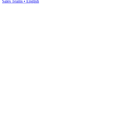
Sales Teams
•
English