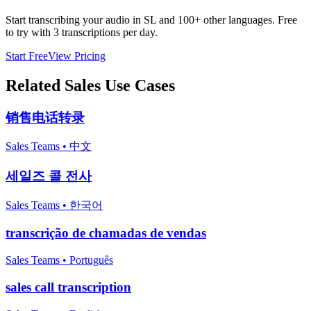
Start transcribing your audio in
SL
and 100+ other languages. Free
to try with 3 transcriptions per day.
Start Free
View Pricing
Related
Sales
Use Cases
销售电话转录
Sales Teams
•
中文
세일즈 콜 전사
Sales Teams
•
한국어
transcrição de chamadas de vendas
Sales Teams
•
Português
sales call transcription