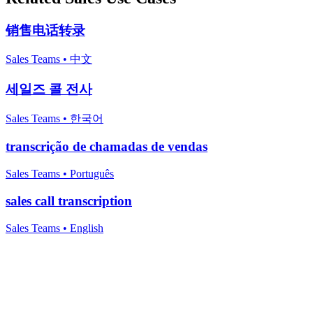
销售电话转录
Sales Teams
•
中文
세일즈 콜 전사
Sales Teams
•
한국어
transcrição de chamadas de vendas
Sales Teams
•
Português
sales call transcription
Sales Teams
•
English