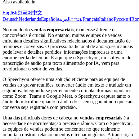
Also available in:
English
한국어
中文
Deutsch
Nederlands
Español
العربية
עברית
Français
Italiano
Русский
Ro
No mundo do
vendas empresariais
, manter-se à frente da
concorrência é crucial. No entanto, muitas equipes de vendas
enfrentam desafios significativos relacionados à documentação de
reuniões e conversas. O processo tradicional de anotações manuais
pode levar a detalhes perdidos, informações imprecisas e uma
enorme perda de tempo. É aqui que o Speechyou, um software de
transcrição de áudio para texto alimentado por IA, vem para
revolucionar o setor de vendas.
O Speechyou oferece uma solução eficiente para as equipes de
vendas ao gravar reuniões, converter áudio em texto e traduzir em
segundos. Integrando-se perfeitamente com plataformas populares
como Zoom, Teams e Google Meet, o Speechyou captura tanto o
áudio do microfone quanto o áudio do sistema, garantindo que cada
conversa seja registrada com precisão.
Uma das principais dores de cabeça no
vendas empresariais
é a
necessidade de documentação precisa e rápida. Com o Speechyou,
as equipes de vendas podem se concentrar no que realmente
importa: construir relacionamentos e fechar negócios. A transcrição