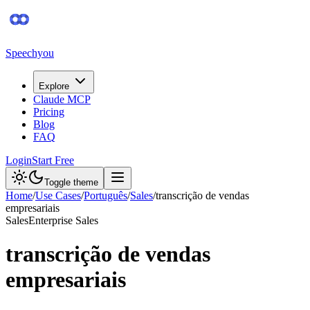
Speechyou
Explore
Claude MCP
Pricing
Blog
FAQ
Login
Start Free
Toggle theme
Home
/
Use Cases
/
Português
/
Sales
/
transcrição de vendas
empresariais
Sales
Enterprise Sales
transcrição de vendas
empresariais