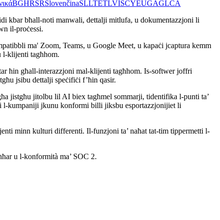
νικά
BG
HR
SR
Slovenčina
SL
LT
ET
LV
IS
CY
EU
GA
GL
CA
fidi kbar bħall-noti manwali, dettalji mitlufa, u dokumentazzjoni li
wn il-proċessi.
uwa kompatibbli ma' Zoom, Teams, u Google Meet, u kapaċi jcaptura kemm
u l-klijenti tagħhom.
ar ħin għall-interazzjoni mal-klijenti tagħhom. Is-softwer joffri
tgħu jsibu dettalji speċifiċi f’ħin qasir.
a jistgħu jitolbu lil AI biex tagħmel sommarji, tidentifika l-punti ta’
 l-kumpaniji jkunu konformi billi jiksbu esportazzjonijiet li
 minn kulturi differenti. Il-funzjoni ta’ naħat tat-tim tippermetti l-
l-aħħar u l-konformità ma’ SOC 2.