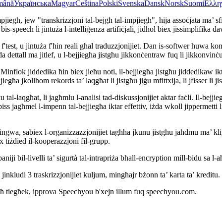
mână
Українська
Magyar
Čeština
Polski
Svenska
Dansk
Norsk
Suomi
Ελλη
impjiegħ, jew "transkrizzjoni tal-bejgħ tal-impjiegħ", hija assoċjata ma’ s
speech li jintuża l-intelliġenza artifiċjali, jidħol biex jissimplifika da
rtit f'test, u jintuża f'ħin reali għal traduzzjonijiet. Dan is-softwer h
da dettall ma jitlef, u l-bejjiegħa jistgħu jikkonċentraw fuq li jikkonvinċ
 Minflok jiddedika ħin biex jieħu noti, il-bejjiegħa jistgħu jiddedikaw ikt
egħa jkollhom rekords ta’ laqgħat li jistgħu jiġu mfittxija, li jfisser li jis
-laqgħat, li jagħmlu l-analisi tad-diskussjonijiet aktar faċli. Il-bejjiegħ
s jagħmel l-impenn tal-bejjiegħa iktar effettiv, iżda wkoll jippermetti li
a, sabiex l-organizzazzjonijiet tagħha jkunu jistgħu jaħdmu ma’ klijenti
ex tiżdied il-kooperazzjoni fil-grupp.
iji bil-livelli ta’ sigurtà tal-intrapriża bħall-encryption mill-bidu sa 
i jinkludi 3 traskrizzjonijiet kuljum, mingħajr bżonn ta’ karta ta’ kreditu.
pjiegħ tiegħek, ipprova Speechyou b'xejn illum fuq speechyou.com.