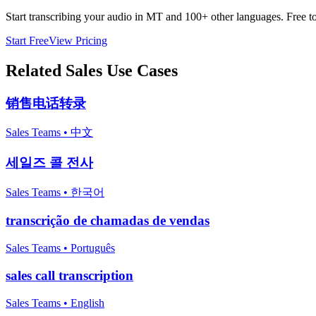
Start transcribing your audio in
MT
and 100+ other languages. Free to 
Start Free
View Pricing
Related
Sales
Use Cases
销售电话转录
Sales Teams
•
中文
세일즈 콜 전사
Sales Teams
•
한국어
transcrição de chamadas de vendas
Sales Teams
•
Português
sales call transcription
Sales Teams
•
English