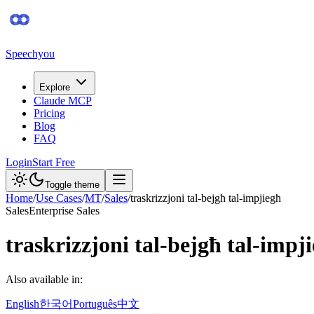
Speechyou
Explore
Claude MCP
Pricing
Blog
FAQ
Login
Start Free
Toggle theme
Home
/
Use Cases
/
MT
/
Sales
/
traskrizzjoni tal-bejgħ tal-impjiegħ
Sales
Enterprise Sales
traskrizzjoni tal-bejgħ tal-impj
Also available in:
English
한국어
Português
中文