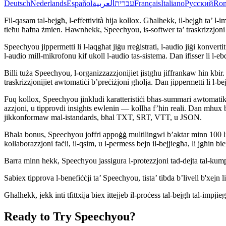
Deutsch
Nederlands
Español
العربية
עברית
Français
Italiano
Русский
Ro
Fil-qasam tal-bejgħ, l-effettività hija kollox. Għalhekk, il-bejgħ ta’ l-
tieħu ħafna żmien. Hawnhekk, Speechyou, is-softwer ta’ traskrizzjoni bis-
Speechyou jippermetti li l-laqgħat jiġu rreġistrati, l-audio jiġi konve
l-audio mill-mikrofonu kif ukoll l-audio tas-sistema. Dan ifisser li l-eb
Billi tuża Speechyou, l-organizzazzjonijiet jistgħu jiffrankaw ħin kbir.
traskrizzjonijiet awtomatiċi b’preċiżjoni għolja. Dan jippermetti li l-bejji
Fuq kollox, Speechyou jinkludi karatteristiċi bħas-summari awtomatiku tal
azzjoni, u tipprovdi insights ewlenin — kollha f’ħin reali. Dan mhux bis
jikkonformaw mal-istandards, bħal TXT, SRT, VTT, u JSON.
Bħala bonus, Speechyou joffri appoġġ multilingwi b’aktar minn 100 lingw
kollaborazzjoni faċli, il-qsim, u l-permess bejn il-bejjiegħa, li jgħin bi
Barra minn hekk, Speechyou jassigura l-protezzjoni tad-dejta tal-kumpan
Sabiex tipprova l-benefiċċji ta’ Speechyou, tista’ tibda b’livell b'xejn l
Għalhekk, jekk inti tfittxija biex ittejjeb il-proċess tal-bejgħ tal-im
Ready to Try Speechyou?