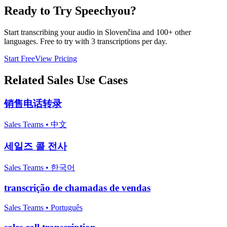
Ready to Try Speechyou?
Start transcribing your audio in
Slovenčina
and 100+ other
languages. Free to try with 3 transcriptions per day.
Start Free
View Pricing
Related
Sales
Use Cases
销售电话转录
Sales Teams
•
中文
세일즈 콜 전사
Sales Teams
•
한국어
transcrição de chamadas de vendas
Sales Teams
•
Português