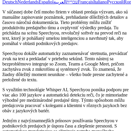
Deutsch
Nederlands
Español
العربية
עברית
Français
Italiano
Русский
Ro
V súčasnej dobe čelí mnoho firiem v oblasti predaja výzvam, ako sú
manuálne zapisovanie poznámok, prehliadanie dôležitých detailov a
časovo náročná dokumentácia. Tieto problémy môžu znížiť
produktivitu predajného tímu a ovplyvniť výsledky predaja. Tu
prichádza na scénu Speechyou, revolučný softvér na prevod reči na
text, ktorý je poháňaný umelou inteligenciou a navrhnutý tak, aby
pomáhal v oblasti podnikových predajov.
Speechyou dokáže automaticky zaznamenávať stretnutia, prevádzať
zvuk na text a prekladať v priebehu sekúnd. Tento nástroj sa
bezproblémovo integruje so Zoom, Teams a Google Meet, pričom
zachytáva zvuk z mikrofónu aj systémový zvuk. To znamená, že
žiadny dôležitý moment neunikne – všetko bude presne zachytené a
preložené do textu.
S využitím technológie Whisper AI, Speechyou ponúka podporu pre
viac ako 100 jazykov a automatickú detekciu reči, čo je mimoriadne
výhodné pre medzinárodné predajné tímy. Týmto spôsobom môžu
predajcovia pracovať s kolegami a klientmi v rôznych jazykoch bez
obáv z jazykových bariér.
Jedným z najvýznamnejších prínosov používania Speechyou v
podnikových predajoch je úspora času a zlepšenie presnosti. S