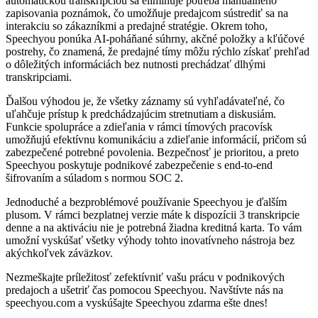
automatickou transkripciou sa eliminuje potreba manuálneho
zapisovania poznámok, čo umožňuje predajcom sústrediť sa na
interakciu so zákazníkmi a predajné stratégie. Okrem toho,
Speechyou ponúka AI-poháňané súhrny, akčné položky a kľúčové
postrehy, čo znamená, že predajné tímy môžu rýchlo získať prehľad
o dôležitých informáciách bez nutnosti prechádzať dlhými
transkripciami.
Ďalšou výhodou je, že všetky záznamy sú vyhľadávateľné, čo
uľahčuje prístup k predchádzajúcim stretnutiam a diskusiám.
Funkcie spolupráce a zdieľania v rámci tímových pracovísk
umožňujú efektívnu komunikáciu a zdieľanie informácií, pričom sú
zabezpečené potrebné povolenia. Bezpečnosť je prioritou, a preto
Speechyou poskytuje podnikové zabezpečenie s end-to-end
šifrovaním a súladom s normou SOC 2.
Jednoduché a bezproblémové používanie Speechyou je ďalším
plusom. V rámci bezplatnej verzie máte k dispozícii 3 transkripcie
denne a na aktiváciu nie je potrebná žiadna kreditná karta. To vám
umožní vyskúšať všetky výhody tohto inovatívneho nástroja bez
akýchkoľvek záväzkov.
Nezmeškajte príležitosť zefektívniť vašu prácu v podnikových
predajoch a ušetriť čas pomocou Speechyou. Navštívte nás na
speechyou.com a vyskúšajte Speechyou zdarma ešte dnes!