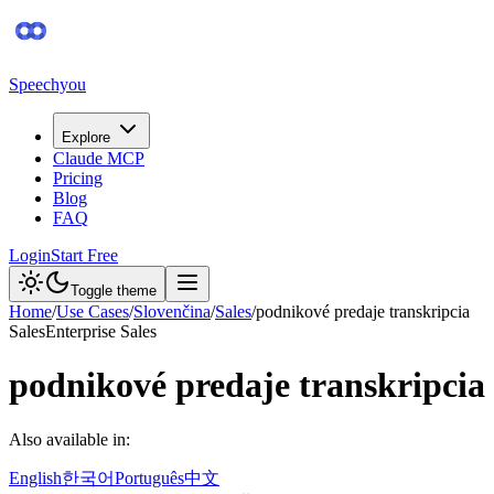
Speechyou
Explore
Claude MCP
Pricing
Blog
FAQ
Login
Start Free
Toggle theme
Home
/
Use Cases
/
Slovenčina
/
Sales
/
podnikové predaje transkripcia
Sales
Enterprise Sales
podnikové predaje transkripcia
Also available in:
English
한국어
Português
中文