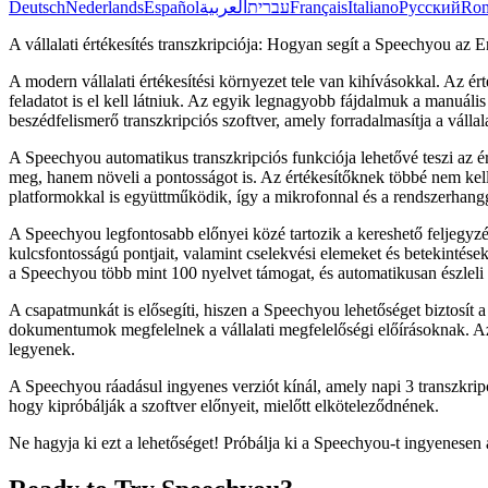
Deutsch
Nederlands
Español
العربية
עברית
Français
Italiano
Русский
Ro
A vállalati értékesítés transzkripciója: Hogyan segít a Speechyou az E
A modern vállalati értékesítési környezet tele van kihívásokkal. Az ér
feladatot is el kell látniuk. Az egyik legnagyobb fájdalmuk a manuális
beszédfelismerő transzkripciós szoftver, amely forradalmasítja a vállala
A Speechyou automatikus transzkripciós funkciója lehetővé teszi az ér
meg, hanem növeli a pontosságot is. Az értékesítőknek többé nem kel
platformokkal is együttműködik, így a mikrofonnal és a rendszerhangga
A Speechyou legfontosabb előnyei közé tartozik a kereshető feljegyzé
kulcsfontosságú pontjait, valamint cselekvési elemeket és betekintés
a Speechyou több mint 100 nyelvet támogat, és automatikusan észleli 
A csapatmunkát is elősegíti, hiszen a Speechyou lehetőséget biztosít
dokumentumok megfelelnek a vállalati megfelelőségi előírásoknak. Az e
legyenek.
A Speechyou ráadásul ingyenes verziót kínál, amely napi 3 transzkripci
hogy kipróbálják a szoftver előnyeit, mielőtt elköteleződnének.
Ne hagyja ki ezt a lehetőséget! Próbálja ki a Speechyou-t ingyenesen 