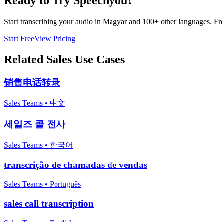
Ready to Try Speechyou?
Start transcribing your audio in
Magyar
and 100+ other languages. Free
Start Free
View Pricing
Related
Sales
Use Cases
销售电话转录
Sales Teams
•
中文
세일즈 콜 전사
Sales Teams
•
한국어
transcrição de chamadas de vendas
Sales Teams
•
Português
sales call transcription