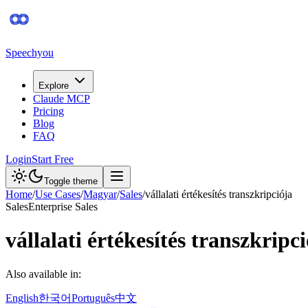
Speechyou
Explore
Claude MCP
Pricing
Blog
FAQ
Login
Start Free
Toggle theme
Home
/
Use Cases
/
Magyar
/
Sales
/
vállalati értékesítés transzkripciója
Sales
Enterprise Sales
vállalati értékesítés transzkripc
Also available in:
English
한국어
Português
中文