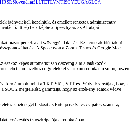
HR
SR
Slovenčina
SL
LT
ET
LV
MT
IS
CY
EU
GA
GL
CA
ek igényeit kell kezelniük, és emellett rengeteg adminisztratív
umentáció. Itt lép be a képbe a Speechyou, az AI-alapú
okat másodpercek alatt szöveggé alakítsák. Ez nemcsak időt takarít
kre összpontosíthatják. A Speechyou a Zoom, Teams és Google Meet
Az eszköz képes automatikusan összefoglalni a találkozók
asznos lehet a nemzetközi ügyfelekkel való kommunikáció során, hiszen
tálási formátumok, mint a TXT, SRT, VTT és JSON, biztosítják, hogy a
és a SOC 2 megfelelést, garantálja, hogy az érzékeny adatok védve
életes lehetőséget biztosít az Enterprise Sales csapatok számára,
lati értékesítés transzkripciója a munkájában.