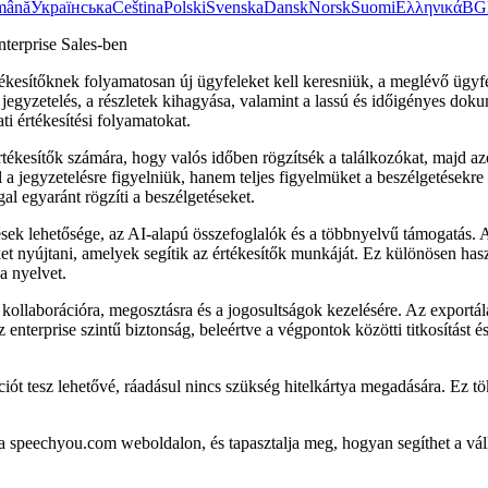
mână
Українська
Čeština
Polski
Svenska
Dansk
Norsk
Suomi
Ελληνικά
BG
nterprise Sales-ben
tékesítőknek folyamatosan új ügyfeleket kell keresniük, a meglévő ügyfel
 jegyzetelés, a részletek kihagyása, valamint a lassú és időigényes dok
ti értékesítési folyamatokat.
tékesítők számára, hogy valós időben rögzítsék a találkozókat, majd az
l a jegyzetelésre figyelniük, hanem teljes figyelmüket a beszélgetése
l egyaránt rögzíti a beszélgetéseket.
sek lehetősége, az AI-alapú összefoglalók és a többnyelvű támogatás. 
eket nyújtani, amelyek segítik az értékesítők munkáját. Ez különösen h
a nyelvet.
 a kollaborációra, megosztásra és a jogosultságok kezelésére. Az expor
nterprise szintű biztonság, beleértve a végpontok közötti titkosítást 
ót tesz lehetővé, ráadásul nincs szükség hitelkártya megadására. Ez tök
a speechyou.com weboldalon, és tapasztalja meg, hogyan segíthet a válla