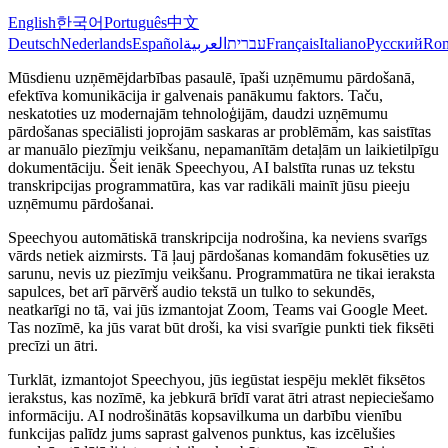
English
한국어
Português
中文
Deutsch
Nederlands
Español
العربية
עברית
Français
Italiano
Русский
Ro
Mūsdienu uzņēmējdarbības pasaulē, īpaši uzņēmumu pārdošanā,
efektīva komunikācija ir galvenais panākumu faktors. Taču,
neskatoties uz modernajām tehnoloģijām, daudzi uzņēmumu
pārdošanas speciālisti joprojām saskaras ar problēmām, kas saistītas
ar manuālo piezīmju veikšanu, nepamanītām detaļām un laikietilpīgu
dokumentāciju. Šeit ienāk Speechyou, AI balstīta runas uz tekstu
transkripcijas programmatūra, kas var radikāli mainīt jūsu pieeju
uzņēmumu pārdošanai.
Speechyou automātiskā transkripcija nodrošina, ka neviens svarīgs
vārds netiek aizmirsts. Tā ļauj pārdošanas komandām fokusēties uz
sarunu, nevis uz piezīmju veikšanu. Programmatūra ne tikai ieraksta
sapulces, bet arī pārvērš audio tekstā un tulko to sekundēs,
neatkarīgi no tā, vai jūs izmantojat Zoom, Teams vai Google Meet.
Tas nozīmē, ka jūs varat būt droši, ka visi svarīgie punkti tiek fiksēti
precīzi un ātri.
Turklāt, izmantojot Speechyou, jūs iegūstat iespēju meklēt fiksētos
ierakstus, kas nozīmē, ka jebkurā brīdī varat ātri atrast nepieciešamo
informāciju. AI nodrošinātās kopsavilkuma un darbību vienību
funkcijas palīdz jums saprast galvenos punktus, kas izcēlušies