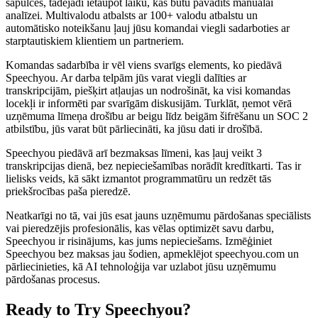
sapulcēs, tādējādi ietaupot laiku, kas būtu pavadīts manuālai
analīzei. Multivalodu atbalsts ar 100+ valodu atbalstu un
automātisko noteikšanu ļauj jūsu komandai viegli sadarboties ar
starptautiskiem klientiem un partneriem.
Komandas sadarbība ir vēl viens svarīgs elements, ko piedāvā
Speechyou. Ar darba telpām jūs varat viegli dalīties ar
transkripcijām, piešķirt atļaujas un nodrošināt, ka visi komandas
locekļi ir informēti par svarīgām diskusijām. Turklāt, ņemot vērā
uzņēmuma līmeņa drošību ar beigu līdz beigām šifrēšanu un SOC 2
atbilstību, jūs varat būt pārliecināti, ka jūsu dati ir drošībā.
Speechyou piedāvā arī bezmaksas līmeni, kas ļauj veikt 3
transkripcijas dienā, bez nepieciešamības norādīt kredītkarti. Tas ir
lielisks veids, kā sākt izmantot programmatūru un redzēt tās
priekšrocības paša pieredzē.
Neatkarīgi no tā, vai jūs esat jauns uzņēmumu pārdošanas speciālists
vai pieredzējis profesionālis, kas vēlas optimizēt savu darbu,
Speechyou ir risinājums, kas jums nepieciešams. Izmēģiniet
Speechyou bez maksas jau šodien, apmeklējot speechyou.com un
pārliecinieties, kā AI tehnoloģija var uzlabot jūsu uzņēmumu
pārdošanas procesus.
Ready to Try Speechyou?