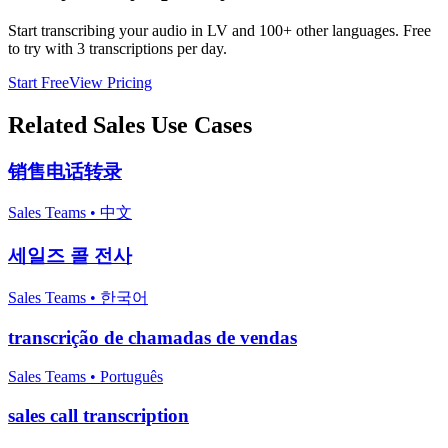
Start transcribing your audio in
LV
and 100+ other languages. Free
to try with 3 transcriptions per day.
Start Free
View Pricing
Related
Sales
Use Cases
销售电话转录
Sales Teams
•
中文
세일즈 콜 전사
Sales Teams
•
한국어
transcrição de chamadas de vendas
Sales Teams
•
Português
sales call transcription