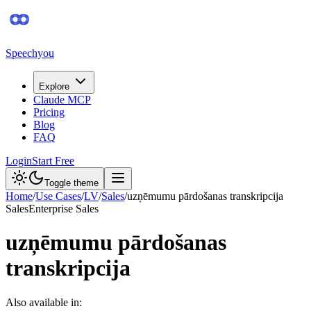
Speechyou
Explore
Claude MCP
Pricing
Blog
FAQ
Login
Start Free
Toggle theme
Home
/
Use Cases
/
LV
/
Sales
/
uzņēmumu pārdošanas transkripcija
Sales
Enterprise Sales
uzņēmumu pārdošanas
transkripcija
Also available in: