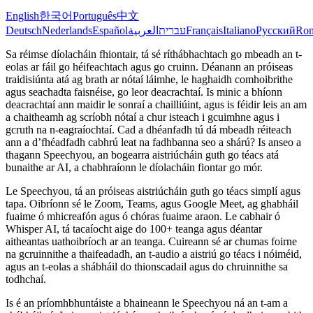
English
한국어
Português
中文
Deutsch
Nederlands
Español
العربية
עברית
Français
Italiano
Русский
Ro
Sa réimse díolacháin fhiontair, tá sé ríthábhachtach go mbeadh an t-
eolas ar fáil go héifeachtach agus go cruinn. Déanann an próiseas
traidisiúnta atá ag brath ar nótaí láimhe, le haghaidh comhoibrithe
agus seachadta faisnéise, go leor deacrachtaí. Is minic a bhíonn
deacrachtaí ann maidir le sonraí a chailliúint, agus is féidir leis an am
a chaitheamh ag scríobh nótaí a chur isteach i gcuimhne agus i
gcruth na n-eagraíochtaí. Cad a dhéanfadh tú dá mbeadh réiteach
ann a d’fhéadfadh cabhrú leat na fadhbanna seo a shárú? Is anseo a
thagann Speechyou, an bogearra aistriúcháin guth go téacs atá
bunaithe ar AI, a chabhraíonn le díolacháin fiontar go mór.
Le Speechyou, tá an próiseas aistriúcháin guth go téacs simplí agus
tapa. Oibríonn sé le Zoom, Teams, agus Google Meet, ag ghabháil
fuaime ó mhicreafón agus ó chóras fuaime araon. Le cabhair ó
Whisper AI, tá tacaíocht aige do 100+ teanga agus déantar
aitheantas uathoibríoch ar an teanga. Cuireann sé ar chumas foirne
na gcruinnithe a thaifeadadh, an t-audio a aistriú go téacs i nóiméid,
agus an t-eolas a shábháil do thionscadail agus do chruinnithe sa
todhchaí.
Is é an príomhbhuntáiste a bhaineann le Speechyou ná an t-am a