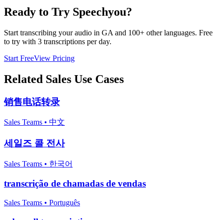
Ready to Try Speechyou?
Start transcribing your audio in
GA
and 100+ other languages. Free
to try with 3 transcriptions per day.
Start Free
View Pricing
Related
Sales
Use Cases
销售电话转录
Sales Teams
•
中文
세일즈 콜 전사
Sales Teams
•
한국어
transcrição de chamadas de vendas
Sales Teams
•
Português