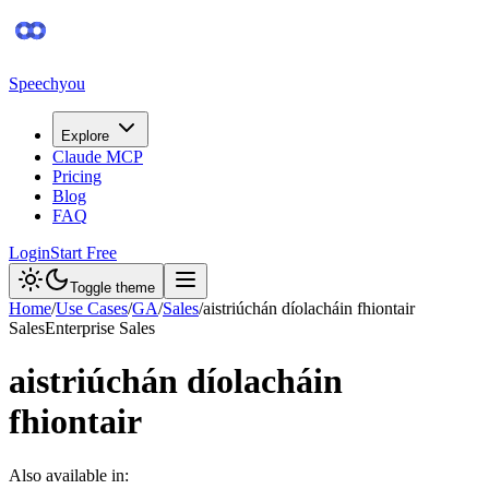
Speechyou
Explore
Claude MCP
Pricing
Blog
FAQ
Login
Start Free
Toggle theme
Home
/
Use Cases
/
GA
/
Sales
/
aistriúchán díolacháin fhiontair
Sales
Enterprise Sales
aistriúchán díolacháin
fhiontair
Also available in: