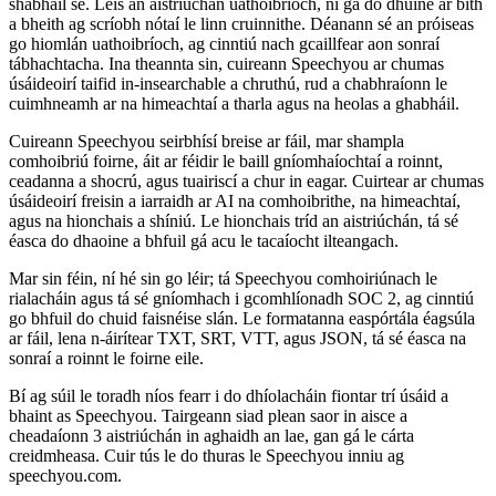
shábháil sé. Leis an aistriúchán uathoibríoch, ní gá do dhuine ar bith
a bheith ag scríobh nótaí le linn cruinnithe. Déanann sé an próiseas
go hiomlán uathoibríoch, ag cinntiú nach gcaillfear aon sonraí
tábhachtacha. Ina theannta sin, cuireann Speechyou ar chumas
úsáideoirí taifid in-insearchable a chruthú, rud a chabhraíonn le
cuimhneamh ar na himeachtaí a tharla agus na heolas a ghabháil.
Cuireann Speechyou seirbhísí breise ar fáil, mar shampla
comhoibriú foirne, áit ar féidir le baill gníomhaíochtaí a roinnt,
ceadanna a shocrú, agus tuairiscí a chur in eagar. Cuirtear ar chumas
úsáideoirí freisin a iarraidh ar AI na comhoibrithe, na himeachtaí,
agus na hionchais a shíniú. Le hionchais tríd an aistriúchán, tá sé
éasca do dhaoine a bhfuil gá acu le tacaíocht ilteangach.
Mar sin féin, ní hé sin go léir; tá Speechyou comhoiriúnach le
rialacháin agus tá sé gníomhach i gcomhlíonadh SOC 2, ag cinntiú
go bhfuil do chuid faisnéise slán. Le formatanna easpórtála éagsúla
ar fáil, lena n-áirítear TXT, SRT, VTT, agus JSON, tá sé éasca na
sonraí a roinnt le foirne eile.
Bí ag súil le toradh níos fearr i do dhíolacháin fiontar trí úsáid a
bhaint as Speechyou. Tairgeann siad plean saor in aisce a
cheadaíonn 3 aistriúchán in aghaidh an lae, gan gá le cárta
creidmheasa. Cuir tús le do thuras le Speechyou inniu ag
speechyou.com.