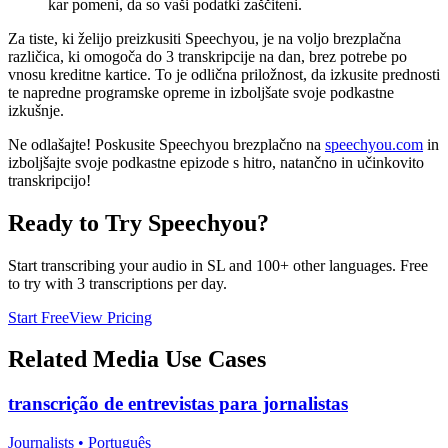
kar pomeni, da so vaši podatki zaščiteni.
Za tiste, ki želijo preizkusiti Speechyou, je na voljo brezplačna
različica, ki omogoča do 3 transkripcije na dan, brez potrebe po
vnosu kreditne kartice. To je odlična priložnost, da izkusite prednosti
te napredne programske opreme in izboljšate svoje podkastne
izkušnje.
Ne odlašajte! Poskusite Speechyou brezplačno na
speechyou.com
in
izboljšajte svoje podkastne epizode s hitro, natančno in učinkovito
transkripcijo!
Ready to Try Speechyou?
Start transcribing your audio in
SL
and 100+ other languages. Free
to try with 3 transcriptions per day.
Start Free
View Pricing
Related
Media
Use Cases
transcrição de entrevistas para jornalistas
Journalists
•
Português