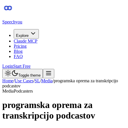
Speechyou
Explore
Claude MCP
Pricing
Blog
FAQ
Login
Start Free
Toggle theme
Home
/
Use Cases
/
SL
/
Media
/
programska oprema za transkripcijo
podcastov
Media
Podcasters
programska oprema za
transkripcijo podcastov