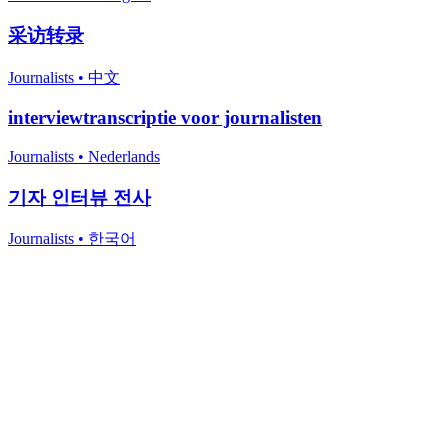
采访转录
Journalists
•
中文
interviewtranscriptie voor journalisten
Journalists
•
Nederlands
기자 인터뷰 전사
Journalists
•
한국어