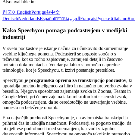
Also available in:
한국어
English
Português
中文
Deutsch
Nederlands
Español
עברית
العربية
Français
Русский
Italiano
Ro
Kako Speechyou pomaga podcasterjem v medijski
industriji
V svetu podkastov je iskanje načina za učinkovito dokumentiranje
vsebine ključnega pomena. Podcasterji se pogosto soočajo s
težavami, kot so ročno zapisovanje, zamujeni detajli in časovno
potratna dokumentacija. Vendar pa lahko s pomočjo napredne
tehnologije, kot je Speechyou, ti izzivi postanejo preteklost.
Speechyou je
programska oprema za transkripcijo podcastov
, ki
uporablja umetno inteligenco za hitro in natančno pretvorbo zvoka v
besedilo. Njegova sposobnost zajemanja zvoka iz Zooma, Teams in
Google Meet, pri čemer zajema tako mikrofon kot sistemski zvok,
omogoča podcasterjem, da se osredotočijo na ustvarjanje vsebine,
namesto na beleženje opomb.
Ena največjih prednosti Speechyou je, da avtomatska transkripcija
prihrani čas in izboljša natančnost. Podcasterji se pogosto trudijo, da
bi ujeli vse podrobnosti med snemanjem, kar vodi v izgubo
dragocenih informacij. Speechyou pa omogoča takojšnjo pretvorbo