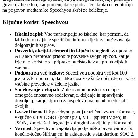
govora v besedilo, kar pomeni, da se podcasterji lahko osredotočijo
na pogovor, medtem ko Speechyou skrbi za beleženje.
Ključne koristi Speechyou
Iskalni zapisi
: Vse transkripcije so iskalne, kar pomeni, da
lahko hitro najdete specifične informacije brez prečesavanja
dolgotrajnih zapisov.
Povzetki, akcijski elementi in ključni vpogledi
: Z uporabo
AI lahko preprosto pridobite povzetke svojih epizod, kar je
izjemno koristno za pripravo predstavitev ali promocijskih
vsebin.
Podpora za več jezikov
: Speechyou podpira več kot 100
jezikov, kar pomeni, da lahko dosežete širše občinstvo in vaše
vsebine prevedete v želene jezike.
Sodelovanje v ekipah
: Z delovnimi prostori za ekipe
omogoča enostavno sodelovanje, deljenje in upravljanje
dovoljenj, kar je ključno za uspeh v dinamičnih medijskih
okoljih.
Izvozni formati
: Speechyou ponuja različne izvozne formate,
vključno s TXT, SRT (podnapisi), VTT (spletni video) in
JSON, kar olajša integracijo z drugimi orodji in platformami.
Varnost
: Speechyou zagotavlja podjetniško raven varnosti s
končno-točno šifriranjem in skladnostjo s standardom SOC 2,