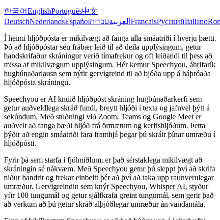
한국어
English
Português
中文
Deutsch
Nederlands
Español
עברית
العربية
Français
Русский
Italiano
Ro
Í heimi hljóðpósta er mikilvægt að fanga alla smáatriði í hverju þætti.
Þó að hljóðpóstar séu frábær leið til að deila upplýsingum, getur
handskrifaður skráningur verið tímafrekur og oft leiðandi til þess að
missa af mikilvægum upplýsingum. Hér kemur Speechyou, áhrifarík
hugbúnaðarlausn sem nýtir gervigreind til að bjóða upp á háþróaða
hljóðpósta skráningu.
Speechyou er AI knúið hljóðpóst skráning hugbúnaðarkerfi sem
getur auðveldlega skráð fundi, breytt hljóði í texta og jafnvel þýtt á
sekúndum. Með stuðningi við Zoom, Teams og Google Meet er
auðvelt að fanga bæði hljóð frá örmætum og kerfishljóðum. Þetta
þýðir að engin smáatriði fara framhjá þegar þú skráir þínar umræðu í
hljóðpósti.
Fyrir þá sem starfa í fjölmiðlum, er það sérstaklega mikilvægt að
skráningin sé nákvæm. Með Speechyou getur þú sleppt því að skrifa
niður handrit og frekar einbeitt þér að því að taka upp raunverulegar
umræður. Gervigreindin sem knýr Speechyou, Whisper AI, styður
yfir 100 tungumál og getur sjálfkrafa greint tungumál, sem gerir það
að verkum að þú getur skráð alþjóðlegar umræður án vandamála.