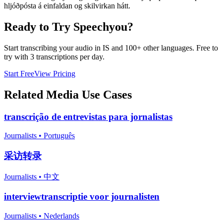
hljóðpósta á einfaldan og skilvirkan hátt.
Ready to Try Speechyou?
Start transcribing your audio in
IS
and 100+ other languages. Free to
try with 3 transcriptions per day.
Start Free
View Pricing
Related
Media
Use Cases
transcrição de entrevistas para jornalistas
Journalists
•
Português
采访转录
Journalists
•
中文
interviewtranscriptie voor journalisten
Journalists
•
Nederlands