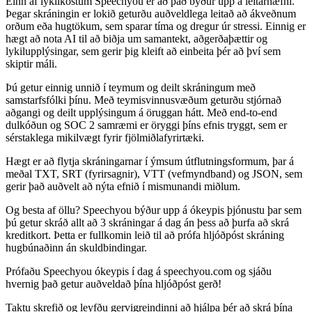
Einn af lykilkostum Speechyou er að það býður upp á leitarhæfni.
Þegar skráningin er lokið geturðu auðveldlega leitað að ákveðnum
orðum eða hugtökum, sem sparar tíma og dregur úr stressi. Einnig er
hægt að nota AI til að biðja um samantekt, aðgerðaþættir og
lykilupplýsingar, sem gerir þig kleift að einbeita þér að því sem
skiptir máli.
Þú getur einnig unnið í teymum og deilt skráningum með
samstarfsfólki þínu. Með teymisvinnusvæðum geturðu stjórnað
aðgangi og deilt upplýsingum á öruggan hátt. Með end-to-end
dulkóðun og SOC 2 samræmi er öryggi þíns efnis tryggt, sem er
sérstaklega mikilvægt fyrir fjölmiðlafyrirtæki.
Hægt er að flytja skráningarnar í ýmsum útflutningsformum, þar á
meðal TXT, SRT (fyrirsagnir), VTT (vefmyndband) og JSON, sem
gerir það auðvelt að nýta efnið í mismunandi miðlum.
Og besta af öllu? Speechyou býður upp á ókeypis þjónustu þar sem
þú getur skráð allt að 3 skráningar á dag án þess að þurfa að skrá
kreditkort. Þetta er fullkomin leið til að prófa hljóðpóst skráning
hugbúnaðinn án skuldbindingar.
Prófaðu Speechyou ókeypis í dag á speechyou.com og sjáðu
hvernig það getur auðveldað þína hljóðpóst gerð!
Taktu skrefið og leyfðu gervigreindinni að hjálpa þér að skrá þína