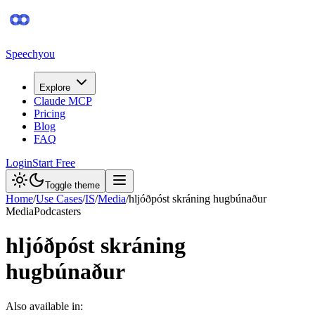
Speechyou
Explore
Claude MCP
Pricing
Blog
FAQ
Login
Start Free
Toggle theme
Home
/
Use Cases
/
IS
/
Media
/
hljóðpóst skráning hugbúnaður
Media
Podcasters
hljóðpóst skráning
hugbúnaður
Also available in: