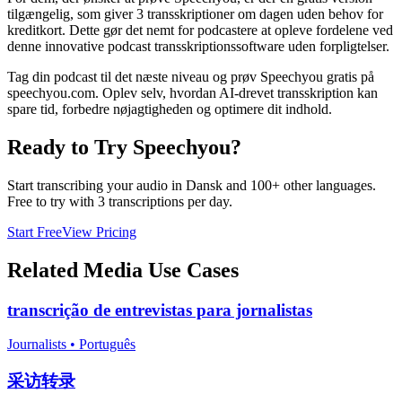
tilgængelig, som giver 3 transskriptioner om dagen uden behov for
kreditkort. Dette gør det nemt for podcastere at opleve fordelene ved
denne innovative podcast transskriptionssoftware uden forpligtelser.
Tag din podcast til det næste niveau og prøv Speechyou gratis på
speechyou.com. Oplev selv, hvordan AI-drevet transskription kan
spare tid, forbedre nøjagtigheden og optimere dit indhold.
Ready to Try Speechyou?
Start transcribing your audio in
Dansk
and 100+ other languages.
Free to try with 3 transcriptions per day.
Start Free
View Pricing
Related
Media
Use Cases
transcrição de entrevistas para jornalistas
Journalists
•
Português
采访转录