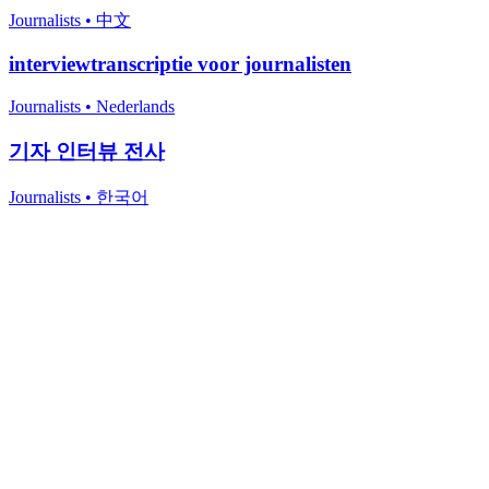
Journalists
•
中文
interviewtranscriptie voor journalisten
Journalists
•
Nederlands
기자 인터뷰 전사
Journalists
•
한국어