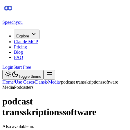
Speechyou
Explore
Claude MCP
Pricing
Blog
FAQ
Login
Start Free
Toggle theme
Home
/
Use Cases
/
Dansk
/
Media
/
podcast transskriptionssoftware
Media
Podcasters
podcast
transskriptionssoftware
Also available in: