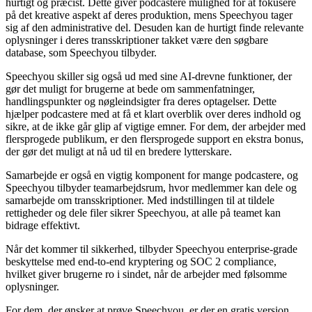
hurtigt og præcist. Dette giver podcastere mulighed for at fokusere
på det kreative aspekt af deres produktion, mens Speechyou tager
sig af den administrative del. Desuden kan de hurtigt finde relevante
oplysninger i deres transskriptioner takket være den søgbare
database, som Speechyou tilbyder.
Speechyou skiller sig også ud med sine AI-drevne funktioner, der
gør det muligt for brugerne at bede om sammenfatninger,
handlingspunkter og nøgleindsigter fra deres optagelser. Dette
hjælper podcastere med at få et klart overblik over deres indhold og
sikre, at de ikke går glip af vigtige emner. For dem, der arbejder med
flersprogede publikum, er den flersprogede support en ekstra bonus,
der gør det muligt at nå ud til en bredere lytterskare.
Samarbejde er også en vigtig komponent for mange podcastere, og
Speechyou tilbyder teamarbejdsrum, hvor medlemmer kan dele og
samarbejde om transskriptioner. Med indstillingen til at tildele
rettigheder og dele filer sikrer Speechyou, at alle på teamet kan
bidrage effektivt.
Når det kommer til sikkerhed, tilbyder Speechyou enterprise-grade
beskyttelse med end-to-end kryptering og SOC 2 compliance,
hvilket giver brugerne ro i sindet, når de arbejder med følsomme
oplysninger.
For dem, der ønsker at prøve Speechyou, er der en gratis version