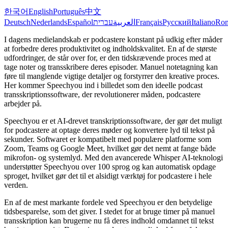
한국어
English
Português
中文
Deutsch
Nederlands
Español
עברית
العربية
Français
Русский
Italiano
Ro
I dagens medielandskab er podcastere konstant på udkig efter måder
at forbedre deres produktivitet og indholdskvalitet. En af de største
udfordringer, de står over for, er den tidskrævende proces med at
tage noter og transskribere deres episoder. Manuel notetagning kan
føre til manglende vigtige detaljer og forstyrrer den kreative proces.
Her kommer Speechyou ind i billedet som den ideelle podcast
transskriptionssoftware, der revolutionerer måden, podcastere
arbejder på.
Speechyou er et AI-drevet transkriptionssoftware, der gør det muligt
for podcastere at optage deres møder og konvertere lyd til tekst på
sekunder. Softwaret er kompatibelt med populære platforme som
Zoom, Teams og Google Meet, hvilket gør det nemt at fange både
mikrofon- og systemlyd. Med den avancerede Whisper AI-teknologi
understøtter Speechyou over 100 sprog og kan automatisk opdage
sproget, hvilket gør det til et alsidigt værktøj for podcastere i hele
verden.
En af de mest markante fordele ved Speechyou er den betydelige
tidsbesparelse, som det giver. I stedet for at bruge timer på manuel
transskription kan brugerne nu få deres indhold omdannet til tekst