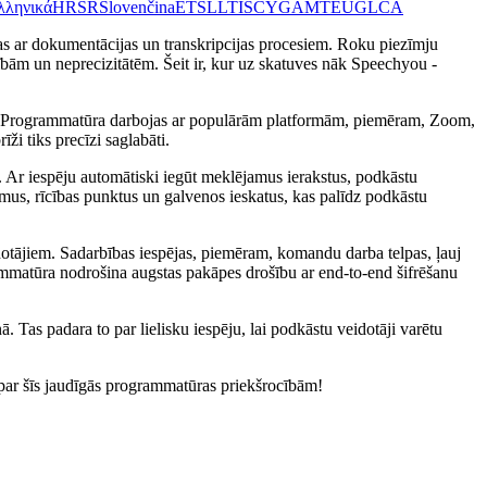
λληνικά
HR
SR
Slovenčina
ET
SL
LT
IS
CY
GA
MT
EU
GL
CA
tas ar dokumentācijas un transkripcijas procesiem. Roku piezīmju
ilnībām un neprecizitātēm. Šeit ir, kur uz skatuves nāk Speechyou -
kstā. Programmatūra darbojas ar populārām platformām, piemēram, Zoom,
ži tiks precīzi saglabāti.
i. Ar iespēju automātiski iegūt meklējamus ierakstus, podkāstu
kumus, rīcības punktus un galvenos ieskatus, kas palīdz podkāstu
dotājiem. Sadarbības iespējas, piemēram, komandu darba telpas, ļauj
grammatūra nodrošina augstas pakāpes drošību ar end-to-end šifrēšanu
 Tas padara to par lielisku iespēju, lai podkāstu veidotāji varētu
 par šīs jaudīgās programmatūras priekšrocībām!