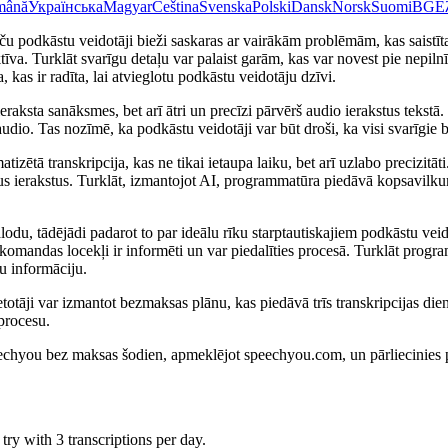
mână
Українська
Magyar
Čeština
Svenska
Polski
Dansk
Norsk
Suomi
BG
Ε
taču podkāstu veidotāji bieži saskaras ar vairākām problēmām, kas saistī
fektīva. Turklāt svarīgu detaļu var palaist garām, kas var novest pie nep
 kas ir radīta, lai atvieglotu podkāstu veidotāju dzīvi.
ieraksta sanāksmes, bet arī ātri un precīzi pārvērš audio ierakstus te
o. Tas nozīmē, ka podkāstu veidotāji var būt droši, ka visi svarīgie brī
ētā transkripcija, kas ne tikai ietaupa laiku, bet arī uzlabo precizitāt
 garus ierakstus. Turklāt, izmantojot AI, programmatūra piedāvā kopsavil
du, tādējādi padarot to par ideālu rīku starptautiskajiem podkāstu vei
isi komandas locekļi ir informēti un var piedalīties procesā. Turklāt pro
gu informāciju.
tāji var izmantot bezmaksas plānu, kas piedāvā trīs transkripcijas dienā.
procesu.
peechyou bez maksas šodien, apmeklējot speechyou.com, un pārliecinies
ry with 3 transcriptions per day.