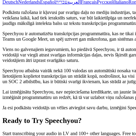
Deutsch
Nederlands
Español
עברית
العربية
Français
Русский
Italiano
Ro
Podkāstu ražošana ir kļuvusi par svarīgu daļu no mediju industrijas, 
veikšana laikā, kad tiek ierakstīts saturs, var būt laikietilpīga un nee
jaudīgs mākslīgā intelekta balss uz tekstu transkripcijas programmatūra,
Speechyou ir automatizēta transkripcijas programmatūra, kas ne tikai 
Teams un Google Meet, un spēj uztvert gan mikrofona, gan sistēmas audi
Viens no galvenajiem ieguvumiem, ko piedāvā Speechyou, ir tā automatiz
veidotāji var viegli atrast svarīgas informācijas daļas, nevis šķirstīt
veidotājiem ātri izprast svarīgāko saturu.
Speechyou atbalsta vairāk nekā 100 valodas un automātiski nosaka valo
lietotājiem koplietot transkripcijas un strādāt kopā, nodrošinot, ka v
un SOC 2 atbilstību, kas ir būtiski svarīgi ikvienam, kas strādā ar jutī
Lai izmēģinātu Speechyou, nav nepieciešama kredītkarte, un jaunie lieto
izmēģināt programmatūru un redzēt, kā tā var uzlabot viņu ražošanas 
Ja esi podkāstu veidotājs un vēlies atvieglot savu darbu, izmēģini S
Ready to Try Speechyou?
Start transcribing your audio in
LV
and 100+ other languages. Free to t