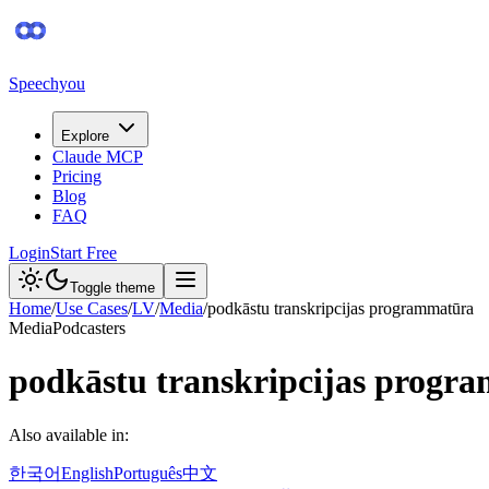
Speechyou
Explore
Claude MCP
Pricing
Blog
FAQ
Login
Start Free
Toggle theme
Home
/
Use Cases
/
LV
/
Media
/
podkāstu transkripcijas programmatūra
Media
Podcasters
podkāstu transkripcijas progr
Also available in:
한국어
English
Português
中文