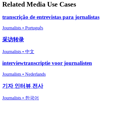
Related
Media
Use Cases
transcrição de entrevistas para jornalistas
Journalists
•
Português
采访转录
Journalists
•
中文
interviewtranscriptie voor journalisten
Journalists
•
Nederlands
기자 인터뷰 전사
Journalists
•
한국어