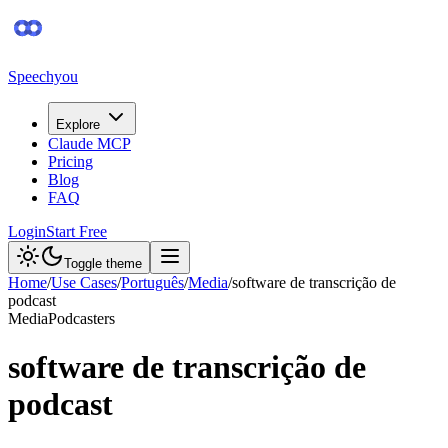
Speechyou
Explore
Claude MCP
Pricing
Blog
FAQ
Login
Start Free
Toggle theme
Home
/
Use Cases
/
Português
/
Media
/
software de transcrição de
podcast
Media
Podcasters
software de transcrição de
podcast