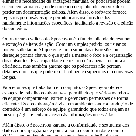
eliminar a necessidade de anotações manuais, os podcasters podem
se concentrar na criação de conteúdo de qualidade, em vez de se
perder em documentação tediosa. Além disso, o software fornece
registros pesquisáveis que permitem aos usuários localizar
rapidamente informações específicas, facilitando a revisão e a edição
do conteúdo.
Outro recurso valioso do Speechyou é a funcionalidade de resumos
e extração de itens de ação. Com um simples pedido, os usuários
podem solicitar ao AI que gere um resumo das discussões ou
destaque pontos-chave, o que ajuda a manter o foco e a organização
dos episódios. Essa capacidade de resumo não apenas melhora a
eficiência, mas também garante que os podcasters não percam
detalhes cruciais que podem ser facilmente esquecidos em conversas
longas.
Para equipes que trabalham em conjunto, o Speechyou oferece
espaços de trabalho colaborativos, permitindo que vários membros
da equipe compartilhem, editem e gerenciem permissões de forma
eficiente. Essa colaboração é vital em ambientes onde a produção de
conteúdo é um esforço de equipe, garantindo que todos estejam na
mesma página e tenham acesso às informações necessárias.
Além disso, o Speechyou garante a conformidade e segurança dos
dados com criptografia de ponta a ponta e conformidade com o
SOC 2, tranquilizando os podcasters sobre a proteção de seu