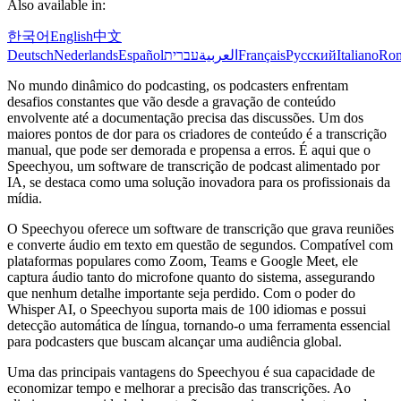
Also available in:
한국어
English
中文
Deutsch
Nederlands
Español
עברית
العربية
Français
Русский
Italiano
Ro
No mundo dinâmico do podcasting, os podcasters enfrentam
desafios constantes que vão desde a gravação de conteúdo
envolvente até a documentação precisa das discussões. Um dos
maiores pontos de dor para os criadores de conteúdo é a transcrição
manual, que pode ser demorada e propensa a erros. É aqui que o
Speechyou, um software de transcrição de podcast alimentado por
IA, se destaca como uma solução inovadora para os profissionais da
mídia.
O Speechyou oferece um software de transcrição que grava reuniões
e converte áudio em texto em questão de segundos. Compatível com
plataformas populares como Zoom, Teams e Google Meet, ele
captura áudio tanto do microfone quanto do sistema, assegurando
que nenhum detalhe importante seja perdido. Com o poder do
Whisper AI, o Speechyou suporta mais de 100 idiomas e possui
detecção automática de língua, tornando-o uma ferramenta essencial
para podcasters que buscam alcançar uma audiência global.
Uma das principais vantagens do Speechyou é sua capacidade de
economizar tempo e melhorar a precisão das transcrições. Ao