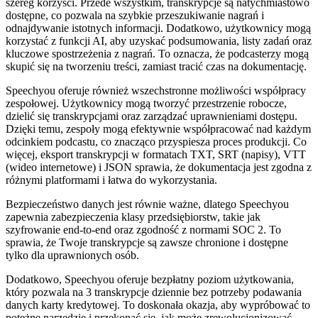
szereg korzyści. Przede wszystkim, transkrypcje są natychmiastowo
dostępne, co pozwala na szybkie przeszukiwanie nagrań i
odnajdywanie istotnych informacji. Dodatkowo, użytkownicy mogą
korzystać z funkcji AI, aby uzyskać podsumowania, listy zadań oraz
kluczowe spostrzeżenia z nagrań. To oznacza, że podcasterzy mogą
skupić się na tworzeniu treści, zamiast tracić czas na dokumentację.
Speechyou oferuje również wszechstronne możliwości współpracy
zespołowej. Użytkownicy mogą tworzyć przestrzenie robocze,
dzielić się transkrypcjami oraz zarządzać uprawnieniami dostępu.
Dzięki temu, zespoły mogą efektywnie współpracować nad każdym
odcinkiem podcastu, co znacząco przyspiesza proces produkcji. Co
więcej, eksport transkrypcji w formatach TXT, SRT (napisy), VTT
(wideo internetowe) i JSON sprawia, że dokumentacja jest zgodna z
różnymi platformami i łatwa do wykorzystania.
Bezpieczeństwo danych jest równie ważne, dlatego Speechyou
zapewnia zabezpieczenia klasy przedsiębiorstw, takie jak
szyfrowanie end-to-end oraz zgodność z normami SOC 2. To
sprawia, że Twoje transkrypcje są zawsze chronione i dostępne
tylko dla uprawnionych osób.
Dodatkowo, Speechyou oferuje bezpłatny poziom użytkowania,
który pozwala na 3 transkrypcje dziennie bez potrzeby podawania
danych karty kredytowej. To doskonała okazja, aby wypróbować to
potężne narzędzie i przekonać się, jak może zrewolucjonizować