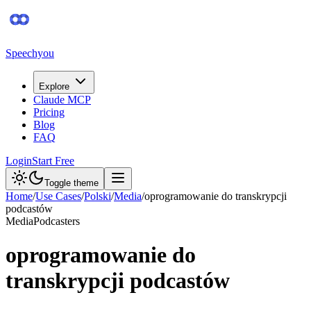
Speechyou
Explore
Claude MCP
Pricing
Blog
FAQ
Login
Start Free
Toggle theme
Home
/
Use Cases
/
Polski
/
Media
/
oprogramowanie do transkrypcji
podcastów
Media
Podcasters
oprogramowanie do
transkrypcji podcastów