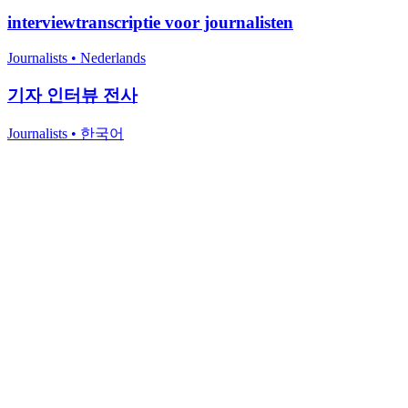
interviewtranscriptie voor journalisten
Journalists
•
Nederlands
기자 인터뷰 전사
Journalists
•
한국어