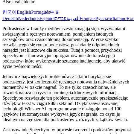
Also available in:
한국어
English
Português
中文
Deutsch
Nederlands
Español
עברית
العربية
Français
Русский
Italiano
Ro
Podcasterzy w branży mediów często zmagają się z wyzwaniami
związanymi z ręcznym notowaniem, pomijaniem istotnych
szczegółów oraz czasochłonną dokumentacją. W erze szybko
rozwijającego się rynku podcastów, posiadanie odpowiednich
narzędzi jest kluczowe dla sukcesu. Tutaj z pomocą przychodzi
Speechyou – innowacyjne oprogramowanie do transkrypcji
podcastów, które wykorzystuje sztuczną inteligencję, aby ułatwić
życie twórcom treści.
Jednym z największych problemów, z jakimi borykają się
podcasterzy, jest konieczność ręcznego notowania najważniejszych
momentów w trakcie nagrań. To nie tylko czasochłonne, ale
również naraża na ryzyko pominięcia kluczowych informacji.
Speechyou rozwiązuje ten problem, automatycznie przekształcając
dźwięk w tekst w ciągu kilku sekund. Dzięki zaawansowanej
technologii Whisper AI, oprogramowanie obsługuje ponad 100
języków i automatycznie wykrywa język nagrania, co czyni je
idealnym narzędziem dla podcasterów z różnych zakątków świata.
Zastosowanie Speechyou w procesie tworzenia podcastów przynosi