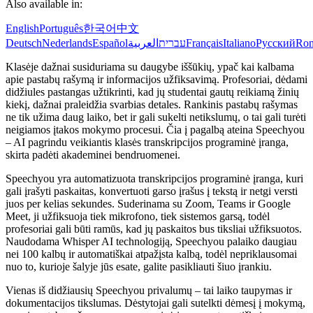
Also available in:
English
Português
한국어
中文
Deutsch
Nederlands
Español
العربية
עברית
Français
Italiano
Русский
Ro
Klasėje dažnai susiduriama su daugybe iššūkių, ypač kai kalbama
apie pastabų rašymą ir informacijos užfiksavimą. Profesoriai, dėdami
didžiules pastangas užtikrinti, kad jų studentai gautų reikiamą žinių
kiekį, dažnai praleidžia svarbias detales. Rankinis pastabų rašymas
ne tik užima daug laiko, bet ir gali sukelti netikslumų, o tai gali turėti
neigiamos įtakos mokymo procesui. Čia į pagalbą ateina Speechyou
– AI pagrindu veikiantis klasės transkripcijos programinė įranga,
skirta padėti akademinei bendruomenei.
Speechyou yra automatizuota transkripcijos programinė įranga, kuri
gali įrašyti paskaitas, konvertuoti garso įrašus į tekstą ir netgi versti
juos per kelias sekundes. Suderinama su Zoom, Teams ir Google
Meet, ji užfiksuoja tiek mikrofono, tiek sistemos garsą, todėl
profesoriai gali būti ramūs, kad jų paskaitos bus tiksliai užfiksuotos.
Naudodama Whisper AI technologiją, Speechyou palaiko daugiau
nei 100 kalbų ir automatiškai atpažįsta kalbą, todėl nepriklausomai
nuo to, kurioje šalyje jūs esate, galite pasikliauti šiuo įrankiu.
Vienas iš didžiausių Speechyou privalumų – tai laiko taupymas ir
dokumentacijos tikslumas. Dėstytojai gali sutelkti dėmesį į mokymą,