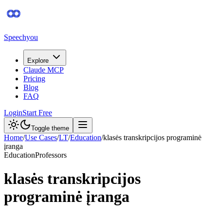
Speechyou
Explore
Claude MCP
Pricing
Blog
FAQ
Login
Start Free
Toggle theme
Home
/
Use Cases
/
LT
/
Education
/
klasės transkripcijos programinė
įranga
Education
Professors
klasės transkripcijos
programinė įranga