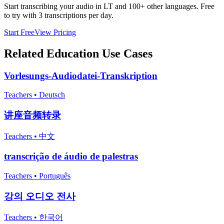
Start transcribing your audio in
LT
and 100+ other languages. Free
to try with 3 transcriptions per day.
Start Free
View Pricing
Related
Education
Use Cases
Vorlesungs-Audiodatei-Transkription
Teachers
•
Deutsch
讲座音频转录
Teachers
•
中文
transcrição de áudio de palestras
Teachers
•
Português
강의 오디오 전사
Teachers
•
한국어