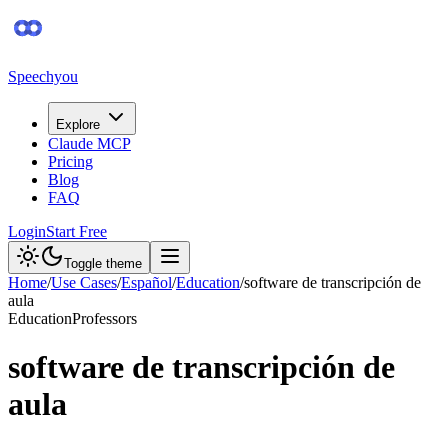
Speechyou
Explore
Claude MCP
Pricing
Blog
FAQ
Login
Start Free
Toggle theme
Home
/
Use Cases
/
Español
/
Education
/
software de transcripción de
aula
Education
Professors
software de transcripción de
aula