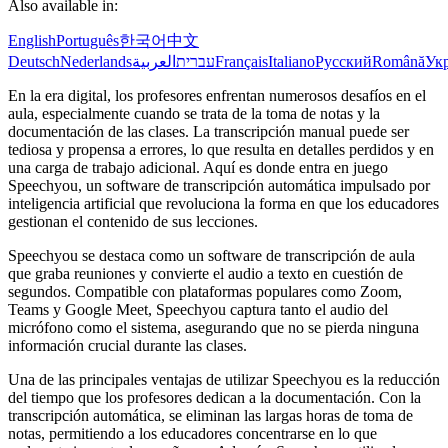
Also available in:
English
Português
한국어
中文
Deutsch
Nederlands
العربية
עברית
Français
Italiano
Русский
Română
Укр
En la era digital, los profesores enfrentan numerosos desafíos en el
aula, especialmente cuando se trata de la toma de notas y la
documentación de las clases. La transcripción manual puede ser
tediosa y propensa a errores, lo que resulta en detalles perdidos y en
una carga de trabajo adicional. Aquí es donde entra en juego
Speechyou, un software de transcripción automática impulsado por
inteligencia artificial que revoluciona la forma en que los educadores
gestionan el contenido de sus lecciones.
Speechyou se destaca como un software de transcripción de aula
que graba reuniones y convierte el audio a texto en cuestión de
segundos. Compatible con plataformas populares como Zoom,
Teams y Google Meet, Speechyou captura tanto el audio del
micrófono como el sistema, asegurando que no se pierda ninguna
información crucial durante las clases.
Una de las principales ventajas de utilizar Speechyou es la reducción
del tiempo que los profesores dedican a la documentación. Con la
transcripción automática, se eliminan las largas horas de toma de
notas, permitiendo a los educadores concentrarse en lo que