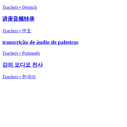
Teachers
•
Deutsch
讲座音频转录
Teachers
•
中文
transcrição de áudio de palestras
Teachers
•
Português
강의 오디오 전사
Teachers
•
한국어