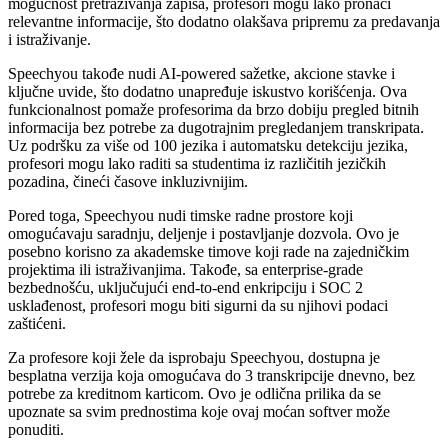
mogućnost pretraživanja zapisa, profesori mogu lako pronaći
relevantne informacije, što dodatno olakšava pripremu za predavanja
i istraživanje.
Speechyou takođe nudi AI-powered sažetke, akcione stavke i
ključne uvide, što dodatno unapređuje iskustvo korišćenja. Ova
funkcionalnost pomaže profesorima da brzo dobiju pregled bitnih
informacija bez potrebe za dugotrajnim pregledanjem transkripata.
Uz podršku za više od 100 jezika i automatsku detekciju jezika,
profesori mogu lako raditi sa studentima iz različitih jezičkih
pozadina, čineći časove inkluzivnijim.
Pored toga, Speechyou nudi timske radne prostore koji
omogućavaju saradnju, deljenje i postavljanje dozvola. Ovo je
posebno korisno za akademske timove koji rade na zajedničkim
projektima ili istraživanjima. Takođe, sa enterprise-grade
bezbednošću, uključujući end-to-end enkripciju i SOC 2
usklađenost, profesori mogu biti sigurni da su njihovi podaci
zaštićeni.
Za profesore koji žele da isprobaju Speechyou, dostupna je
besplatna verzija koja omogućava do 3 transkripcije dnevno, bez
potrebe za kreditnom karticom. Ovo je odlična prilika da se
upoznate sa svim prednostima koje ovaj moćan softver može
ponuditi.