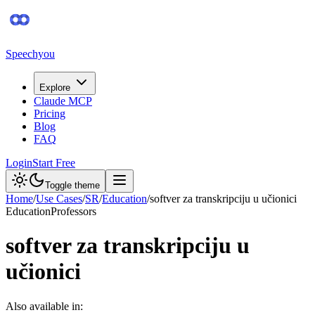
Speechyou
Explore
Claude MCP
Pricing
Blog
FAQ
Login
Start Free
Toggle theme
Home
/
Use Cases
/
SR
/
Education
/
softver za transkripciju u učionici
Education
Professors
softver za transkripciju u
učionici
Also available in: