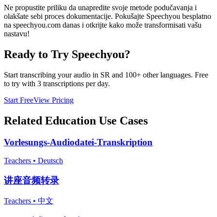
Ne propustite priliku da unapredite svoje metode podučavanja i
olakšate sebi proces dokumentacije. Pokušajte Speechyou besplatno
na speechyou.com danas i otkrijte kako može transformisati vašu
nastavu!
Ready to Try Speechyou?
Start transcribing your audio in
SR
and 100+ other languages. Free
to try with 3 transcriptions per day.
Start Free
View Pricing
Related
Education
Use Cases
Vorlesungs-Audiodatei-Transkription
Teachers
•
Deutsch
讲座音频转录
Teachers
•
中文