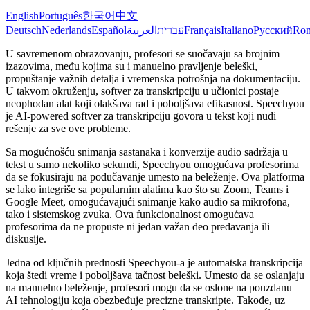
English
Português
한국어
中文
Deutsch
Nederlands
Español
العربية
עברית
Français
Italiano
Русский
Ro
U savremenom obrazovanju, profesori se suočavaju sa brojnim
izazovima, među kojima su i manuelno pravljenje beleški,
propuštanje važnih detalja i vremenska potrošnja na dokumentaciju.
U takvom okruženju, softver za transkripciju u učionici postaje
neophodan alat koji olakšava rad i poboljšava efikasnost. Speechyou
je AI-powered softver za transkripciju govora u tekst koji nudi
rešenje za sve ove probleme.
Sa mogućnošću snimanja sastanaka i konverzije audio sadržaja u
tekst u samo nekoliko sekundi, Speechyou omogućava profesorima
da se fokusiraju na podučavanje umesto na beleženje. Ova platforma
se lako integriše sa popularnim alatima kao što su Zoom, Teams i
Google Meet, omogućavajući snimanje kako audio sa mikrofona,
tako i sistemskog zvuka. Ova funkcionalnost omogućava
profesorima da ne propuste ni jedan važan deo predavanja ili
diskusije.
Jedna od ključnih prednosti Speechyou-a je automatska transkripcija
koja štedi vreme i poboljšava tačnost beleški. Umesto da se oslanjaju
na manuelno beleženje, profesori mogu da se oslone na pouzdanu
AI tehnologiju koja obezbeđuje precizne transkripte. Takođe, uz