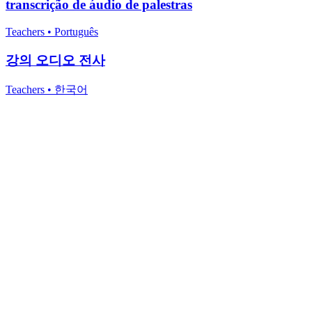
transcrição de áudio de palestras
Teachers
•
Português
강의 오디오 전사
Teachers
•
한국어