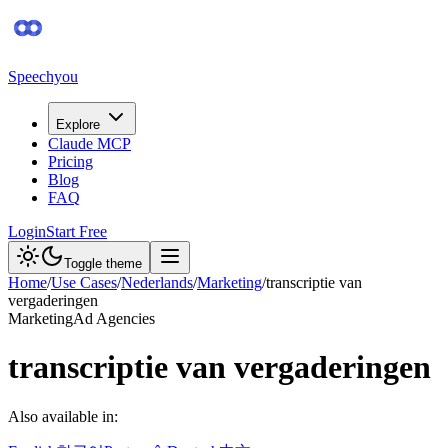
Speechyou
Explore
Claude MCP
Pricing
Blog
FAQ
Login
Start Free
Toggle theme
Home
/
Use Cases
/
Nederlands
/
Marketing
/
transcriptie van
vergaderingen
Marketing
Ad Agencies
transcriptie van vergaderingen
Also available in: