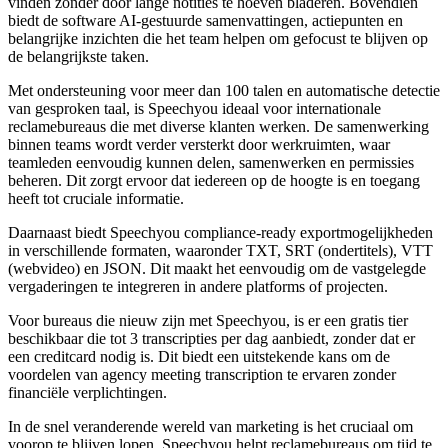
vinden zonder door lange notities te hoeven bladeren. Bovendien
biedt de software AI-gestuurde samenvattingen, actiepunten en
belangrijke inzichten die het team helpen om gefocust te blijven op
de belangrijkste taken.
Met ondersteuning voor meer dan 100 talen en automatische detectie
van gesproken taal, is Speechyou ideaal voor internationale
reclamebureaus die met diverse klanten werken. De samenwerking
binnen teams wordt verder versterkt door werkruimten, waar
teamleden eenvoudig kunnen delen, samenwerken en permissies
beheren. Dit zorgt ervoor dat iedereen op de hoogte is en toegang
heeft tot cruciale informatie.
Daarnaast biedt Speechyou compliance-ready exportmogelijkheden
in verschillende formaten, waaronder TXT, SRT (ondertitels), VTT
(webvideo) en JSON. Dit maakt het eenvoudig om de vastgelegde
vergaderingen te integreren in andere platforms of projecten.
Voor bureaus die nieuw zijn met Speechyou, is er een gratis tier
beschikbaar die tot 3 transcripties per dag aanbiedt, zonder dat er
een creditcard nodig is. Dit biedt een uitstekende kans om de
voordelen van agency meeting transcription te ervaren zonder
financiële verplichtingen.
In de snel veranderende wereld van marketing is het cruciaal om
voorop te blijven lopen. Speechyou helpt reclamebureaus om tijd te