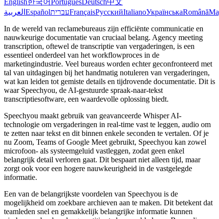
English
한국어
Português
Deutsch
中文
العربية
Español
עברית
Français
Русский
Italiano
Українська
Română
Ma
In de wereld van reclamebureaus zijn efficiënte communicatie en
nauwkeurige documentatie van cruciaal belang. Agency meeting
transcription, oftewel de transcriptie van vergaderingen, is een
essentieel onderdeel van het workflowproces in de
marketingindustrie. Veel bureaus worden echter geconfronteerd met
tal van uitdagingen bij het handmatig notuleren van vergaderingen,
wat kan leiden tot gemiste details en tijdrovende documentatie. Dit is
waar Speechyou, de AI-gestuurde spraak-naar-tekst
transcriptiesoftware, een waardevolle oplossing biedt.
Speechyou maakt gebruik van geavanceerde Whisper AI-
technologie om vergaderingen in real-time vast te leggen, audio om
te zetten naar tekst en dit binnen enkele seconden te vertalen. Of je
nu Zoom, Teams of Google Meet gebruikt, Speechyou kan zowel
microfoon- als systeemgeluid vastleggen, zodat geen enkel
belangrijk detail verloren gaat. Dit bespaart niet alleen tijd, maar
zorgt ook voor een hogere nauwkeurigheid in de vastgelegde
informatie.
Een van de belangrijkste voordelen van Speechyou is de
mogelijkheid om zoekbare archieven aan te maken. Dit betekent dat
teamleden snel en gemakkelijk belangrijke informatie kunnen