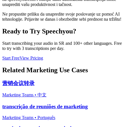
unaprediti vašu produktivnost i tačnost.
Ne propustite priliku da unapredite svoje poslovanje uz pomoć AI
tehnologije. Prijavite se danas i obezbedite sebi prednost na tržištu!
Ready to Try Speechyou?
Start transcribing your audio in
SR
and 100+ other languages. Free
to try with 3 transcriptions per day.
Start Free
View Pricing
Related
Marketing
Use Cases
营销会议转录
Marketing Teams
•
中文
transcrição de reuniões de marketing
Marketing Teams
•
Português