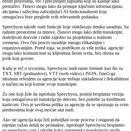
bržim procesima, već i preciznijim zapisima koji su kasnije lako
pretraživi. Timovi mogu lako da pristupe ključnim informacijama,
akcijama i sažecima zahvaljujući AI funkcionalnosti koja
omogućava brze preglede svih relevantnih podataka.
Speechyou takođe nudi funkcije koje olakšavaju timsku saradnju. Sa
radnim prostorima za timove, članovi mogu lako deliti transkripte,
dodeljivati dozvole i raditi zajedno na projektima u realnom
vremenu. Ovo čini proces suradnje mnogo efikasnijim i
organizovanijim. Pored toga, sa podrškom za više jezika, agencije
mogu lako komunicirati sa klijentima širom sveta, bez obzira na
jezik koji govore.
Kada je reč o izvozima, Speechyou nudi razne formate kao što su
TXT, SRT (podnaslovi), VTT (web video) i JSON, čineći ga
idealnim rešenjem za agencije koje trebaju usklađenost i fleksibilnost
u načinu na koji koriste svoje transkripte.
Za one koji žele da isprobaju Speechyou, postoji besplatna verzija
koja omogućava tri transkripcije dnevno, bez potrebe za kreditnom
karticom. Ovo je savršena prilika za agencije da se upoznaju sa svim
prednostima koje ovaj moćan alat nudi.
Ako ste agencija koja želi poboljšati svoje procese i osigurati da
nijedan važan detalj ne promakne, isprobajte Speechyou besplatno
na speechyou.com i otkrijte kako automatska transkripcija može