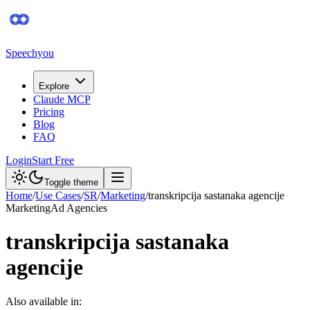
Speechyou
Explore
Claude MCP
Pricing
Blog
FAQ
Login
Start Free
Toggle theme
Home
/
Use Cases
/
SR
/
Marketing
/
transkripcija sastanaka agencije
Marketing
Ad Agencies
transkripcija sastanaka
agencije
Also available in: