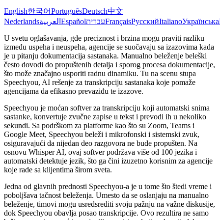
English
한국어
Português
Deutsch
中文
Nederlands
العربية
Español
עברית
Français
Русский
Italiano
Українська
U svetu oglašavanja, gde preciznost i brzina mogu praviti razliku
između uspeha i neuspeha, agencije se suočavaju sa izazovima kada
je u pitanju dokumentacija sastanaka. Manualno beleženje beleški
često dovodi do propuštenih detalja i sporog procesa dokumentacije,
što može značajno usporiti radnu dinamiku. Tu na scenu stupa
Speechyou, AI rešenje za transkripciju sastanaka koje pomaže
agencijama da efikasno prevaziđu te izazove.
Speechyou je moćan softver za transkripciju koji automatski snima
sastanke, konvertuje zvučne zapise u tekst i prevodi ih u nekoliko
sekundi. Sa podrškom za platforme kao što su Zoom, Teams i
Google Meet, Speechyou beleži i mikrofonski i sistemski zvuk,
osiguravajući da nijedan deo razgovora ne bude propušten. Na
osnovu Whisper AI, ovaj softver podržava više od 100 jezika i
automatski detektuje jezik, što ga čini izuzetno korisnim za agencije
koje rade sa klijentima širom sveta.
Jedna od glavnih prednosti Speechyou-a je u tome što štedi vreme i
poboljšava tačnost beleženja. Umesto da se oslanjaju na manualno
beleženje, timovi mogu usredsrediti svoju pažnju na važne diskusije,
dok Speechyou obavlja posao transkripcije. Ovo rezultira ne samo