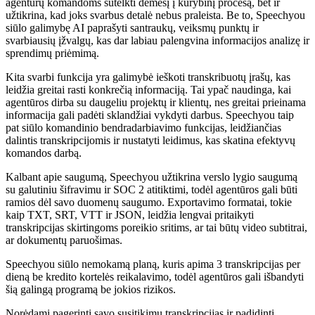
agentūrų komandoms sutelkti dėmesį į kūrybinį procesą, bet ir
užtikrina, kad joks svarbus detalė nebus praleista. Be to, Speechyou
siūlo galimybę AI paprašyti santraukų, veiksmų punktų ir
svarbiausių įžvalgų, kas dar labiau palengvina informacijos analizę ir
sprendimų priėmimą.
Kita svarbi funkcija yra galimybė ieškoti transkribuotų įrašų, kas
leidžia greitai rasti konkrečią informaciją. Tai ypač naudinga, kai
agentūros dirba su daugeliu projektų ir klientų, nes greitai prieinama
informacija gali padėti sklandžiai vykdyti darbus. Speechyou taip
pat siūlo komandinio bendradarbiavimo funkcijas, leidžiančias
dalintis transkripcijomis ir nustatyti leidimus, kas skatina efektyvų
komandos darbą.
Kalbant apie saugumą, Speechyou užtikrina verslo lygio saugumą
su galutiniu šifravimu ir SOC 2 atitiktimi, todėl agentūros gali būti
ramios dėl savo duomenų saugumo. Exportavimo formatai, tokie
kaip TXT, SRT, VTT ir JSON, leidžia lengvai pritaikyti
transkripcijas skirtingoms poreikio sritims, ar tai būtų video subtitrai,
ar dokumentų paruošimas.
Speechyou siūlo nemokamą planą, kuris apima 3 transkripcijas per
dieną be kredito kortelės reikalavimo, todėl agentūros gali išbandyti
šią galingą programą be jokios rizikos.
Norėdami pagerinti savo susitikimų transkripcijas ir padidinti