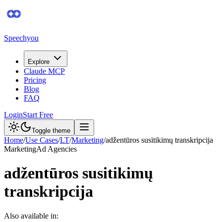
Speechyou
Explore
Claude MCP
Pricing
Blog
FAQ
Login
Start Free
Toggle theme
Home
/
Use Cases
/
LT
/
Marketing
/
adžentūros susitikimų transkripcija
Marketing
Ad Agencies
adžentūros susitikimų
transkripcija
Also available in: