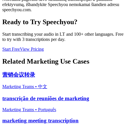
efektyvumą, išbandykite Speechyou nemokamai šiandien adresu
speechyou.com.
Ready to Try Speechyou?
Start transcribing your audio in
LT
and 100+ other languages. Free
to try with 3 transcriptions per day.
Start Free
View Pricing
Related
Marketing
Use Cases
营销会议转录
Marketing Teams
•
中文
transcrição de reuniões de marketing
Marketing Teams
•
Português
marketing meeting transcription