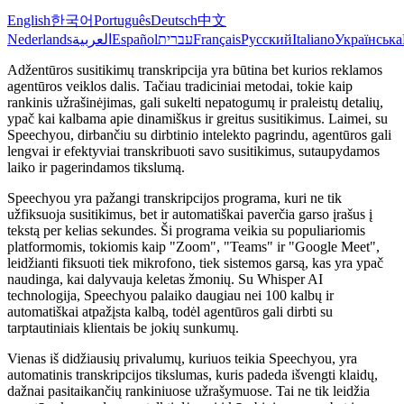
English
한국어
Português
Deutsch
中文
Nederlands
العربية
Español
עברית
Français
Русский
Italiano
Українська
Adžentūros susitikimų transkripcija yra būtina bet kurios reklamos
agentūros veiklos dalis. Tačiau tradiciniai metodai, tokie kaip
rankinis užrašinėjimas, gali sukelti nepatogumų ir praleistų detalių,
ypač kai kalbama apie dinamiškus ir greitus susitikimus. Laimei, su
Speechyou, dirbančiu su dirbtinio intelekto pagrindu, agentūros gali
lengvai ir efektyviai transkribuoti savo susitikimus, sutaupydamos
laiko ir pagerindamos tikslumą.
Speechyou yra pažangi transkripcijos programa, kuri ne tik
užfiksuoja susitikimus, bet ir automatiškai paverčia garso įrašus į
tekstą per kelias sekundes. Ši programa veikia su populiariomis
platformomis, tokiomis kaip "Zoom", "Teams" ir "Google Meet",
leidžianti fiksuoti tiek mikrofono, tiek sistemos garsą, kas yra ypač
naudinga, kai dalyvauja keletas žmonių. Su Whisper AI
technologija, Speechyou palaiko daugiau nei 100 kalbų ir
automatiškai atpažįsta kalbą, todėl agentūros gali dirbti su
tarptautiniais klientais be jokių sunkumų.
Vienas iš didžiausių privalumų, kuriuos teikia Speechyou, yra
automatinis transkripcijos tikslumas, kuris padeda išvengti klaidų,
dažnai pasitaikančių rankiniuose užrašymuose. Tai ne tik leidžia