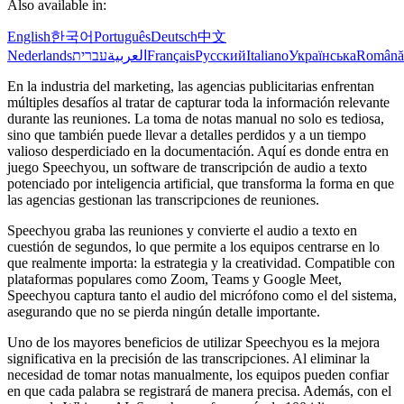
Also available in:
English
한국어
Português
Deutsch
中文
Nederlands
עברית
العربية
Français
Русский
Italiano
Українська
Română
En la industria del marketing, las agencias publicitarias enfrentan
múltiples desafíos al tratar de capturar toda la información relevante
durante las reuniones. La toma de notas manual no solo es tediosa,
sino que también puede llevar a detalles perdidos y a un tiempo
valioso desperdiciado en la documentación. Aquí es donde entra en
juego Speechyou, un software de transcripción de audio a texto
potenciado por inteligencia artificial, que transforma la forma en que
las agencias gestionan las transcripciones de reuniones.
Speechyou graba las reuniones y convierte el audio a texto en
cuestión de segundos, lo que permite a los equipos centrarse en lo
que realmente importa: la estrategia y la creatividad. Compatible con
plataformas populares como Zoom, Teams y Google Meet,
Speechyou captura tanto el audio del micrófono como el del sistema,
asegurando que no se pierda ningún detalle importante.
Uno de los mayores beneficios de utilizar Speechyou es la mejora
significativa en la precisión de las transcripciones. Al eliminar la
necesidad de tomar notas manualmente, los equipos pueden confiar
en que cada palabra se registrará de manera precisa. Además, con el