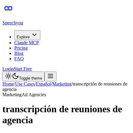
Speechyou
Explore
Claude MCP
Pricing
Blog
FAQ
Login
Start Free
Toggle theme
Home
/
Use Cases
/
Español
/
Marketing
/
transcripción de reuniones de
agencia
Marketing
Ad Agencies
transcripción de reuniones de
agencia