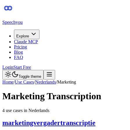
Speechyou
Explore
Claude MCP
Pricing
Blog
FAQ
Login
Start Free
Toggle theme
Home
/
Use Cases
/
Nederlands
/
Marketing
Marketing
Transcription
4
use case
s
in
Nederlands
marketingvergadertranscriptie