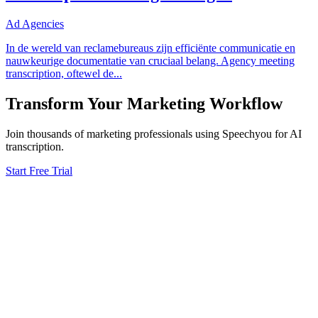
Ad Agencies
In de wereld van reclamebureaus zijn efficiënte communicatie en
nauwkeurige documentatie van cruciaal belang. Agency meeting
transcription, oftewel de
...
Transform Your
Marketing
Workflow
Join thousands of
marketing
professionals using Speechyou for AI
transcription.
Start Free Trial