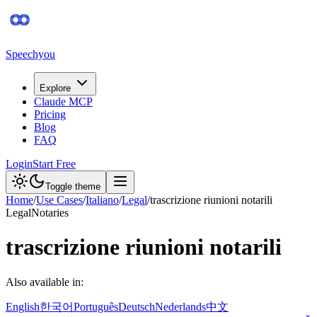
Speechyou
Explore
Claude MCP
Pricing
Blog
FAQ
Login
Start Free
Toggle theme
Home
/
Use Cases
/
Italiano
/
Legal
/
trascrizione riunioni notarili
Legal
Notaries
trascrizione riunioni notarili
Also available in:
English
한국어
Português
Deutsch
Nederlands
中文