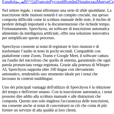
Español
العربية
עברית
Français
Русский
Română
Українська
Magyar
Če
Nel settore legale, i notai affrontano una serie di sfide quotidiane. La
trascrizione delle riunioni notarili è un compito cruciale, ma spesso
comporta difficoltà come la scrittura manuale delle note, il rischio di
perdere dettagli importanti e la documentazione che richiede tempo.
Fortunatamente, Speechyou, un software di trascrizione automatica
alimentato da intelligenza artificiale, offre una soluzione innovativa
per semplificare questo processo.
Speechyou consente ai notai di registrare le loro riunioni e di
trasformare l’audio in testo in pochi secondi. Compatibile con
piattaforme come Zoom, Teams e Google Meet, il software cattura
sia l'audio del microfono che quello di sistema, garantendo che ogni
parola pronunciata venga registrata. Grazie alla potenza di Whisper
AI, Speechyou supporta oltre 100 lingue con rilevamento
automatico, rendendolo uno strumento ideale per i notai che
lavorano in contesti multilingue.
Uno dei principali vantaggi dell'utilizzo di Speechyou è la riduzione
del tempo e dell'errore umano. Con la trascrizione automatica, i notai
possono dire addio alla scrittura manuale e alle distrazioni che
comporta. Questo non solo migliora l'accuratezza delle trascrizioni,
ma consente anche ai notai di concentrarsi su ciò che conta di più:
fornire un servizio di alta qualità ai loro clienti.