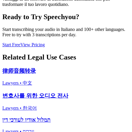
trasformare il tuo lavoro quotidiano.
Ready to Try Speechyou?
Start transcribing your audio in
Italiano
and 100+ other languages.
Free to try with 3 transcriptions per day.
Start Free
View Pricing
Related
Legal
Use Cases
律师音频转录
Lawyers
•
中文
변호사를 위한 오디오 전사
Lawyers
•
한국어
תמלול אודיו לעורכי דין
Lawyers
•
עברית