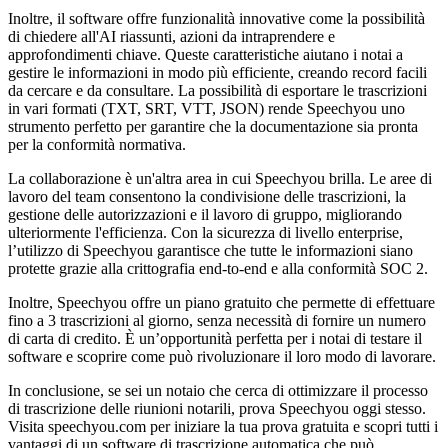
Inoltre, il software offre funzionalità innovative come la possibilità
di chiedere all'AI riassunti, azioni da intraprendere e
approfondimenti chiave. Queste caratteristiche aiutano i notai a
gestire le informazioni in modo più efficiente, creando record facili
da cercare e da consultare. La possibilità di esportare le trascrizioni
in vari formati (TXT, SRT, VTT, JSON) rende Speechyou uno
strumento perfetto per garantire che la documentazione sia pronta
per la conformità normativa.
La collaborazione è un'altra area in cui Speechyou brilla. Le aree di
lavoro del team consentono la condivisione delle trascrizioni, la
gestione delle autorizzazioni e il lavoro di gruppo, migliorando
ulteriormente l'efficienza. Con la sicurezza di livello enterprise,
l’utilizzo di Speechyou garantisce che tutte le informazioni siano
protette grazie alla crittografia end-to-end e alla conformità SOC 2.
Inoltre, Speechyou offre un piano gratuito che permette di effettuare
fino a 3 trascrizioni al giorno, senza necessità di fornire un numero
di carta di credito. È un’opportunità perfetta per i notai di testare il
software e scoprire come può rivoluzionare il loro modo di lavorare.
In conclusione, se sei un notaio che cerca di ottimizzare il processo
di trascrizione delle riunioni notarili, prova Speechyou oggi stesso.
Visita speechyou.com per iniziare la tua prova gratuita e scopri tutti i
vantaggi di un software di trascrizione automatica che può