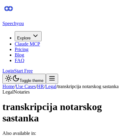
Speechyou
Explore
Claude MCP
Pricing
Blog
FAQ
Login
Start Free
Toggle theme
Home
/
Use Cases
/
HR
/
Legal
/
transkripcija notarskog sastanka
Legal
Notaries
transkripcija notarskog
sastanka
Also available in: