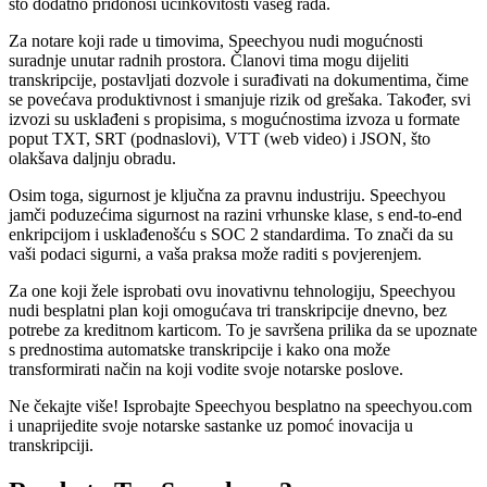
što dodatno pridonosi učinkovitosti vašeg rada.
Za notare koji rade u timovima, Speechyou nudi mogućnosti
suradnje unutar radnih prostora. Članovi tima mogu dijeliti
transkripcije, postavljati dozvole i surađivati na dokumentima, čime
se povećava produktivnost i smanjuje rizik od grešaka. Također, svi
izvozi su usklađeni s propisima, s mogućnostima izvoza u formate
poput TXT, SRT (podnaslovi), VTT (web video) i JSON, što
olakšava daljnju obradu.
Osim toga, sigurnost je ključna za pravnu industriju. Speechyou
jamči poduzećima sigurnost na razini vrhunske klase, s end-to-end
enkripcijom i usklađenošću s SOC 2 standardima. To znači da su
vaši podaci sigurni, a vaša praksa može raditi s povjerenjem.
Za one koji žele isprobati ovu inovativnu tehnologiju, Speechyou
nudi besplatni plan koji omogućava tri transkripcije dnevno, bez
potrebe za kreditnom karticom. To je savršena prilika da se upoznate
s prednostima automatske transkripcije i kako ona može
transformirati način na koji vodite svoje notarske poslove.
Ne čekajte više! Isprobajte Speechyou besplatno na speechyou.com
i unaprijedite svoje notarske sastanke uz pomoć inovacija u
transkripciji.