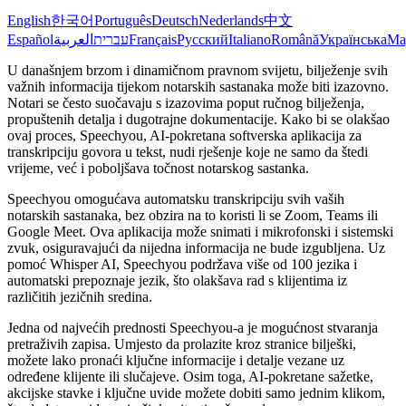
English
한국어
Português
Deutsch
Nederlands
中文
Español
العربية
עברית
Français
Русский
Italiano
Română
Українська
Ma
U današnjem brzom i dinamičnom pravnom svijetu, bilježenje svih
važnih informacija tijekom notarskih sastanaka može biti izazovno.
Notari se često suočavaju s izazovima poput ručnog bilježenja,
propuštenih detalja i dugotrajne dokumentacije. Kako bi se olakšao
ovaj proces, Speechyou, AI-pokretana softverska aplikacija za
transkripciju govora u tekst, nudi rješenje koje ne samo da štedi
vrijeme, već i poboljšava točnost notarskog sastanka.
Speechyou omogućava automatsku transkripciju svih vaših
notarskih sastanaka, bez obzira na to koristi li se Zoom, Teams ili
Google Meet. Ova aplikacija može snimati i mikrofonski i sistemski
zvuk, osiguravajući da nijedna informacija ne bude izgubljena. Uz
pomoć Whisper AI, Speechyou podržava više od 100 jezika i
automatski prepoznaje jezik, što olakšava rad s klijentima iz
različitih jezičnih sredina.
Jedna od najvećih prednosti Speechyou-a je mogućnost stvaranja
pretraživih zapisa. Umjesto da prolazite kroz stranice bilješki,
možete lako pronaći ključne informacije i detalje vezane uz
određene klijente ili slučajeve. Osim toga, AI-pokretane sažetke,
akcijske stavke i ključne uvide možete dobiti samo jednim klikom,