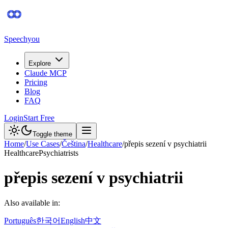
Speechyou
Explore
Claude MCP
Pricing
Blog
FAQ
Login
Start Free
Toggle theme
Home
/
Use Cases
/
Čeština
/
Healthcare
/
přepis sezení v psychiatrii
Healthcare
Psychiatrists
přepis sezení v psychiatrii
Also available in:
Português
한국어
English
中文