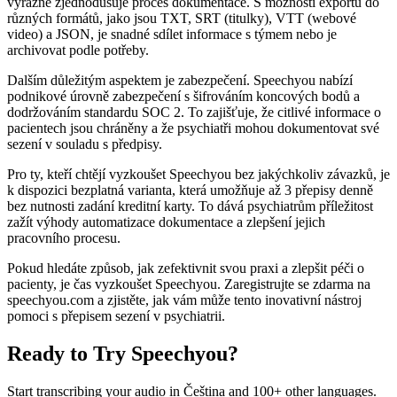
výrazně zjednodušuje proces dokumentace. S možností exportu do
různých formátů, jako jsou TXT, SRT (titulky), VTT (webové
video) a JSON, je snadné sdílet informace s týmem nebo je
archivovat podle potřeby.
Dalším důležitým aspektem je zabezpečení. Speechyou nabízí
podnikové úrovně zabezpečení s šifrováním koncových bodů a
dodržováním standardu SOC 2. To zajišťuje, že citlivé informace o
pacientech jsou chráněny a že psychiatři mohou dokumentovat své
sezení v souladu s předpisy.
Pro ty, kteří chtějí vyzkoušet Speechyou bez jakýchkoliv závazků, je
k dispozici bezplatná varianta, která umožňuje až 3 přepisy denně
bez nutnosti zadání kreditní karty. To dává psychiatrům příležitost
zažít výhody automatizace dokumentace a zlepšení jejich
pracovního procesu.
Pokud hledáte způsob, jak zefektivnit svou praxi a zlepšit péči o
pacienty, je čas vyzkoušet Speechyou. Zaregistrujte se zdarma na
speechyou.com a zjistěte, jak vám může tento inovativní nástroj
pomoci s přepisem sezení v psychiatrii.
Ready to Try Speechyou?
Start transcribing your audio in
Čeština
and 100+ other languages.