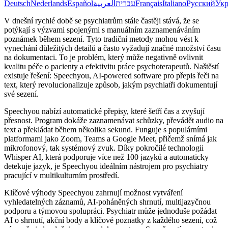
Deutsch
Nederlands
Español
العربية
עברית
Français
Italiano
Русский
Укр
V dnešní rychlé době se psychiatrům stále častěji stává, že se
potýkají s výzvami spojenými s manuálním zaznamenáváním
poznámek během sezení. Tyto tradiční metody mohou vést k
vynechání důležitých detailů a často vyžadují značné množství času
na dokumentaci. To je problém, který může negativně ovlivnit
kvalitu péče o pacienty a efektivitu práce psychoterapeutů. Naštěstí
existuje řešení: Speechyou, AI-powered software pro přepis řeči na
text, který revolucionalizuje způsob, jakým psychiatři dokumentují
své sezení.
Speechyou nabízí automatické přepisy, které šetří čas a zvyšují
přesnost. Program dokáže zaznamenávat schůzky, převádět audio na
text a překládat během několika sekund. Funguje s populárními
platformami jako Zoom, Teams a Google Meet, přičemž snímá jak
mikrofonový, tak systémový zvuk. Díky pokročilé technologii
Whisper AI, která podporuje více než 100 jazyků a automaticky
detekuje jazyk, je Speechyou ideálním nástrojem pro psychiatry
pracující v multikulturním prostředí.
Klíčové výhody Speechyou zahrnují možnost vytváření
vyhledatelných záznamů, AI-poháněných shrnutí, multijazyčnou
podporu a týmovou spolupráci. Psychiatr může jednoduše požádat
AI o shrnutí, akční body a klíčové poznatky z každého sezení, což