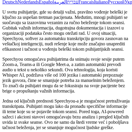
Deutsch
Nederlands
Español
العربية
עברית
Français
Italiano
Русский
Укр
U svetu psihijatrije, gde su detalji važni, pravilno vođenje beleški je
ključno za uspešan tretman pacijenata. Međutim, mnogi psihijatri se
suočavaju sa izazovima vezanim za ručno beleženje tokom seansi.
Gubitak važnih informacija, dugotrajna dokumentacija i izazovi u
organizaciji podataka često mogu otežati rad. U ovoj situaciji,
Speechyou, softver za automatsku transkripciju govora zasnovan na
veštačkoj inteligenciji, nudi rešenje koje može značajno unaprediti
efikasnost i tačnost u vođenju beleški tokom psihijatrijskih seansi.
Speechyou omogućava psihijatrima da snimaju svoje sesije putem
Zoom-a, Teams-a ili Google Meet-a, a zatim automatski prevodi
audio u tekst u nekoliko sekundi. Ova tehnologija, koja koristi
Whisper AI, podržava više od 100 jezika i automatski prepoznaje
jezik govora, čime se smanjuje potreba za manuelnim beleženjem.
To znači da psihijatri mogu da se fokusiraju na svoje pacijente bez
brige o propuštanju važnih informacija.
Jedna od ključnih prednosti Speechyou-a je mogućnost pretraživanja
transkripata. Psihijatri mogu lako da pronađu specifične informacije
ili teme koje su se pojavile tokom seansi. Pored toga, AI-powered
sažeci i akcioni stavovi omogućavaju brzu analizu i pregled ključnih
uvida iz svake seanse. Ovo ne samo da štedi vreme već i poboljšava
tačnost beleženja, jer se smanjuje mogućnost ljudske greške.