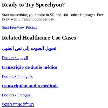
Ready to Try Speechyou?
Start transcribing your audio in
SR
and 100+ other languages. Free
to try with 3 transcriptions per day.
Start Free
View Pricing
Related
Healthcare
Use Cases
تحويل الصوت إلى نص الطبي
Doctors
•
العربية
transcrição de áudio médico
Doctors
•
Português
transcription audio médicale
Doctors
•
Français
תמלול אודיו רפואי