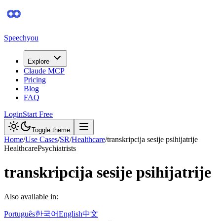
Speechyou
Explore
Claude MCP
Pricing
Blog
FAQ
Login
Start Free
Toggle theme
Home
/
Use Cases
/
SR
/
Healthcare
/
transkripcija sesije psihijatrije
Healthcare
Psychiatrists
transkripcija sesije psihijatrije
Also available in:
Português
한국어
English
中文