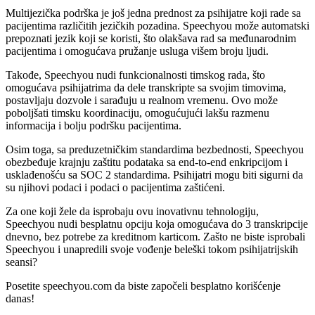
Multijezička podrška je još jedna prednost za psihijatre koji rade sa
pacijentima različitih jezičkih pozadina. Speechyou može automatski
prepoznati jezik koji se koristi, što olakšava rad sa međunarodnim
pacijentima i omogućava pružanje usluga višem broju ljudi.
Takođe, Speechyou nudi funkcionalnosti timskog rada, što
omogućava psihijatrima da dele transkripte sa svojim timovima,
postavljaju dozvole i sarađuju u realnom vremenu. Ovo može
poboljšati timsku koordinaciju, omogućujući lakšu razmenu
informacija i bolju podršku pacijentima.
Osim toga, sa preduzetničkim standardima bezbednosti, Speechyou
obezbeđuje krajnju zaštitu podataka sa end-to-end enkripcijom i
usklađenošću sa SOC 2 standardima. Psihijatri mogu biti sigurni da
su njihovi podaci i podaci o pacijentima zaštićeni.
Za one koji žele da isprobaju ovu inovativnu tehnologiju,
Speechyou nudi besplatnu opciju koja omogućava do 3 transkripcije
dnevno, bez potrebe za kreditnom karticom. Zašto ne biste isprobali
Speechyou i unapredili svoje vođenje beleški tokom psihijatrijskih
seansi?
Posetite speechyou.com da biste započeli besplatno korišćenje
danas!