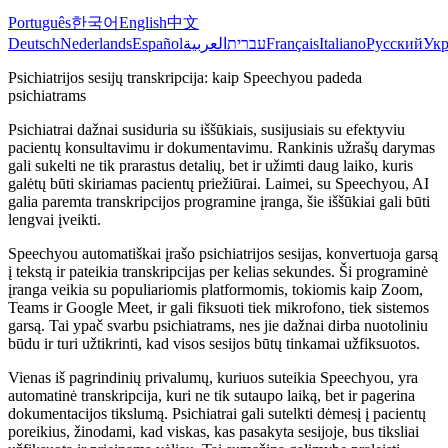
Português
한국어
English
中文
Deutsch
Nederlands
Español
العربية
עברית
Français
Italiano
Русский
Укр
Psichiatrijos sesijų transkripcija: kaip Speechyou padeda
psichiatrams
Psichiatrai dažnai susiduria su iššūkiais, susijusiais su efektyviu
pacientų konsultavimu ir dokumentavimu. Rankinis užrašų darymas
gali sukelti ne tik prarastus detalių, bet ir užimti daug laiko, kuris
galėtų būti skiriamas pacientų priežiūrai. Laimei, su Speechyou, AI
galia paremta transkripcijos programine įranga, šie iššūkiai gali būti
lengvai įveikti.
Speechyou automatiškai įrašo psichiatrijos sesijas, konvertuoja garsą
į tekstą ir pateikia transkripcijas per kelias sekundes. Ši programinė
įranga veikia su populiariomis platformomis, tokiomis kaip Zoom,
Teams ir Google Meet, ir gali fiksuoti tiek mikrofono, tiek sistemos
garsą. Tai ypač svarbu psichiatrams, nes jie dažnai dirba nuotoliniu
būdu ir turi užtikrinti, kad visos sesijos būtų tinkamai užfiksuotos.
Vienas iš pagrindinių privalumų, kuriuos suteikia Speechyou, yra
automatinė transkripcija, kuri ne tik sutaupo laiką, bet ir pagerina
dokumentacijos tikslumą. Psichiatrai gali sutelkti dėmesį į pacientų
poreikius, žinodami, kad viskas, kas pasakyta sesijoje, bus tiksliai