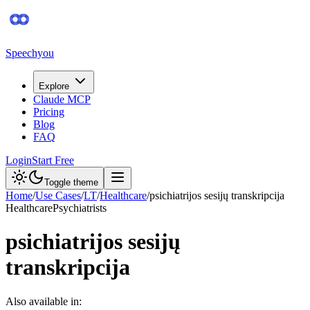
Speechyou
Explore
Claude MCP
Pricing
Blog
FAQ
Login
Start Free
Toggle theme
Home
/
Use Cases
/
LT
/
Healthcare
/
psichiatrijos sesijų transkripcija
Healthcare
Psychiatrists
psichiatrijos sesijų
transkripcija
Also available in: