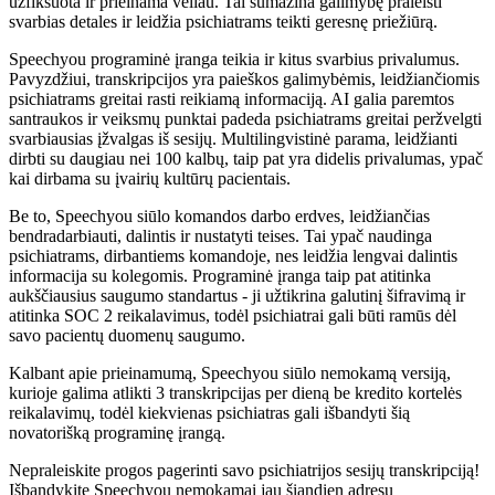
užfiksuota ir prieinama vėliau. Tai sumažina galimybę praleisti
svarbias detales ir leidžia psichiatrams teikti geresnę priežiūrą.
Speechyou programinė įranga teikia ir kitus svarbius privalumus.
Pavyzdžiui, transkripcijos yra paieškos galimybėmis, leidžiančiomis
psichiatrams greitai rasti reikiamą informaciją. AI galia paremtos
santraukos ir veiksmų punktai padeda psichiatrams greitai peržvelgti
svarbiausias įžvalgas iš sesijų. Multilingvistinė parama, leidžianti
dirbti su daugiau nei 100 kalbų, taip pat yra didelis privalumas, ypač
kai dirbama su įvairių kultūrų pacientais.
Be to, Speechyou siūlo komandos darbo erdves, leidžiančias
bendradarbiauti, dalintis ir nustatyti teises. Tai ypač naudinga
psichiatrams, dirbantiems komandoje, nes leidžia lengvai dalintis
informacija su kolegomis. Programinė įranga taip pat atitinka
aukščiausius saugumo standartus - ji užtikrina galutinį šifravimą ir
atitinka SOC 2 reikalavimus, todėl psichiatrai gali būti ramūs dėl
savo pacientų duomenų saugumo.
Kalbant apie prieinamumą, Speechyou siūlo nemokamą versiją,
kurioje galima atlikti 3 transkripcijas per dieną be kredito kortelės
reikalavimų, todėl kiekvienas psichiatras gali išbandyti šią
novatorišką programinę įrangą.
Nepraleiskite progos pagerinti savo psichiatrijos sesijų transkripciją!
Išbandykite Speechyou nemokamai jau šiandien adresu