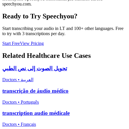
speechyou.com.
Ready to Try Speechyou?
Start transcribing your audio in
LT
and 100+ other languages. Free
to try with 3 transcriptions per day.
Start Free
View Pricing
Related
Healthcare
Use Cases
تحويل الصوت إلى نص الطبي
Doctors
•
العربية
transcrição de áudio médico
Doctors
•
Português
transcription audio médicale
Doctors
•
Français