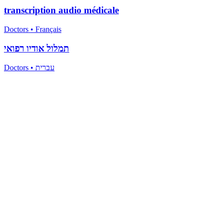
transcription audio médicale
Doctors
•
Français
תמלול אודיו רפואי
Doctors
•
עברית