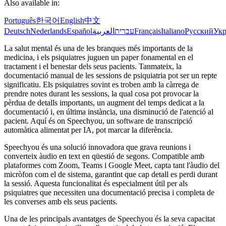
Also available in:
Português
한국어
English
中文
Deutsch
Nederlands
Español
العربية
עברית
Français
Italiano
Русский
Укр
La salut mental és una de les branques més importants de la
medicina, i els psiquiatres juguen un paper fonamental en el
tractament i el benestar dels seus pacients. Tanmateix, la
documentació manual de les sessions de psiquiatria pot ser un repte
significatiu. Els psiquiatres sovint es troben amb la càrrega de
prendre notes durant les sessions, la qual cosa pot provocar la
pèrdua de detalls importants, un augment del temps dedicat a la
documentació i, en última instància, una disminució de l'atenció al
pacient. Aquí és on Speechyou, un software de transcripció
automàtica alimentat per IA, pot marcar la diferència.
Speechyou és una solució innovadora que grava reunions i
converteix àudio en text en qüestió de segons. Compatible amb
plataformes com Zoom, Teams i Google Meet, capta tant l'àudio del
micròfon com el de sistema, garantint que cap detall es perdi durant
la sessió. Aquesta funcionalitat és especialment útil per als
psiquiatres que necessiten una documentació precisa i completa de
les converses amb els seus pacients.
Una de les principals avantatges de Speechyou és la seva capacitat