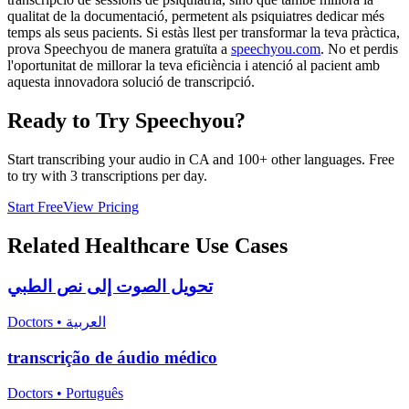
qualitat de la documentació, permetent als psiquiatres dedicar més
temps als seus pacients. Si estàs llest per transformar la teva pràctica,
prova Speechyou de manera gratuïta a
speechyou.com
. No et perdis
l'oportunitat de millorar la teva eficiència i atenció al pacient amb
aquesta innovadora solució de transcripció.
Ready to Try Speechyou?
Start transcribing your audio in
CA
and 100+ other languages. Free
to try with 3 transcriptions per day.
Start Free
View Pricing
Related
Healthcare
Use Cases
تحويل الصوت إلى نص الطبي
Doctors
•
العربية
transcrição de áudio médico
Doctors
•
Português