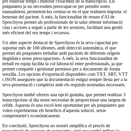
per estalviar temps i millorar l'exactitud de la transcripció. Els
psiquiatres ja no necessiten preocupar-se per prendre notes
manualment, permetent-los centrar-se en el que realment importa: el
benestar del pacient. A més, la funcionalitat de resum d'AI de
Speechyou permet als professionals de la salut obtenir informació
clau i accions a seguir a partir de les sessions, facilitant una gestió
més eficient del seu temps i recursos.
Un altre aspecte destacat de Speechyou és la seva capacitat per
suportar més de 100 idiomes, amb detecció automàtica, el que
permet als psiquiatres treballar amb pacients de diferents orígens
lingüístics sense preocupacions. A més, la seva funcionalitat de
treball en equip facilita la col·laboració entre professionals, ja que
permet compartir i gestionar permisos per a documents de forma
senzilla. Les opcions d'exportació disponibles com TXT, SRT, VTT
i JSON asseguren que la documentació estigui sempre llesta per a la
seva presentació i compleixi amb els requisits normatius necessaris.
Speechyou també ofereix una opció gratuïta, que permet realitzar 3
transcripcions al dia sense necessitat de proporcionar una targeta de
crèdit. Aquesta és una excel·lent oportunitat per als psiquiatres que
volen experimentar els beneficis d'aquesta solució, sense
comprometre's econòmicament.
En conclusió, Speechyou no només simplifica el procés de
transcripció de sessions de psiquiatria, sinó que també millora la