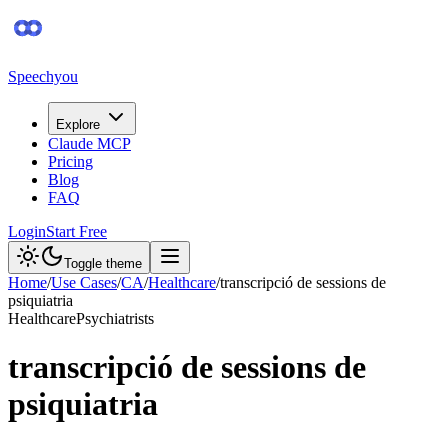
Speechyou
Explore
Claude MCP
Pricing
Blog
FAQ
Login
Start Free
Toggle theme
Home
/
Use Cases
/
CA
/
Healthcare
/
transcripció de sessions de
psiquiatria
Healthcare
Psychiatrists
transcripció de sessions de
psiquiatria