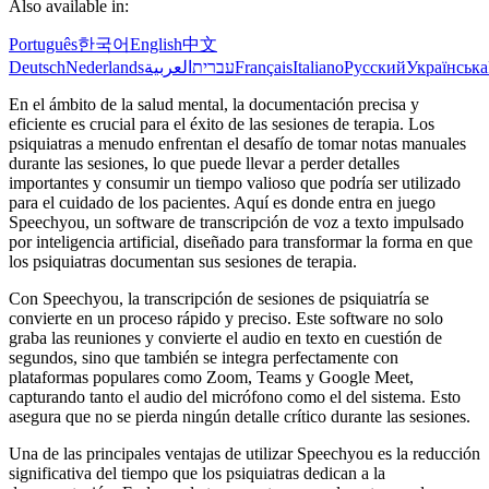
Also available in:
Português
한국어
English
中文
Deutsch
Nederlands
العربية
עברית
Français
Italiano
Русский
Українська
En el ámbito de la salud mental, la documentación precisa y
eficiente es crucial para el éxito de las sesiones de terapia. Los
psiquiatras a menudo enfrentan el desafío de tomar notas manuales
durante las sesiones, lo que puede llevar a perder detalles
importantes y consumir un tiempo valioso que podría ser utilizado
para el cuidado de los pacientes. Aquí es donde entra en juego
Speechyou, un software de transcripción de voz a texto impulsado
por inteligencia artificial, diseñado para transformar la forma en que
los psiquiatras documentan sus sesiones de terapia.
Con Speechyou, la transcripción de sesiones de psiquiatría se
convierte en un proceso rápido y preciso. Este software no solo
graba las reuniones y convierte el audio en texto en cuestión de
segundos, sino que también se integra perfectamente con
plataformas populares como Zoom, Teams y Google Meet,
capturando tanto el audio del micrófono como el del sistema. Esto
asegura que no se pierda ningún detalle crítico durante las sesiones.
Una de las principales ventajas de utilizar Speechyou es la reducción
significativa del tiempo que los psiquiatras dedican a la