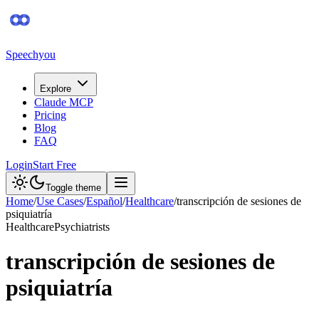
Speechyou
Explore
Claude MCP
Pricing
Blog
FAQ
Login
Start Free
Toggle theme
Home
/
Use Cases
/
Español
/
Healthcare
/
transcripción de sesiones de
psiquiatría
Healthcare
Psychiatrists
transcripción de sesiones de
psiquiatría