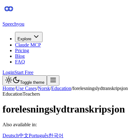
Speechyou
Explore
Claude MCP
Pricing
Blog
FAQ
Login
Start Free
Toggle theme
Home
/
Use Cases
/
Norsk
/
Education
/
forelesningslydtranskripsjon
Education
Teachers
forelesningslydtranskripsjon
Also available in:
Deutsch
中文
Português
한국어