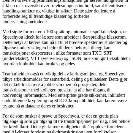
Den AI-drevne oppsummeringsfunksjonen gir lærere muligheten til
å få en rask oversikt over forelesningens innhold, samt identifisere
handlingspunkter og viktige innsikter. Dette gjør det lettere å
forberede seg til fremtidige klasser og forbedre
undervisningsmetodene.
Med støtte for mer enn 100 språk og automatisk språkdeteksjon, er
Speechyou ideelt for lærere som arbeider i flerspråklige klasserom.
Dette betyr at lærere kan nå ut til et bredere spekter av studenter og
tilpasse undervisningen bedre til deres behov. I tillegg kan
transkripsjoner eksporteres i ulike formater som TXT, SRT
(undertekster), VTT (webvideo) og JSON, noe som gir fleksibilitet i
hvordan innholdet kan brukes og deles.
Teamarbeid er også en viktig del av læringsmiljøet, og Speechyou
tilbyr arbeidsområder for samarbeid, deling og tillatelser. Dette gjør
det enkelt for lærere å jobbe sammen på prosjekter, dele
transkripsjoner med kolleger, og sikre at alle har tilgang til
nødvendig informasjon. Med enterprise-grade sikkerhet, inkludert
ende-til-ende kryptering og SOC 2-kompatibilitet, kan lærere være
trygge på at dataene deres er beskyttet.
For de som ønsker å prøve ut Speechyou, er det en gratis plan
tilgjengelig som gir tilgang til tre transkripsjoner per dag, uten behov
for kredittkort. Dette gir lærere muligheten til å oppleve fordelene
med AI-drevet forelesningslydtranskripsjon uten forpliktelser.