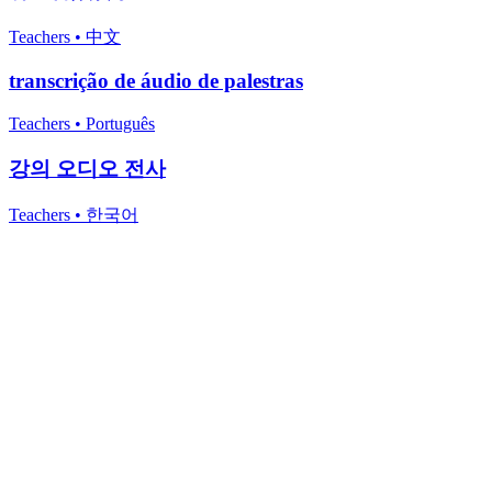
Teachers
•
中文
transcrição de áudio de palestras
Teachers
•
Português
강의 오디오 전사
Teachers
•
한국어