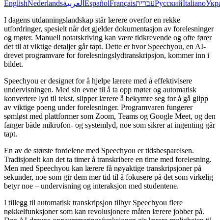
English
Nederlands
العربية
Español
Français
עברית
Русский
Italiano
Укр
I dagens utdanningslandskap står lærere overfor en rekke
utfordringer, spesielt når det gjelder dokumentasjon av forelesninger
og møter. Manuell notatskriving kan være tidkrevende og ofte fører
det til at viktige detaljer går tapt. Dette er hvor Speechyou, en AI-
drevet programvare for forelesningslydtranskripsjon, kommer inn i
bildet.
Speechyou er designet for å hjelpe lærere med å effektivisere
undervisningen. Med sin evne til å ta opp møter og automatisk
konvertere lyd til tekst, slipper lærere å bekymre seg for å gå glipp
av viktige poeng under forelesninger. Programvaren fungerer
sømløst med plattformer som Zoom, Teams og Google Meet, og den
fanger både mikrofon- og systemlyd, noe som sikrer at ingenting går
tapt.
En av de største fordelene med Speechyou er tidsbesparelsen.
Tradisjonelt kan det ta timer å transkribere en time med forelesning.
Men med Speechyou kan lærere få nøyaktige transkripsjoner på
sekunder, noe som gir dem mer tid til å fokusere på det som virkelig
betyr noe – undervisning og interaksjon med studentene.
I tillegg til automatisk transkripsjon tilbyr Speechyou flere
nøkkelfunksjoner som kan revolusjonere måten lærere jobber på.