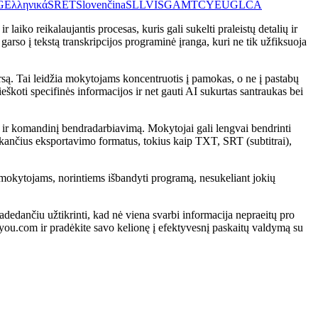
G
Ελληνικά
SR
ET
Slovenčina
SL
LV
IS
GA
MT
CY
EU
GL
CA
aiko reikalaujantis procesas, kuris gali sukelti praleistų detalių ir
 garso į tekstą transkripcijos programinė įranga, kuri ne tik užfiksuoja
ą. Tai leidžia mokytojams koncentruotis į pamokas, o ne į pastabų
ieškoti specifinės informacijos ir net gauti AI sukurtas santraukas bei
 ir komandinį bendradarbiavimą. Mokytojai gali lengvai bendrinti
tinkančius eksportavimo formatus, tokius kaip TXT, SRT (subtitrai),
bė mokytojams, norintiems išbandyti programą, nesukeliant jokių
adedančiu užtikrinti, kad nė viena svarbi informacija nepraeitų pro
you.com ir pradėkite savo kelionę į efektyvesnį paskaitų valdymą su