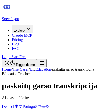
Speechyou
Explore
Claude MCP
Pricing
Blog
FAQ
Login
Start Free
Toggle theme
Home
/
Use Cases
/
LT
/
Education
/
paskaitų garso transkripcija
Education
Teachers
paskaitų garso transkripcija
Also available in:
Deutsch
中文
Português
한국어