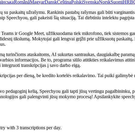
аїнська
Română
Magyar
Dansk
Čeština
Polski
Svenska
Norsk
Suomi
HR
B
 su paskaitų užrašymu. Rankinis pastabų rašymas gali būti varginantis ir l
p Speechyou, gali pakeisti šią situaciją. Tai dirbtiniu intelektu pagrįsta
Teams ir Google Meet, užfiksuodama tiek mikrofono, tiek sistemos gars
didesnį tikslumą. Mokytojai gali lengvai grįžti prie užfiksuotų paskaitų, 
us.
mą turinčioms ataskaitoms, AI sukurtas santraukas, daugiakalbę paramą
 svarbios informacijos. Be to, programa siūlo atitikties reikalavimus ati
integruoti transkripcijas į savo darbo eigą.
skripcijas per dieną, be kredito kortelės reikalavimo. Tai puiki galimy
vo pedagoginį kelią, Speechyou gali tapti jūsų vertingu pagalbininku, p
chnologijos gali palengvinti jūsų mokymo procesą! Apsilankykite speech
ry with 3 transcriptions per day.