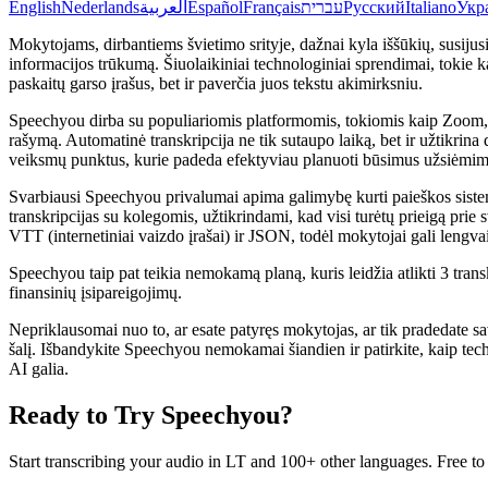
English
Nederlands
العربية
Español
Français
עברית
Русский
Italiano
Укр
Mokytojams, dirbantiems švietimo srityje, dažnai kyla iššūkių, susijusių
informacijos trūkumą. Šiuolaikiniai technologiniai sprendimai, tokie kai
paskaitų garso įrašus, bet ir paverčia juos tekstu akimirksniu.
Speechyou dirba su populiariomis platformomis, tokiomis kaip Zoom, 
rašymą. Automatinė transkripcija ne tik sutaupo laiką, bet ir užtikrina 
veiksmų punktus, kurie padeda efektyviau planuoti būsimus užsiėmim
Svarbiausi Speechyou privalumai apima galimybę kurti paieškos siste
transkripcijas su kolegomis, užtikrindami, kad visi turėtų prieigą prie
VTT (internetiniai vaizdo įrašai) ir JSON, todėl mokytojai gali lengvai 
Speechyou taip pat teikia nemokamą planą, kuris leidžia atlikti 3 tran
finansinių įsipareigojimų.
Nepriklausomai nuo to, ar esate patyręs mokytojas, ar tik pradedate sa
šalį. Išbandykite Speechyou nemokamai šiandien ir patirkite, kaip te
AI galia.
Ready to Try Speechyou?
Start transcribing your audio in
LT
and 100+ other languages. Free to t