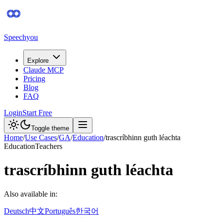
Speechyou
Explore
Claude MCP
Pricing
Blog
FAQ
Login
Start Free
Toggle theme
Home
/
Use Cases
/
GA
/
Education
/
trascríbhinn guth léachta
Education
Teachers
trascríbhinn guth léachta
Also available in:
Deutsch
中文
Português
한국어