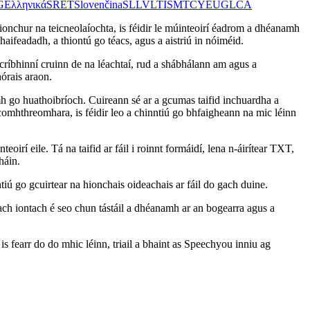
G
Ελληνικά
SR
ET
Slovenčina
SL
LV
LT
IS
MT
CY
EU
GL
CA
 hionchur na teicneolaíochta, is féidir le múinteoirí éadrom a dhéanamh
aifeadadh, a thiontú go téacs, agus a aistriú in nóiméid.
críbhinní cruinn de na léachtaí, rud a shábhálann am agus a
órais araon.
amh go huathoibríoch. Cuireann sé ar a gcumas taifid inchuardha a
comhthreomhara, is féidir leo a chinntiú go bhfaigheann na mic léinn
irí eile. Tá na taifid ar fáil i roinnt formáidí, lena n-áirítear TXT,
háin.
ntiú go gcuirtear na hionchais oideachais ar fáil do gach duine.
lach iontach é seo chun tástáil a dhéanamh ar an bogearra agus a
is fearr do do mhic léinn, triail a bhaint as Speechyou inniu ag