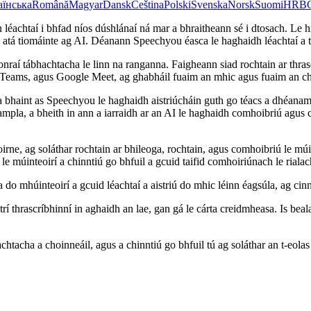
аїнська
Română
Magyar
Dansk
Čeština
Polski
Svenska
Norsk
Suomi
HR
B
nn léachtaí i bhfad níos dúshlánaí ná mar a bhraitheann sé i dtosach. Le
s atá tiomáinte ag AI. Déanann Speechyou éasca le haghaidh léachtaí a th
onraí tábhachtacha le linn na ranganna. Faigheann siad rochtain ar thras
Teams, agus Google Meet, ag ghabháil fuaim an mhic agus fuaim an ch
id a bhaint as Speechyou le haghaidh aistriúcháin guth go téacs a dhéan
ampla, a bheith in ann a iarraidh ar an AI le haghaidh comhoibriú agus 
e, ag soláthar rochtain ar bhileoga, rochtain, agus comhoibriú le múinteo
 múinteoirí a chinntiú go bhfuil a gcuid taifid comhoiriúnach le rialac
ca do mhúinteoirí a gcuid léachtaí a aistriú do mhic léinn éagsúla, ag cin
rí thrascríbhinní in aghaidh an lae, gan gá le cárta creidmheasa. Is bea
htacha a choinneáil, agus a chinntiú go bhfuil tú ag soláthar an t-eolas 