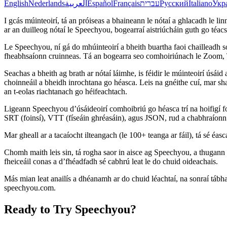
English
Nederlands
العربية
Español
Français
עברית
Русский
Italiano
Укр
I gcás múinteoirí, tá an próiseas a bhaineann le nótaí a ghlacadh le li
ar an duilleog nótaí le Speechyou, bogearraí aistriúcháin guth go téac
Le Speechyou, ní gá do mhúinteoirí a bheith buartha faoi chailleadh s
fheabhsaíonn cruinneas. Tá an bogearra seo comhoiriúnach le Zoom, 
Seachas a bheith ag brath ar nótaí láimhe, is féidir le múinteoirí úsá
choinneáil a bheidh inrochtana go héasca. Leis na gnéithe cuí, mar sh
an t-eolas riachtanach go héifeachtach.
Ligeann Speechyou d’úsáideoirí comhoibriú go héasca trí na hoifigí foirn
SRT (foinsí), VTT (físeáin ghréasáin), agus JSON, rud a chabhraíonn le
Mar gheall ar a tacaíocht ilteangach (le 100+ teanga ar fáil), tá sé éas
Chomh maith leis sin, tá rogha saor in aisce ag Speechyou, a thugann t
fheiceáil conas a d’fhéadfadh sé cabhrú leat le do chuid oideachais.
Más mian leat anailís a dhéanamh ar do chuid léachtaí, na sonraí tábhac
speechyou.com.
Ready to Try Speechyou?