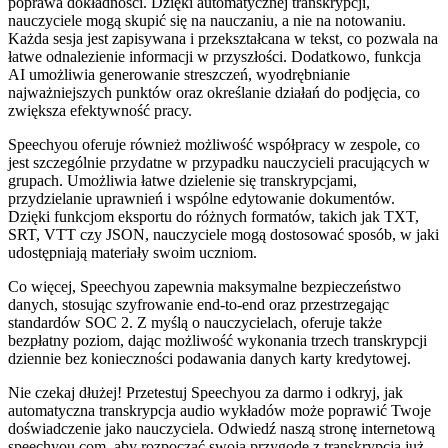
poprawa dokładności. Dzięki automatycznej transkrypcji,
nauczyciele mogą skupić się na nauczaniu, a nie na notowaniu.
Każda sesja jest zapisywana i przekształcana w tekst, co pozwala na
łatwe odnalezienie informacji w przyszłości. Dodatkowo, funkcja
AI umożliwia generowanie streszczeń, wyodrębnianie
najważniejszych punktów oraz określanie działań do podjęcia, co
zwiększa efektywność pracy.
Speechyou oferuje również możliwość współpracy w zespole, co
jest szczególnie przydatne w przypadku nauczycieli pracujących w
grupach. Umożliwia łatwe dzielenie się transkrypcjami,
przydzielanie uprawnień i wspólne edytowanie dokumentów.
Dzięki funkcjom eksportu do różnych formatów, takich jak TXT,
SRT, VTT czy JSON, nauczyciele mogą dostosować sposób, w jaki
udostępniają materiały swoim uczniom.
Co więcej, Speechyou zapewnia maksymalne bezpieczeństwo
danych, stosując szyfrowanie end-to-end oraz przestrzegając
standardów SOC 2. Z myślą o nauczycielach, oferuje także
bezpłatny poziom, dając możliwość wykonania trzech transkrypcji
dziennie bez konieczności podawania danych karty kredytowej.
Nie czekaj dłużej! Przetestuj Speechyou za darmo i odkryj, jak
automatyczna transkrypcja audio wykładów może poprawić Twoje
doświadczenie jako nauczyciela. Odwiedź naszą stronę internetową
speechyou.com, aby rozpocząć swoją przygodę z transkrypcją już