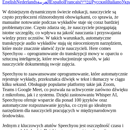
English
Nederlands
العربية
Español
Français
עברית
Русский
Italiano
Укр
W dzisiejszym dynamicznym świecie edukacji, nauczyciele są
często przytłoczeni różnorodnymi obowiązkami, co sprawia, że
manualne notowanie podczas wykładów staje się coraz bardziej
problematyczne. Często zdarza się, że nauczyciele przegapiają
istotne szczegóły, co wpływa na jakość nauczania i przyswajania
wiedzy przez uczniów. W takich warunkach, automatyczne
transkrypcje audio wykładów stają się nieocenionym narzędziem,
które może znacznie ułatwić życie nauczycieli. Here comes
Speechyou – oprogramowanie do transkrypcji mowy w oparciu o
sztuczną inteligencję, które rewolucjonizuje sposób, w jaki
nauczyciele dokumentują swoje zajęcia.
Speechyou to zaawansowane oprogramowanie, które automatycznie
rejestruje wykłady, przekształca dźwięk w tekst i tłumaczy w ciągu
kilku sekund. Obsługuje popularne platformy takie jak Zoom,
Teams i Google Meet, co pozwala na uchwycenie zarówno dźwięku
z mikrofonu, jak i z systemu. Dzięki zastosowaniu Whisper AI,
Speechyou oferuje wsparcie dla ponad 100 języków oraz
automatyczne rozpoznawanie języka, co czyni go idealnym
narzędziem dla nauczycieli pracujących w międzynarodowym
środowisku.
Jednym z kluczowych atutów Speechyou jest oszczędność czasu i