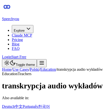
Speechyou
Explore
Claude MCP
Pricing
Blog
FAQ
Login
Start Free
Toggle theme
Home
/
Use Cases
/
Polski
/
Education
/
transkrypcja audio wykładów
Education
Teachers
transkrypcja audio wykładów
Also available in:
Deutsch
中文
Português
한국어