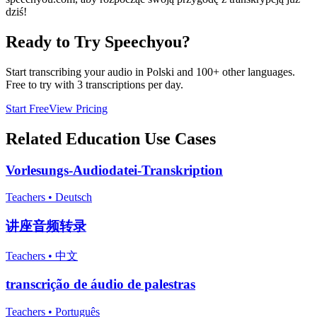
dziś!
Ready to Try Speechyou?
Start transcribing your audio in
Polski
and 100+ other languages.
Free to try with 3 transcriptions per day.
Start Free
View Pricing
Related
Education
Use Cases
Vorlesungs-Audiodatei-Transkription
Teachers
•
Deutsch
讲座音频转录
Teachers
•
中文
transcrição de áudio de palestras
Teachers
•
Português