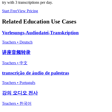
try with 3 transcriptions per day.
Start Free
View Pricing
Related
Education
Use Cases
Vorlesungs-Audiodatei-Transkription
Teachers
•
Deutsch
讲座音频转录
Teachers
•
中文
transcrição de áudio de palestras
Teachers
•
Português
강의 오디오 전사
Teachers
•
한국어