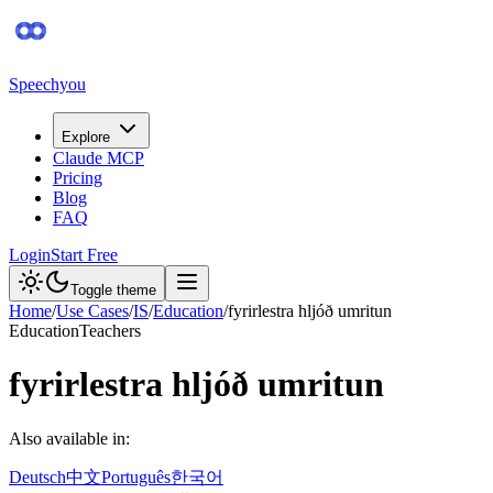
Speechyou
Explore
Claude MCP
Pricing
Blog
FAQ
Login
Start Free
Toggle theme
Home
/
Use Cases
/
IS
/
Education
/
fyrirlestra hljóð umritun
Education
Teachers
fyrirlestra hljóð umritun
Also available in:
Deutsch
中文
Português
한국어