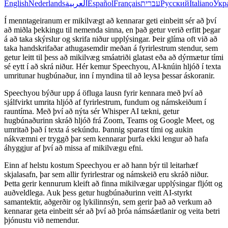
English
Nederlands
العربية
Español
Français
עברית
Русский
Italiano
Укр
Í menntageiranum er mikilvægt að kennarar geti einbeitt sér að því
að miðla þekkingu til nemenda sinna, en það getur verið erfitt þegar
á að taka skýrslur og skrifa niður upplýsingar. Þeir glíma oft við að
taka handskrifaðar athugasemdir meðan á fyrirlestrum stendur, sem
getur leitt til þess að mikilvæg smáatriði glatast eða að dýrmætur tími
sé eytt í að skrá niður. Hér kemur Speechyou, AI-knúin hljóð í texta
umritunar hugbúnaður, inn í myndina til að leysa þessar áskoranir.
Speechyou býður upp á öfluga lausn fyrir kennara með því að
sjálfvirkt umrita hljóð af fyrirlestrum, fundum og námskeiðum í
rauntíma. Með því að nýta sér Whisper AI tækni, getur
hugbúnaðurinn skráð hljóð frá Zoom, Teams og Google Meet, og
umritað það í texta á sekúndu. Þannig sparast tími og aukin
nákvæmni er tryggð þar sem kennarar þurfa ekki lengur að hafa
áhyggjur af því að missa af mikilvægu efni.
Einn af helstu kostum Speechyou er að hann býr til leitarhæf
skjalasafn, þar sem allir fyrirlestrar og námskeið eru skráð niður.
Þetta gerir kennurum kleift að finna mikilvægar upplýsingar fljótt og
auðveldlega. Auk þess getur hugbúnaðurinn veitt AI-styrkt
samantektir, aðgerðir og lykilinnsýn, sem gerir það að verkum að
kennarar geta einbeitt sér að því að þróa námsáætlanir og veita betri
þjónustu við nemendur.