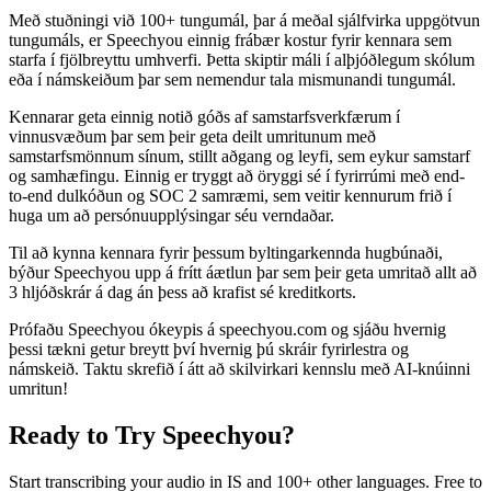
Með stuðningi við 100+ tungumál, þar á meðal sjálfvirka uppgötvun
tungumáls, er Speechyou einnig frábær kostur fyrir kennara sem
starfa í fjölbreyttu umhverfi. Þetta skiptir máli í alþjóðlegum skólum
eða í námskeiðum þar sem nemendur tala mismunandi tungumál.
Kennarar geta einnig notið góðs af samstarfsverkfærum í
vinnusvæðum þar sem þeir geta deilt umritunum með
samstarfsmönnum sínum, stillt aðgang og leyfi, sem eykur samstarf
og samhæfingu. Einnig er tryggt að öryggi sé í fyrirrúmi með end-
to-end dulkóðun og SOC 2 samræmi, sem veitir kennurum frið í
huga um að persónuupplýsingar séu verndaðar.
Til að kynna kennara fyrir þessum byltingarkennda hugbúnaði,
býður Speechyou upp á frítt áætlun þar sem þeir geta umritað allt að
3 hljóðskrár á dag án þess að krafist sé kreditkorts.
Prófaðu Speechyou ókeypis á speechyou.com og sjáðu hvernig
þessi tækni getur breytt því hvernig þú skráir fyrirlestra og
námskeið. Taktu skrefið í átt að skilvirkari kennslu með AI-knúinni
umritun!
Ready to Try Speechyou?
Start transcribing your audio in
IS
and 100+ other languages. Free to