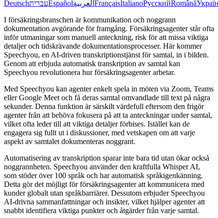
Deutsch
עברית
Español
العربية
Français
Italiano
Русский
Română
Украї
I försäkringsbranschen är kommunikation och noggrann
dokumentation avgörande för framgång. Försäkringsagenter står ofta
inför utmaningar som manuell anteckning, risk för att missa viktiga
detaljer och tidskrävande dokumentationsprocesser. Här kommer
Speechyou, en AI-driven transkriptionstjänst för samtal, in i bilden.
Genom att erbjuda automatisk transkription av samtal kan
Speechyou revolutionera hur försäkringsagenter arbetar.
Med Speechyou kan agenter enkelt spela in möten via Zoom, Teams
eller Google Meet och få deras samtal omvandlade till text på några
sekunder. Denna funktion är särskilt värdefull eftersom den frigör
agenter från att behöva fokusera på att ta anteckningar under samtal,
vilket ofta leder till att viktiga detaljer förbises. Istället kan de
engagera sig fullt ut i diskussioner, med vetskapen om att varje
aspekt av samtalet dokumenteras noggrant.
Automatisering av transkription sparar inte bara tid utan ökar också
noggrannheten. Speechyou använder den kraftfulla Whisper AI,
som stöder över 100 språk och har automatisk språkigenkänning.
Detta gör det möjligt för försäkringsagenter att kommunicera med
kunder globalt utan språkbarriärer. Dessutom erbjuder Speechyou
AI-drivna sammanfattningar och insikter, vilket hjälper agenter att
snabbt identifiera viktiga punkter och åtgärder från varje samtal.