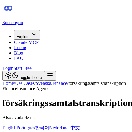
Speechyou
Explore
Claude MCP
Pricing
Blog
FAQ
Login
Start Free
Toggle theme
Home
/
Use Cases
/
Svenska
/
Finance
/
försäkringssamtalstranskription
Finance
Insurance Agents
försäkringssamtalstranskriptio
Also available in:
English
Português
한국어
Nederlands
中文