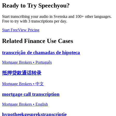
Ready to Try Speechyou?
Start transcribing your audio in
Svenska
and 100+ other languages.
Free to try with 3 transcriptions per day.
Start Free
View Pricing
Related
Finance
Use Cases
transcrição de chamadas de hipoteca
Mortgage Brokers
•
Português
抵押贷款通话转录
Mortgage Brokers
•
中文
mortgage call transcription
Mortgage Brokers
•
English
hypotheekgesprekstranscriptie