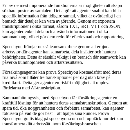
En av de mest imponerande funktionerna är möjligheten att skapa
sökbara poster av samtalen. Detta gör att agenter snabbt kan hitta
specifik information från tidigare samtal, vilket är ovärderligt i en
bransch där detaljer kan vara avgörande. Genom att exportera
transkriptioner i olika format, såsom TXT, SRT, VTT och JSON,
kan agenter enkelt dela och använda informationen i olika
sammanhang, vilket gör dem redo för efterlevnad och rapportering.
Speechyou främjar också teamsamarbete genom att erbjuda
arbetsytor där agenter kan samarbeta, dela insikter och hantera
behörigheter. Detta är särskilt viktigt i en bransch där teamwork kan
påverka kundnöjdheten och affärsresultaten.
Försäkringsagenter kan prova Speechyou kostnadsfritt med deras
fria nivå som tillåter tre transkriptioner per dag utan krav på
kreditkort. Detta ger agenter en riskfri möjlighet att uppleva
fördelarna med AI-transkription.
Sammanfattningsvis, med Speechyou får försäkringsagenter en
kraftfull lösning för att hantera deras samtalstranskription. Genom att
spara tid, öka noggrannheten och förbättra samarbetet, kan agenter
fokusera på vad de gör bäst – att hjälpa sina kunder. Prova
Speechyou gratis idag på speechyou.com och upptäck hur det kan
transformera ditt arbetssätt inom försäkringsbranschen.