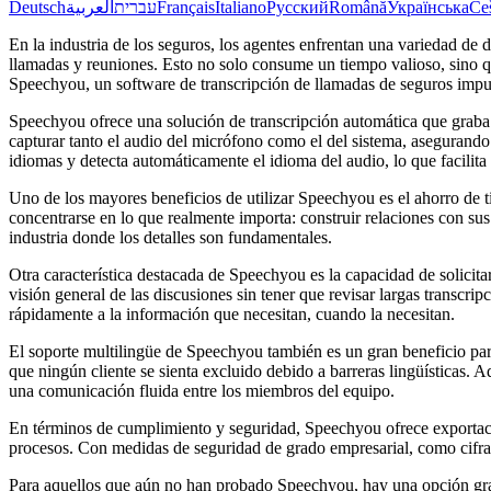
Deutsch
العربية
עברית
Français
Italiano
Русский
Română
Українська
Če
En la industria de los seguros, los agentes enfrentan una variedad de
llamadas y reuniones. Esto no solo consume un tiempo valioso, sino qu
Speechyou, un software de transcripción de llamadas de seguros impuls
Speechyou ofrece una solución de transcripción automática que grab
capturar tanto el audio del micrófono como el del sistema, aseguran
idiomas y detecta automáticamente el idioma del audio, lo que facilita
Uno de los mayores beneficios de utilizar Speechyou es el ahorro de 
concentrarse en lo que realmente importa: construir relaciones con sus 
industria donde los detalles son fundamentales.
Otra característica destacada de Speechyou es la capacidad de solicita
visión general de las discusiones sin tener que revisar largas transcr
rápidamente a la información que necesitan, cuando la necesitan.
El soporte multilingüe de Speechyou también es un gran beneficio para 
que ningún cliente se sienta excluido debido a barreras lingüísticas. 
una comunicación fluida entre los miembros del equipo.
En términos de cumplimiento y seguridad, Speechyou ofrece exportaci
procesos. Con medidas de seguridad de grado empresarial, como cifra
Para aquellos que aún no han probado Speechyou, hay una opción gratui