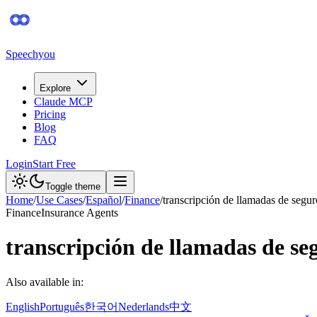
Speechyou
Explore
Claude MCP
Pricing
Blog
FAQ
Login
Start Free
Toggle theme
Home
/
Use Cases
/
Español
/
Finance
/
transcripción de llamadas de segur
Finance
Insurance Agents
transcripción de llamadas de se
Also available in:
English
Português
한국어
Nederlands
中文