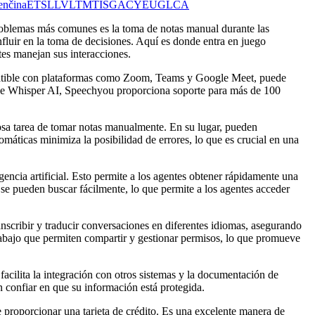
enčina
ET
SL
LV
LT
MT
IS
GA
CY
EU
GL
CA
 problemas más comunes es la toma de notas manual durante las
nfluir en la toma de decisiones. Aquí es donde entra en juego
tes manejan sus interacciones.
mpatible con plataformas como Zoom, Teams y Google Meet, puede
r de Whisper AI, Speechyou proporciona soporte para más de 100
osa tarea de tomar notas manualmente. En su lugar, pueden
omáticas minimiza la posibilidad de errores, lo que es crucial en una
encia artificial. Esto permite a los agentes obtener rápidamente una
e se pueden buscar fácilmente, lo que permite a los agentes acceder
anscribir y traducir conversaciones en diferentes idiomas, asegurando
 trabajo que permiten compartir y gestionar permisos, lo que promueve
ilita la integración con otros sistemas y la documentación de
confiar en que su información está protegida.
 proporcionar una tarjeta de crédito. Es una excelente manera de