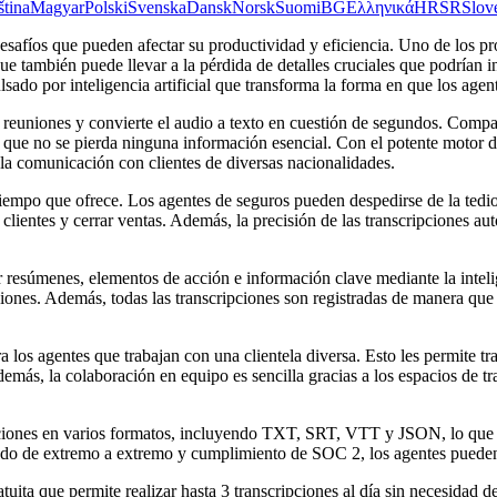
ština
Magyar
Polski
Svenska
Dansk
Norsk
Suomi
BG
Ελληνικά
HR
SR
Slov
 desafíos que pueden afectar su productividad y eficiencia. Uno de los
e también puede llevar a la pérdida de detalles cruciales que podrían i
ado por inteligencia artificial que transforma la forma en que los agen
a reuniones y convierte el audio a texto en cuestión de segundos. Co
do que no se pierda ninguna información esencial. Con el potente moto
 la comunicación con clientes de diversas nacionalidades.
tiempo que ofrece. Los agentes de seguros pueden despedirse de la tedi
clientes y cerrar ventas. Además, la precisión de las transcripciones aut
r resúmenes, elementos de acción e información clave mediante la intelig
ipciones. Además, todas las transcripciones son registradas de manera qu
los agentes que trabajan con una clientela diversa. Esto les permite tr
Además, la colaboración en equipo es sencilla gracias a los espacios de
ones en varios formatos, incluyendo TXT, SRT, VTT y JSON, lo que fac
do de extremo a extremo y cumplimiento de SOC 2, los agentes pueden 
ta que permite realizar hasta 3 transcripciones al día sin necesidad de