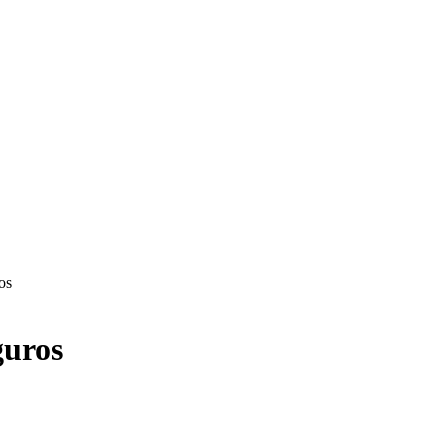
os
guros