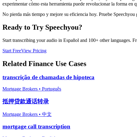
experimentar cómo esta herramienta puede revolucionar la forma en que
No pierda más tiempo y mejore su eficiencia hoy. Pruebe Speechyou g
Ready to Try Speechyou?
Start transcribing your audio in
Español
and 100+ other languages. Free
Start Free
View Pricing
Related
Finance
Use Cases
transcrição de chamadas de hipoteca
Mortgage Brokers
•
Português
抵押贷款通话转录
Mortgage Brokers
•
中文
mortgage call transcription