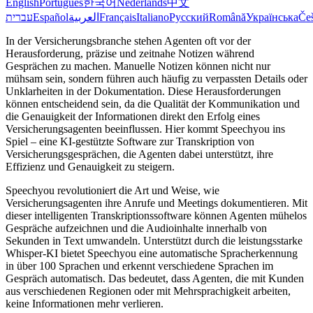
English
Português
한국어
Nederlands
中文
עברית
Español
العربية
Français
Italiano
Русский
Română
Українська
Češ
In der Versicherungsbranche stehen Agenten oft vor der
Herausforderung, präzise und zeitnahe Notizen während
Gesprächen zu machen. Manuelle Notizen können nicht nur
mühsam sein, sondern führen auch häufig zu verpassten Details oder
Unklarheiten in der Dokumentation. Diese Herausforderungen
können entscheidend sein, da die Qualität der Kommunikation und
die Genauigkeit der Informationen direkt den Erfolg eines
Versicherungsagenten beeinflussen. Hier kommt Speechyou ins
Spiel – eine KI-gestützte Software zur Transkription von
Versicherungsgesprächen, die Agenten dabei unterstützt, ihre
Effizienz und Genauigkeit zu steigern.
Speechyou revolutioniert die Art und Weise, wie
Versicherungsagenten ihre Anrufe und Meetings dokumentieren. Mit
dieser intelligenten Transkriptionssoftware können Agenten mühelos
Gespräche aufzeichnen und die Audioinhalte innerhalb von
Sekunden in Text umwandeln. Unterstützt durch die leistungsstarke
Whisper-KI bietet Speechyou eine automatische Spracherkennung
in über 100 Sprachen und erkennt verschiedene Sprachen im
Gespräch automatisch. Das bedeutet, dass Agenten, die mit Kunden
aus verschiedenen Regionen oder mit Mehrsprachigkeit arbeiten,
keine Informationen mehr verlieren.