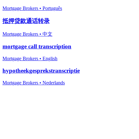
Mortgage Brokers
•
Português
抵押贷款通话转录
Mortgage Brokers
•
中文
mortgage call transcription
Mortgage Brokers
•
English
hypotheekgesprekstranscriptie
Mortgage Brokers
•
Nederlands