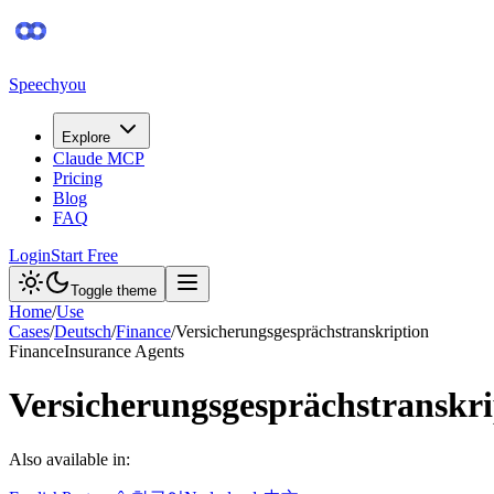
Speechyou
Explore
Claude MCP
Pricing
Blog
FAQ
Login
Start Free
Toggle theme
Home
/
Use
Cases
/
Deutsch
/
Finance
/
Versicherungsgesprächstranskription
Finance
Insurance Agents
Versicherungsgesprächstranskri
Also available in: